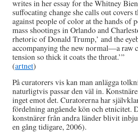
writes in her essay for the Whitney Bie
suffocating change she calls out covers 
against people of color at the hands of p
mass shootings in Orlando and Charlesto
rhetoric of Donald Trump,’ and the eye
accompanying the new normal—a raw cu
tension so thick it coats the throat.’”
(
artnet
)
På curatorers vis kan man anlägga tolk
naturligtvis passar den väl in. Konstnä
inget emot det. Curatorerna har självklart
fördelning angående kön och etnicitet. D
konstnärer från andra länder blivit inbju
en gång tidigare, 2006).