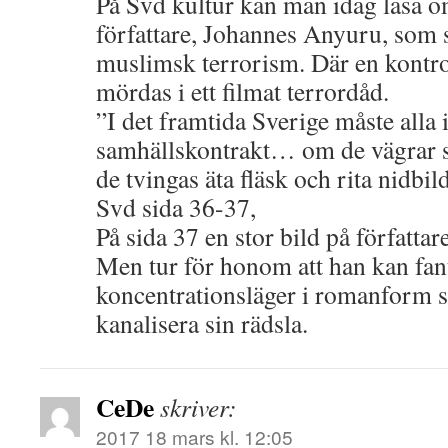
På Svd kultur kan man idag läsa 
författare, Johannes Anyuru, som
muslimsk terrorism. Där en kontro
mördas i ett filmat terrordåd.
”I det framtida Sverige måste alla 
samhällskontrakt… om de vägrar sp
de tvingas äta fläsk och rita nidbil
Svd sida 36-37,
På sida 37 en stor bild på författar
Men tur för honom att han kan fan
koncentrationsläger i romanform s
kanalisera sin rädsla.
CeDe
skriver:
2017 18 mars kl. 12:05