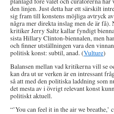
planlagd före valet och curatorerna har va
den linjen. Just detta har ett särskilt int
sig fram till konstens möjliga avtryck av
några mer direkta inslag men de är få)
kritiker Jerry Saltz kallar fyndigt bienn
sista Hillary Clinton-biennalen, men han 
och finner utställningen vara den vinnan
politisk konst: subtil, anad. (
Vulture
)
Balansen mellan vad kritikerna vill se 
kan dra ut ur verken är en intressant fr
så att med den politiska laddning som n
det mesta av i övrigt relevant konst kun
politiskt aktuell.
“’You can feel it in the air we breathe,’