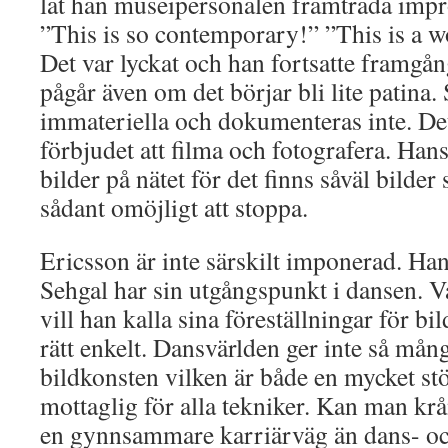
lät han museipersonalen framträda impr
”This is so contemporary!” ”This is a w
Det var lyckat och han fortsatte framgån
pågår även om det börjar bli lite patina.
immateriella och dokumenteras inte. De
förbjudet att filma och fotografera. Hans 
bilder på nätet för det finns såväl bilder
sådant omöjligt att stoppa.
Ericsson är inte särskilt imponerad. Han
Sehgal har sin utgångspunkt i dansen. V
vill han kalla sina föreställningar för b
rätt enkelt. Dansvärlden ger inte så må
bildkonsten vilken är både en mycket st
mottaglig för alla tekniker. Kan man krån
en gynnsammare karriärväg än dans- oc