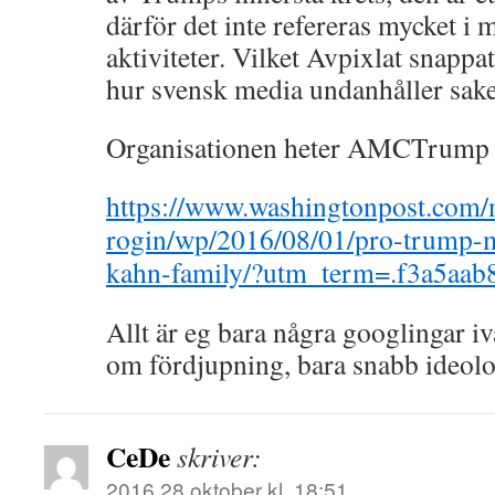
därför det inte refereras mycket i m
aktiviteter. Vilket Avpixlat snappa
hur svensk media undanhåller sa
Organisationen heter AMCTrum
https://www.washingtonpost.com/
rogin/wp/2016/08/01/pro-trump-
kahn-family/?utm_term=.f3a5aab
Allt är eg bara några googlingar i
om fördjupning, bara snabb ideolo
CeDe
skriver:
2016 28 oktober kl. 18:51