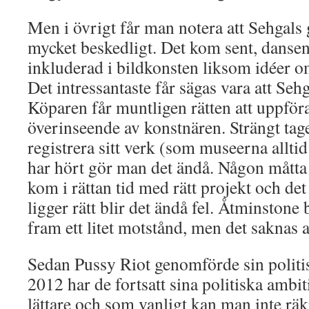
Men i övrigt får man notera att Sehgals
mycket beskedligt. Det kom sent, dansen
inkluderad i bildkonsten liksom idéer o
Det intressantaste får sägas vara att Sehg
Köparen får muntligen rätten att uppför
överinseende av konstnären. Strängt tage
registrera sitt verk (som museerna allti
har hört gör man det ändå. Någon måtta 
kom i rättan tid med rätt projekt och det ä
ligger rätt blir det ändå fel. Åtminstone
fram ett litet motstånd, men det saknas all
Sedan Pussy Riot genomförde sin politi
2012 har de fortsatt sina politiska ambit
lättare och som vanligt kan man inte rä