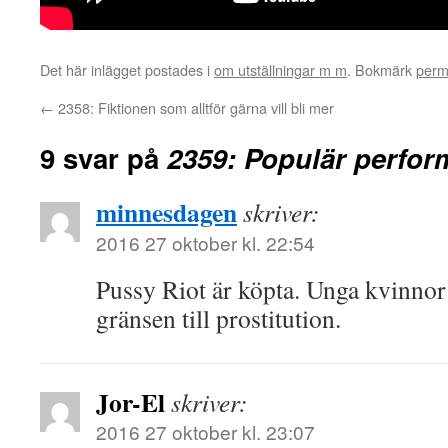
Det här inlägget postades i
om utställningar m m
. Bokmärk
perm
←
2358: Fiktionen som alltför gärna vill bli mer
9 svar på
2359: Populär perfo
minnesdagen
skriver:
2016 27 oktober kl. 22:54
Pussy Riot är köpta. Unga kvinnor 
gränsen till prostitution.
Jor-El
skriver:
2016 27 oktober kl. 23:07