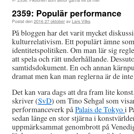
2359: Populär performance
Postat den
2016 27 oktober
av
Lars Vilks
På bloggen har det varit mycket diskus
kulturrelativism. Ett populärt ämne som a
identitetspolitiken. Om man lär sig regle
att spela och rätt underhållande. Dessut
samtidsdokument. En och annan kärnpun
dramat men kan man reglerna är de inte
Det kan vara dags att dra fram lite kons
skriver (
SvD
) om Tino Sehgal som visar 
performanceverk på
Palais de Tokyo
i P
sedan länge en stor stjärna i konstvärld
uppmärksammat genombrott på Venedig