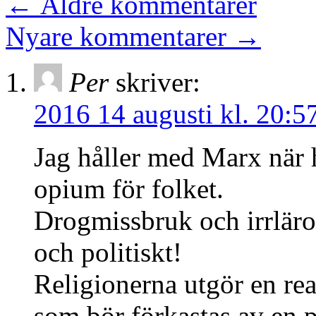
←
Äldre kommentarer
Nyare kommentarer
→
Per
skriver:
2016 14 augusti kl. 20:5
Jag håller med Marx när h
opium för folket.
Drogmissbruk och irrläro
och politiskt!
Religionerna utgör en rea
som bör förkastas av en p