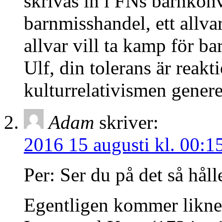
skrivas in i FNs barnkonv
barnmisshandel, ett allv
allvar vill ta kamp för ba
Ulf, din tolerans är reakt
kulturrelativismen generel
Adam
skriver:
2016 15 augusti kl. 00:1
Per: Ser du på det så hål
Egentligen kommer likne