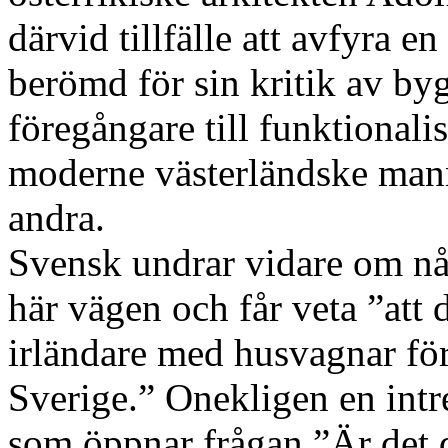
därvid tillfälle att avfyra e
berömd för sin kritik av b
föregångare till funktionali
moderne västerländske mann
andra.
Svensk undrar vidare om n
här vägen och får veta ”at
irländare med husvagnar för
Sverige.” Onekligen en intre
som öppnar frågan ”Är det 