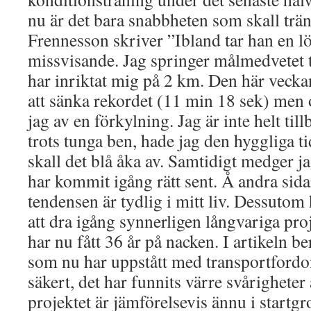
nu är det bara snabbheten som skall trä
Frennesson skriver ”Ibland tar han en l
missvisande. Jag springer målmedvetet t
har inriktat mig på 2 km. Den här vecka
att sänka rekordet (11 min 18 sek) men 
jag av en förkylning. Jag är inte helt til
trots tunga ben, hade jag den hyggliga t
skall det blå åka av. Samtidigt medger j
har kommit igång rätt sent. Å andra sid
tendensen är tydlig i mitt liv. Dessutom
att dra igång synnerligen långvariga pro
har nu fått 36 år på nacken. I artikeln 
som nu har uppstått med transportfordon
säkert, det har funnits värre svårighete
projektet är jämförelsevis ännu i startgro