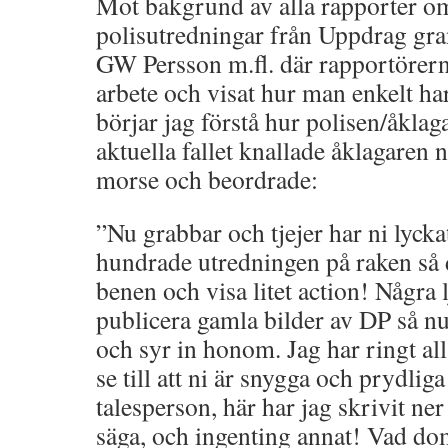
Mot bakgrund av alla rapporter o
polisutredningar från Uppdrag gra
GW Persson m.fl. där rapportörerna
arbete och visat hur man enkelt har
börjar jag förstå hur polisen/åklaga
aktuella fallet knallade åklagaren ne
morse och beordrade:
”Nu grabbar och tjejer har ni lycka
hundrade utredningen på raken så de
benen och visa litet action! Några
publicera gamla bilder av DP så nu
och syr in honom. Jag har ringt al
se till att ni är snygga och prydlig
talesperson, här har jag skrivit ne
säga, och ingenting annat! Vad do