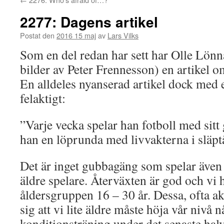
2277: Dagens artikel
Postat den
2016 15 maj
av
Lars Vilks
Som en del redan har sett har Olle Lönn
bilder av Peter Frennesson) en artikel 
En alldeles nyanserad artikel dock med e
felaktigt:
”Varje vecka spelar han fotboll med sitt
han en löprunda med livvakterna i släpt
Det är inget gubbagäng som spelar även 
äldre spelare. Återväxten är god och vi 
åldersgruppen 16 – 30 år. Dessa, ofta ak
sig att vi lite äldre måste höja vår nivå 
konditionsträning under det senaste halvå