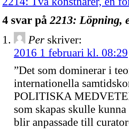
2214: Två konstnärer, en fö
4 svar på
2213: Löpning,
Per
skriver:
2016 1 februari kl. 08:29
”Det som dominerar i teo
internationella samtidsko
POLITISKA MEDVETENH
som skapas skulle kunna s
blir anpassade till curat