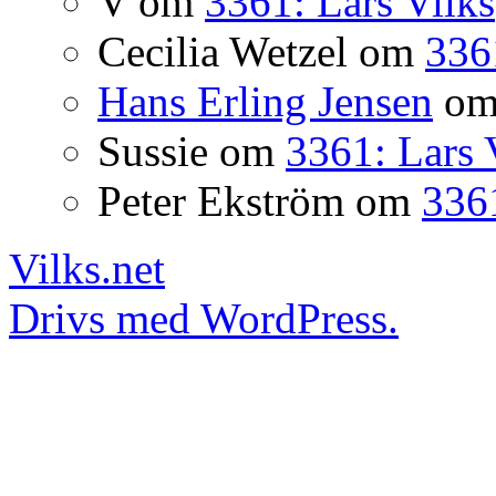
V
om
3361: Lars Vilks
Cecilia Wetzel
om
336
Hans Erling Jensen
o
Sussie
om
3361: Lars 
Peter Ekström
om
3361
Vilks.net
Drivs med WordPress.