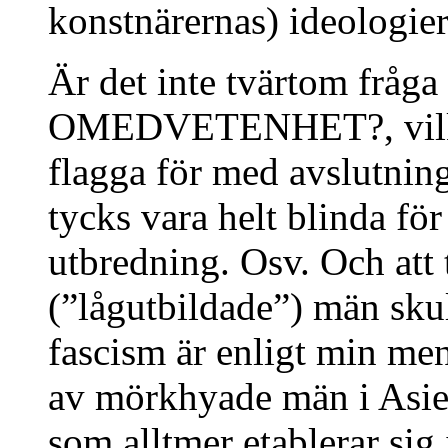
konstnärernas) ideologie
Är det inte tvärtom fråga
OMEDVETENHET?, vilket 
flagga för med avslutning
tycks vara helt blinda fö
utbredning. Osv. Och att 
(”lågutbildade”) män skul
fascism är enligt min me
av mörkhyade män i Asie
som alltmer etablerar sig i