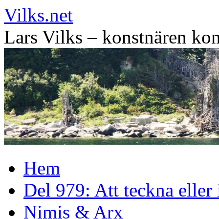
Vilks.net
Lars Vilks – konstnären kon
Hoppa
Hem
till
innehåll
Del 979: Att teckna eller
Nimis & Arx