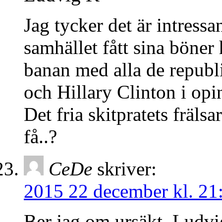
Jag tycker det är intressa
samhället fått sina böne
banan med alla de republ
och Hillary Clinton i op
Det fria skitpratets frälsa
få..?
CeDe
skriver:
2015 22 december kl. 21
Ber jag om ursäkt, Ludvi