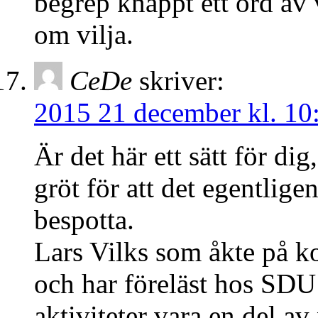
begrep knappt ett ord av 
om vilja.
CeDe
skriver:
2015 21 december kl. 10
Är det här ett sätt för di
gröt för att det egentlige
bespotta.
Lars Vilks som åkte på ko
och har föreläst hos SDU 
aktiviteter vara en del a