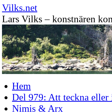
Vilks.net
Lars Vilks – konstnären kon
Hoppa
Hem
till
innehåll
Del 979: Att teckna eller
Nimis & Arx