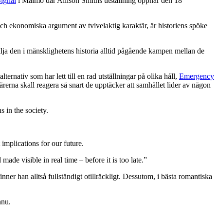
ignal
i Malmö där Allison Smiths utställning öppnar den 18
a och ekonomiska argument av tvivelaktig karaktär, är historiens spöke
kilja den i mänsklighetens historia alltid pågående kampen mellan de
ernativ som har lett till en rad utställningar på olika håll,
Emergency
rerna skall reagera så snart de upptäcker att samhället lider av någon
in the society.
implications for our future.
made visible in real time – before it is too late.”
er han alltså fullständigt otillräckligt. Dessutom, i bästa romantiska
nnu.