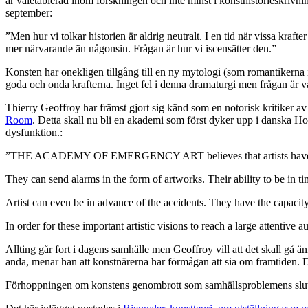
är väletablerad inom forskningen och inte minst i konsthistorieskrivn
september:
”Men hur vi tolkar historien är aldrig neutralt. I en tid när vissa kra
mer närvarande än någonsin. Frågan är hur vi iscensätter den.”
Konsten har onekligen tillgång till en ny mytologi (som romantikerna i
goda och onda krafterna. Inget fel i denna dramaturgi men frågan är
Thierry Geoffroy har främst gjort sig känd som en notorisk kritiker av s
Room
. Detta skall nu bli en akademi som först dyker upp i danska Hol
dysfunktion.:
”THE ACADEMY OF EMERGENCY ART believes that artists have preciou
They can send alarms in the form of artworks. Their ability to be in t
Artist can even be in advance of the accidents. They have the capacit
In order for these important artistic visions to reach a large attentive 
Allting går fort i dagens samhälle men Geoffroy vill att det skall gå 
anda, menar han att konstnärerna har förmågan att sia om framtiden. 
Förhoppningen om konstens genombrott som samhällsproblemens slutgilti