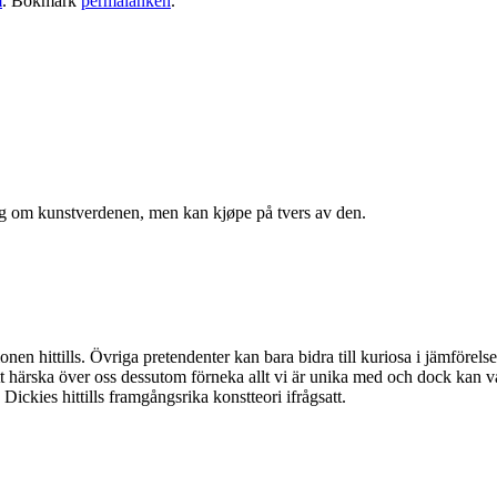
m
. Bokmärk
permalänken
.
meg om kunstverdenen, men kan kjøpe på tvers av den.
nen hittills. Övriga pretendenter kan bara bidra till kuriosa i jämförelse
att härska över oss dessutom förneka allt vi är unika med och dock kan 
 Dickies hittills framgångsrika konstteori ifrågsatt.