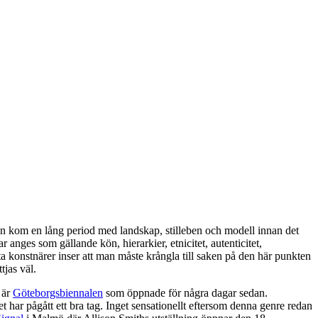
edan kom en lång period med landskap, stilleben och modell innan det
 anges som gällande kön, hierarkier, etnicitet, autenticitet,
sta konstnärer inser att man måste krångla till saken på den här punkten
tjas väl.
 är
Göteborgsbiennalen
som öppnade för några dagar sedan.
et har pågått ett bra tag. Inget sensationellt eftersom denna genre redan