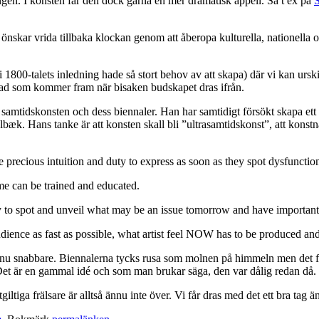
ingen. I konsten får den dock gärna en mer dramatisk appell. Så t ex på
S
fter önskar vrida tillbaka klockan genom att åberopa kulturella, nationell
 1800-talets inledning hade så stort behov av att skapa) där vi kan urs
 vad som kommer fram när bisaken budskapet dras ifrån.
amtidskonsten och dess biennaler. Han har samtidigt försökt skapa ett alt
bæk. Hans tanke är att konsten skall bli ”ultrasamtidskonst”, att konstnä
s intuition and duty to express as soon as they spot dysfunctions 
ime can be trained and educated.
y to spot and unveil what may be an issue tomorrow and have important 
audience as fast as possible, what artist feel NOW has to be produced and 
ännu snabbare. Biennalerna tycks rusa som molnen på himmeln men det finn
Det är en gammal idé och som man brukar säga, den var dålig redan då.
ga frälsare är alltså ännu inte över. Vi får dras med det ett bra tag ä