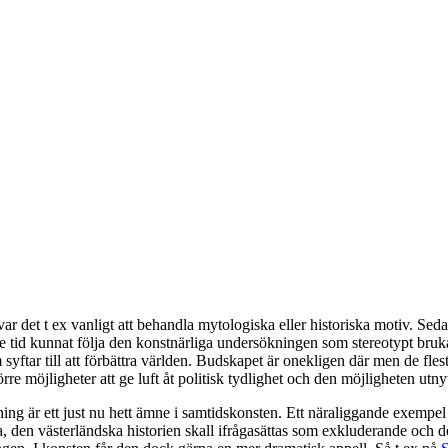
var det t ex vanligt att behandla mytologiska eller historiska motiv. S
gre tid kunnat följa den konstnärliga undersökningen som stereotypt brukar
 syftar till att förbättra världen. Budskapet är onekligen där men de fle
e möjligheter att ge luft åt politisk tydlighet och den möjligheten utnyt
ning är ett just nu hett ämne i samtidskonsten. Ett näraliggande exempel
ma, den västerländska historien skall ifrågasättas som exkluderande och d