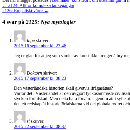
Det här inlägget postades i
Biennaler
,
konstteori
,
om utställningar m 
←
2124: Alltför komplexa tankegångar
2126: Empatiskt värre
→
4 svar på
2125: Nya mytologier
Inge
skriver:
2015 16 september kl. 23:46
Jeg er glad for at jeg som samler av kunst ikke trenger å bry 
Doktorn
skriver:
2015 17 september kl. 08:23
Den västerländska historien skall givetvis ifrågasättas?
Varför det? Västerlandet är den avgjort lyckosammaste civilisatio
stycken förfalskad. Men detta bara förvärras genom att i syfte 
den ett redskap åt historieförfalskarna vid det globala rodret och
sl
skriver:
2015 22 september kl. 08:37