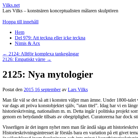
Vilks.net
Lars Vilks – konstnären konceptualisten målaren skulptören
Hoppa till innehåll
Hem
Del 979: Att teckna eller icke teckna
Nimis & Arx
←
2124: Alltför komplexa tankegångar
2126: Empatiskt värre
→
2125: Nya mytologier
Postat den
2015 16 september
av
Lars Vilks
Man får väl se det så att i konsten väljer man ämne. Under 1800-talet 
var dags att pröva konstobjektet själv, ”utan titel”. Idag har vi en län
historieskrivning, nationalism m. m. Detta ingår i politiska projekt som
genom en betydande tillsats av obegriplighet. Curatorerna har dock störr
Visserligen är det ingen nyhet men man får ändå säga att historieskriv
Historieskrivningsintresset är förstås bara en variation på ett givet te