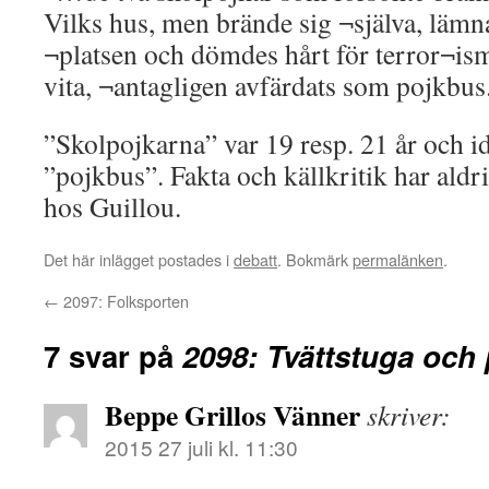
Vilks hus, men brände sig ¬själva, lämn
¬platsen och dömdes hårt för terror¬is
vita, ¬antagligen avfärdats som pojkbus
”Skolpojkarna” var 19 resp. 21 år och id
”pojkbus”. Fakta och källkritik har aldri
hos Guillou.
Det här inlägget postades i
debatt
. Bokmärk
permalänken
.
←
2097: Folksporten
7 svar på
2098: Tvättstuga och
Beppe Grillos Vänner
skriver:
2015 27 juli kl. 11:30