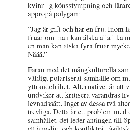
kvinnlig könsstympning och lärare
appropå polygami:
”Jag är gift och har en fru. Inom 
fruar om man kan älska alla lika my
en man kan älska fyra fruar mycke
Näää.”
Faran med det mångkulturella samhäl
väldigt polariserat samhälle om man
yttrandefrihet. Alternativet är att v
undviker att kritisera varandras l
levnadssätt. Inget av dessa två alter
trevliga. Detta är ett problem med 
samhället, det leder antingen till öp
ett ängsligt och konflikträtt åsiktsk