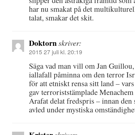
slipper den astråkiga framtid som 
har nu smakat på det multikulturell
talat, smakar det skit.
Doktorn
skriver:
2015 27 juli kl. 20:19
Säga vad man vill om Jan Guillou
iallafall påminna om den terror Isra
för att etniskt rensa sitt land – va
gav terroriststämplade Menachem 
Arafat delat fredspris – innan de
avled under mystiska omständighe
Krister
skriver: