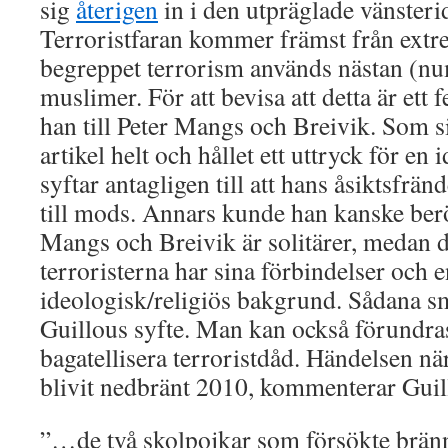
sig
återigen
in i den utpräglade vänsterid
Terroristfaran kommer främst från ext
begreppet terrorism används nästan (n
muslimer. För att bevisa att detta är ett 
han till Peter Mangs och Breivik. Som s
artikel helt och hållet ett uttryck för en 
syftar antagligen till att hans åsiktsfrän
till mods. Annars kunde han kanske ber
Mangs och Breivik är solitärer, medan
terroristerna har sina förbindelser och 
ideologisk/religiös bakgrund. Sådana s
Guillous syfte. Man kan också förundras 
bagatellisera terroristdåd. Händelsen nä
blivit nedbränt 2010, kommenterar Guil
”…de två skolpojkar som försökte brän