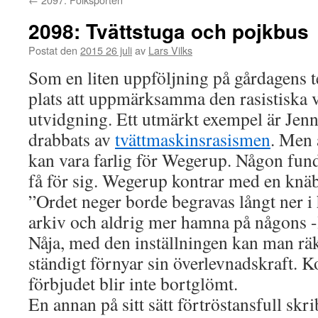
2098: Tvättstuga och pojkbus
Postat den
2015 26 juli
av
Lars Vilks
Som en liten uppföljning på gårdagens te
plats att uppmärksamma den rasistiska 
utvidgning. Ett utmärkt exempel är Je
drabbats av
tvättmaskinsrasismen
. Men 
kan vara farlig för Wegerup. Någon fund
få för sig. Wegerup kontrar med en knä
”Ordet neger borde begravas långt ner i
arkiv och aldrig mer hamna på någons -
Nåja, med den inställningen kan man rä
ständigt förnyar sin överlevnadskraft. K
förbjudet blir inte bortglömt.
En annan på sitt sätt förtröstansfull skri