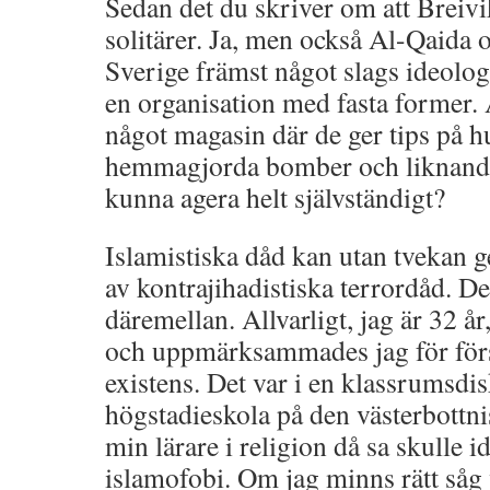
Sedan det du skriver om att Breiv
solitärer. Ja, men också Al-Qaida 
Sverige främst något slags ideolog
en organisation med fasta former. Ä
något magasin där de ger tips på 
hemmagjorda bomber och liknande 
kunna agera helt självständigt?
Islamistiska dåd kan utan tvekan ge
av kontrajihadistiska terrordåd. D
däremellan. Allvarligt, jag är 32 år
och uppmärksammades jag för förs
existens. Det var i en klassrumsdi
högstadieskola på den västerbottn
min lärare i religion då sa skulle 
islamofobi. Om jag minns rätt såg 