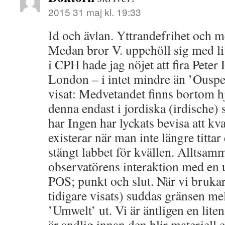
2015 31 maj kl. 19:33
Id och ävlan. Yttrandefrihet och 
Medan bror V. uppehöll sig med li
i CPH hade jag nöjet att fira Peter
London – i intet mindre än ’Ouspe
visat: Medvetandet finns bortom 
denna endast i jordiska (irdische
har Ingen har lyckats bevisa att k
existerar när man inte längre tittar
stängt labbet för kvällen. Alltsamm
observatörens interaktion med en u
POS; punkt och slut. När vi brukar 
tidigare visats) suddas gränsen me
’Umwelt’ ut. Vi är äntligen en lit
är andlig innan den blir materiell ef