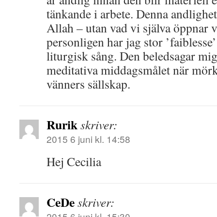
tänkande i arbete. Denna andlighet
Allah – utan vad vi själva öppnar vå
personligen har jag stor ’faiblesse
liturgisk sång. Den beledsagar mig 
meditativa middagsmålet när mörkre
vänners sällskap.
Rurik
skriver:
2015 6 juni kl. 14:58
Hej Cecilia
CeDe
skriver:
2015 6 juni kl. 15:30