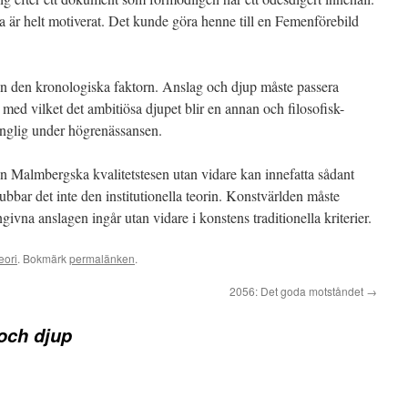
a är helt motiverat. Det kunde göra henne till en Femenförebild
från den kronologiska faktorn. Anslag och djup måste passera
d vilket det ambitiösa djupet blir en annan och filosofisk-
gänglig under högrenässansen.
en Malmbergska kvalitetstesen utan vidare kan innefatta sådant
bbar det inte den institutionella teorin. Konstvärlden måste
ivna anslagen ingår utan vidare i konstens traditionella kriterier.
eori
. Bokmärk
permalänken
.
2056: Det goda motståndet
→
och djup