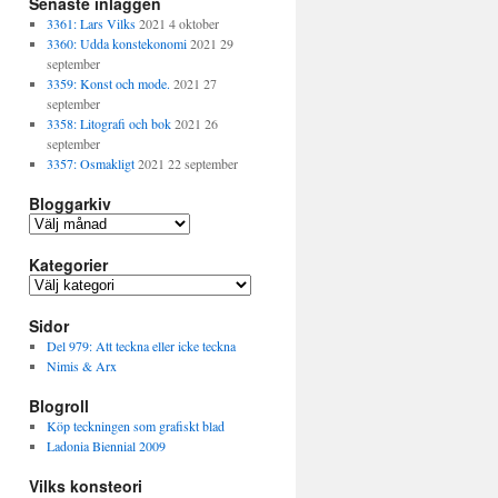
Senaste inläggen
3361: Lars Vilks
2021 4 oktober
3360: Udda konstekonomi
2021 29
september
3359: Konst och mode.
2021 27
september
3358: Litografi och bok
2021 26
september
3357: Osmakligt
2021 22 september
Bloggarkiv
B
l
Kategorier
o
g
K
g
a
a
Sidor
t
r
e
Del 979: Att teckna eller icke teckna
k
g
Nimis & Arx
i
o
v
Blogroll
r
i
Köp teckningen som grafiskt blad
e
Ladonia Biennial 2009
r
Vilks konsteori