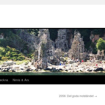
teckna
Nimis & Arx
2056: Det goda motståndet
→