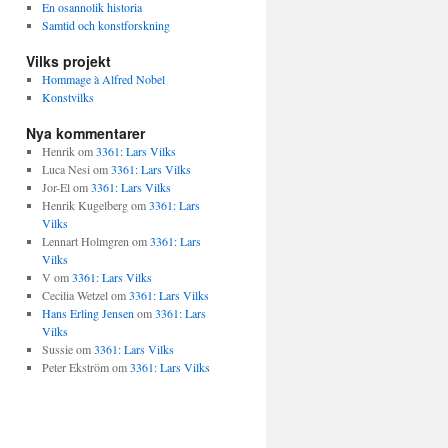
En osannolik historia
Samtid och konstforskning
Vilks projekt
Hommage à Alfred Nobel
Konstvilks
Nya kommentarer
Henrik
om
3361: Lars Vilks
Luca Nesi
om
3361: Lars Vilks
Jor-El
om
3361: Lars Vilks
Henrik Kugelberg
om
3361: Lars
Vilks
Lennart Holmgren
om
3361: Lars
Vilks
V
om
3361: Lars Vilks
Cecilia Wetzel
om
3361: Lars Vilks
Hans Erling Jensen
om
3361: Lars
Vilks
Sussie
om
3361: Lars Vilks
Peter Ekström
om
3361: Lars Vilks