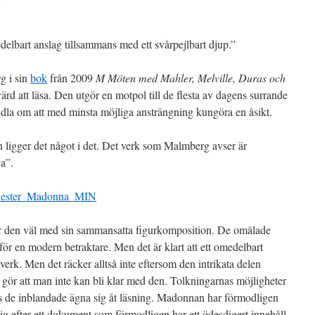
p
edelbart anslag tillsammans med ett svårpejlbart djup.”
g i sin
bok
från 2009
M Möten med Mahler, Melville, Duras och
rd att läsa. Den utgör en motpol till de flesta av dagens surrande
andla om att med minsta möjliga ansträngning kungöra en åsikt.
n ligger det något i det. Det verk som Malmberg avser är
a”.
rar den väl med sin sammansatta figurkomposition. De omålade
r för en modern betraktare. Men det är klart att ett omedelbart
erk. Men det räcker alltså inte eftersom den intrikata delen
m gör att man inte kan bli klar med den. Tolkningarnas möjligheter
ks de inblandade ägna sig åt läsning. Madonnan har förmodligen
sig efter ett dokument som förmodligen har ett ödesdigert innehåll.