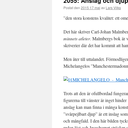
2055: Anslag och dju
Postat den
2015 17 maj
av
Lars Vilks
”den stora konstens kvalitet: ett om
Det här skriver Carl-Johan Malmber
minnets atleter
. Malmbergs bok är vä
skriverier där det har kommit att h
Men åter till uttalandet. Förmodlige
Michelangelos ”Manchestermadonn
Trots att den är ofullbordad funge
figurerna till vänster är inget hinde
anslag kan man finna i många konstv
”svårpejlbart djup” är ett inslag so
och mångfald. I den här bilden tyc
redan läst och Jesusbarnet sträcker 