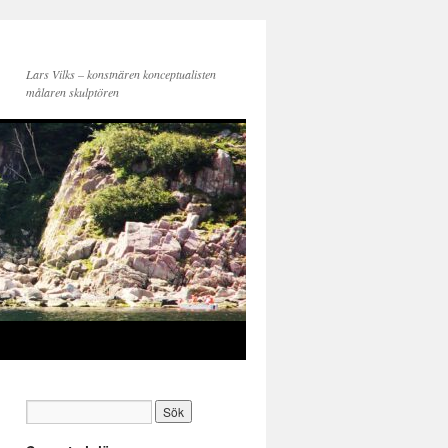
Lars Vilks – konstnären konceptualisten
målaren skulptören