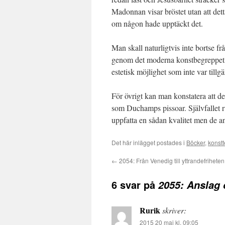
Madonnan visar bröstet utan att dett
om någon hade upptäckt det.
Man skall naturligtvis inte bortse 
genom det moderna konstbegreppet me
estetisk möjlighet som inte var till
För övrigt kan man konstatera att d
som Duchamps pissoar. Självfallet ru
uppfatta en sådan kvalitet men de ang
Det här inlägget postades i
Böcker
,
konstt
←
2054: Från Venedig till yttrandefriheten
6 svar på
2055: Anslag 
Rurik
skriver:
2015 20 maj kl. 09:05