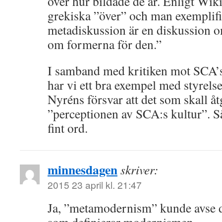
över hur bildade de är. Enligt Wi
grekiska ”över” och man exemplif
metadiskussion är en diskussion o
om formerna för den.”
I samband med kritiken mot SCA’s 
har vi ett bra exempel med styrel
Nyréns försvar att det som skall åt
”perceptionen av SCA:s kultur”. S
fint ord.
minnesdagen
skriver:
2015 23 april kl. 21:47
Ja, ”metamodernism” kunde avse 