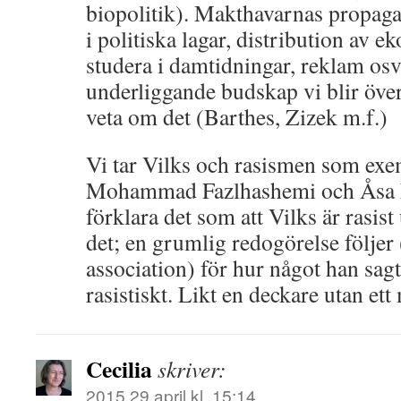
biopolitik). Makthavarnas propag
i politiska lagar, distribution av 
studera i damtidningar, reklam osv. 
underliggande budskap vi blir över
veta om det (Barthes, Zizek m.f.)
Vi tar Vilks och rasismen som ex
Mohammad Fazlhashemi och Åsa 
förklara det som att Vilks är rasist
det; en grumlig redogörelse följer 
association) för hur något han sagt 
rasistiskt. Likt en deckare utan ett
Cecilia
skriver:
2015 29 april kl. 15:14