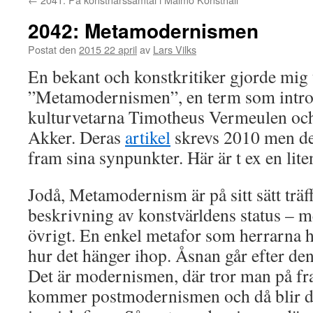
2042: Metamodernismen
Postat den
2015 22 april
av
Lars Vilks
En bekant och konstkritiker gjorde mi
”Metamodernismen”, en term som intro
kulturvetarna Timotheus Vermeulen oc
Akker. Deras
artikel
skrevs 2010 men de h
fram sina synpunkter. Här är t ex en lit
Jodå, Metamodernism är på sitt sätt träf
beskrivning av konstvärldens status – m
övrigt. En enkel metafor som herrarna h
hur det hänger ihop. Åsnan går efter de
Det är modernismen, där tror man på f
kommer postmodernismen och då blir de