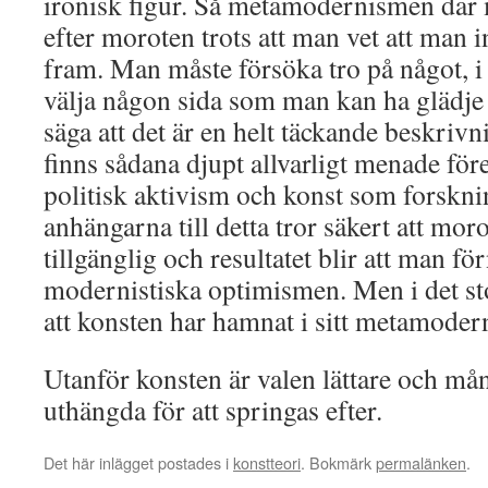
ironisk figur. Så metamodernismen där m
efter moroten trots att man vet att man 
fram. Man måste försöka tro på något, i a
välja någon sida som man kan ha glädje
säga att det är en helt täckande beskrivn
finns sådana djupt allvarligt menade fö
politisk aktivism och konst som forskni
anhängarna till detta tror säkert att mor
tillgänglig och resultatet blir att man fö
modernistiska optimismen. Men i det sto
att konsten har hamnat i sitt metamodern
Utanför konsten är valen lättare och må
uthängda för att springas efter.
Det här inlägget postades i
konstteori
. Bokmärk
permalänken
.