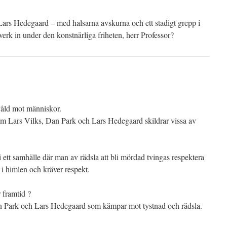
ars Hedegaard – med halsarna avskurna och ett stadigt grepp i
 verk in under den konstnärliga friheten, herr Professor?
våld mot människor.
 som Lars Vilks, Dan Park och Lars Hedegaard skildrar vissa av
 i ett samhälle där man av rädsla att bli mördad tvingas respektera
 i himlen och kräver respekt.
 framtid ?
Dan Park och Lars Hedegaard som kämpar mot tystnad och rädsla.