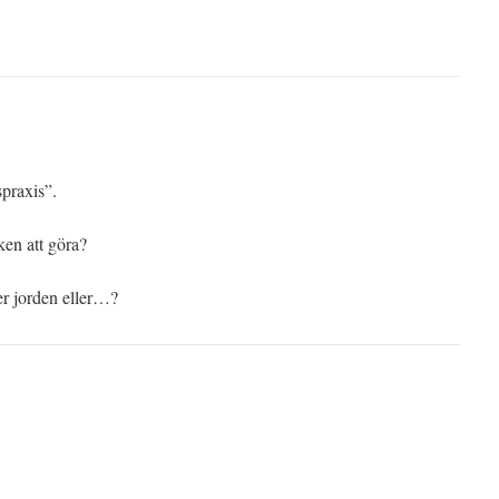
spraxis”.
en att göra?
er jorden eller…?