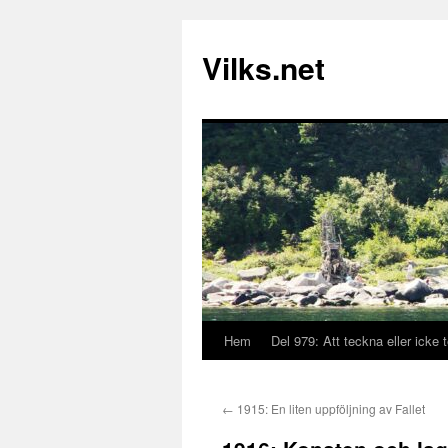
Vilks.net
Hem
Del 979: Att teckna eller icke 
Hoppa
till
←
1915: En liten uppföljning av Fallet
innehåll