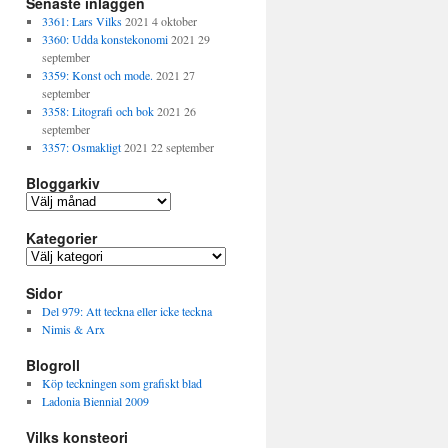
Senaste inläggen
3361: Lars Vilks
2021 4 oktober
3360: Udda konstekonomi
2021 29
september
3359: Konst och mode.
2021 27
september
3358: Litografi och bok
2021 26
september
3357: Osmakligt
2021 22 september
Bloggarkiv
B
l
Kategorier
o
g
K
g
a
a
Sidor
t
r
e
Del 979: Att teckna eller icke teckna
k
g
Nimis & Arx
i
o
v
Blogroll
r
i
Köp teckningen som grafiskt blad
e
Ladonia Biennial 2009
r
Vilks konsteori