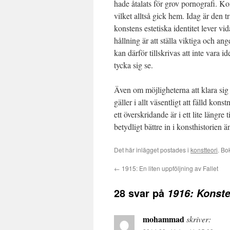
hade åtalats för grov pornografi. K
vilket alltså gick hem. Idag är den 
konstens estetiska identitet lever vi
hållning är att ställa viktiga och a
kan därför tillskrivas att inte vara 
tycka sig se.
Även om möjligheterna att klara sig
gäller i allt väsentligt att fälld kon
ett överskridande är i ett lite längr
betydligt bättre in i konsthistorien ä
Det här inlägget postades i
konstteori
. B
←
1915: En liten uppföljning av Fallet
28 svar på
1916: Konst
mohammad
skriver: