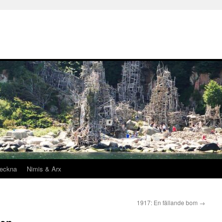
teckna
Nimis & Arx
1917: En fällande bom
→