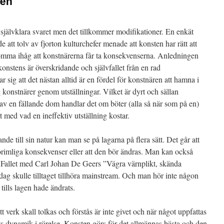
gen
 självklara svaret men det tillkommer modifikationer. En enkät
 att tolv av fjorton kulturchefer menade att konsten har rätt att
omma ihåg att konstnärerna får ta konsekvenserna. Anledningen
 konstens är överskridande och självfallet från en rad
r sig att det nästan alltid är en fördel för konstnären att hamna i
konstnärer genom utställningar. Vilket är dyrt och sällan
v en fällande dom handlar det om böter (alla så när som på en)
t med vad en ineffektiv utställning kostar.
nde till sin natur kan man se på lagarna på flera sätt. Det går att
l orimliga konsekvenser eller att den bör ändras. Man kan också
. Fallet med Carl Johan De Geers ”Vägra värnplikt, skända
dag skulle tilltaget tillhöra mainstream. Och man hör inte någon
tills lagen hade ändrats.
 verk skall tolkas och förstås är inte givet och när något uppfattas
ts dynamik i rörelse. Konsten görs för det allmännas bästa och den