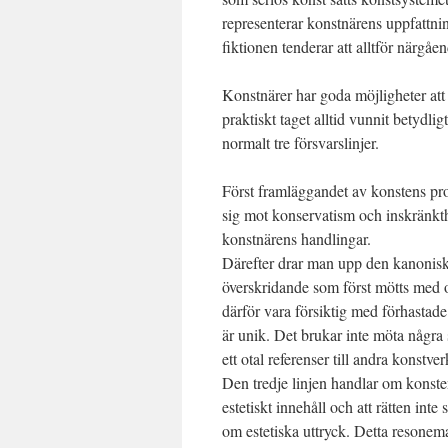
representerar konstnärens uppfattnin
fiktionen tenderar att alltför närgåe
Konstnärer har goda möjligheter att
praktiskt taget alltid vunnit betydli
normalt tre försvarslinjer.
Först framläggandet av konstens pr
sig mot konservatism och inskränkth
konstnärens handlingar.
Därefter drar man upp den kanoniska
överskridande som först mötts med of
därför vara försiktig med förhastade 
är unik. Det brukar inte möta några 
ett otal referenser till andra konstver
Den tredje linjen handlar om konsten
estetiskt innehåll och att rätten inte
om estetiska uttryck. Detta resonem