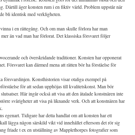
g. Därtill äger konsten rum i en fiktiv värld. Problem uppstår när
nde bli identisk med verkligheten.
 vinna i en rättegång. Och om man skulle förlora har man
gt mer än vad man har förlorat. Det klassiska försvaret följer
ovocerande och överskridande traditioner. Konsten har opponerat
et. Försvaret kan därmed mena att rätten bör ha förståelse för
 försvarslinjen. Konsthistorien visar otaliga exempel på
örståelse för att sedan upphöjas till kvalitetskonst. Man bör
slutsatser. Här ingår också att visa att den åtalade konstnären inte
större svårigheter att visa på liknande verk. Och att konstnären har
k.
s egenart. Tidigare har detta handlat om att konsten har ett
 skall lägga någon särskild vikt vid innehållet eftersom det rör sig
ang friade t ex en utställning av Mapplethorpes fotografier som