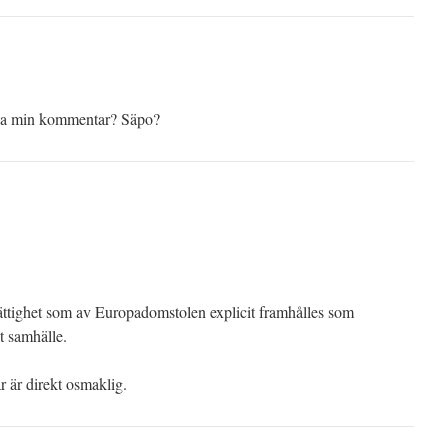
ka min kommentar? Säpo?
rättighet som av Europadomstolen explicit framhålles som
kt samhälle.
 är direkt osmaklig.