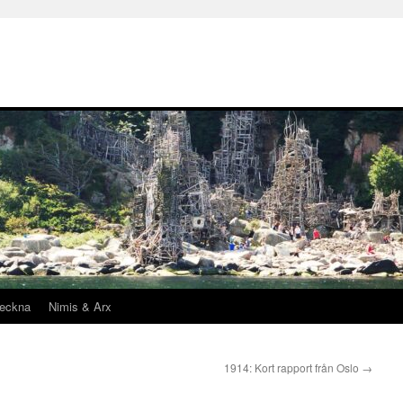
teckna
Nimis & Arx
1914: Kort rapport från Oslo
→