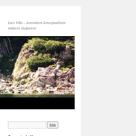
Lars Vilks – konstnären konceptualisten
målaren skulptören