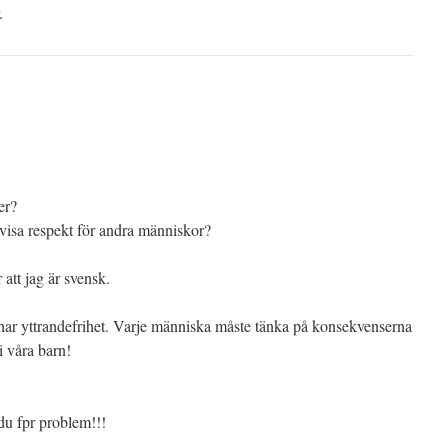
.
er?
t visa respekt för andra människor?
att jag är svensk.
i har yttrandefrihet. Varje människa måste tänka på konsekvenserna
i våra barn!
du fpr problem!!!