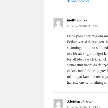
det-blinde-oje/
molly
skriver:
2014 24 oktober kl. 11:22
Detta påminner mig om min 
Pojken var skräckslagen. 
spänningar i luften som le
oss för att vi gjort något 
för att blixt var elektricite
stenar runt trädet då det 
elektricitersförklaring gav
målningar kan inte ens säg
har inte ens sett målningar
Ateisten
skriver:
2014 24 oktober kl. 14:27