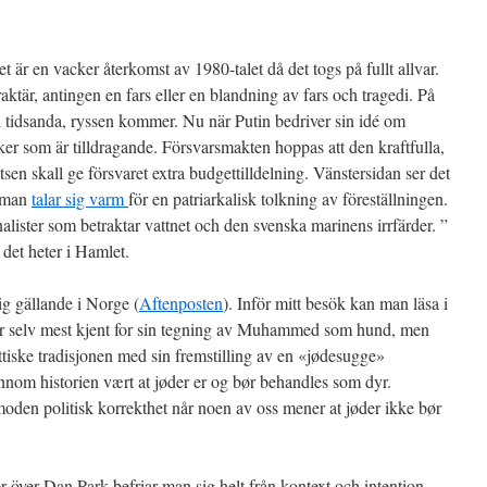
 är en vacker återkomst av 1980-talet då det togs på fullt allvar.
tär, antingen en fars eller en blandning av fars och tragedi. På
en tidsanda, ryssen kommer. Nu när Putin bedriver sin idé om
ker som är tilldragande. Försvarsmakten hoppas att den kraftfulla,
en skall ge försvaret extra budgettilldelning. Vänstersidan ser det
hyman
talar sig varm
för en patriarkalisk tolkning av föreställningen.
nalister som betraktar vattnet och den svenska marinens irrfärder. ”
 det heter i Hamlet.
ig gällande i Norge (
Aftenposten
). Inför mitt besök kan man läsa i
er selv mest kjent for sin tegning av Muhammed som hund, men
ttiske tradisjonen med sin fremstilling av en «jødesugge»
nom historien vært at jøder er og bør behandles som dyr.
moden politisk korrekthet når noen av oss mener at jøder ikke bør
 över Dan Park befriar man sig helt från kontext och intention.