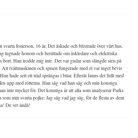
svarta fosterson, 16 år, Det åskade och blixtrade över vårt hus.
Jag lugnade honom och berättade om åskledare och elektriska
ds bort. Han trodde mig inte. Det var gudar som slängde sten på
fel. Att tvättmaskinen och spisen fungerade med el var inget bevis
t. Han hade sett ett träd sprängas i bitar. Efteråt fanns det fullt med
ryckts upp med rötterna. Han såg vad han såg och min konstiga
 han inte mycket för. Det konstiga är att alla som analyserar Parks
a som min svarta pojke: Jag såg vad jag såg, för de flesta av dem
na! De vet ändå!