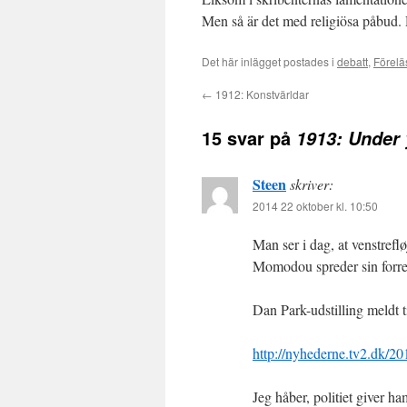
Men så är det med religiösa påbud.
Det här inlägget postades i
debatt
,
Förelä
←
1912: Konstvärldar
15 svar på
1913: Under 
Steen
skriver:
2014 22 oktober kl. 10:50
Man ser i dag, at venstreflø
Momodou spreder sin forre
Dan Park-udstilling meldt ti
http://nyhederne.tv2.dk/201
Jeg håber, politiet giver ha