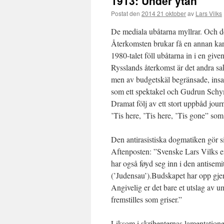
1913: Under ytan
Postat den
2014 21 oktober
av
Lars Vilks
De mediala ubåtarna myllrar. Och det
Återkomsten brukar få en annan karak
1980-talet föll ubåtarna in i en giv
Rysslands återkomst är det andra sa
men av budgetskäl begränsade, insats
som ett spektakel och Gudrun Sc
Dramat följ av ett stort uppbåd jour
’Tis here, ’Tis here, ’Tis gone” som
Den antirasistiska dogmatiken gör s
Aftenposten: ”Svenske Lars Vilks 
har også føyd seg inn i den antisemi
(’Judensau’).Budskapet har opp gjen
Angivelig er det bare et utslag av u
fremstilles som griser.”
Liksom i skribenternas lamentationer