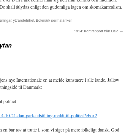
 De skall åtlydas enligt den gudomliga lagen om skomakarrealism.
sningar
,
yttrandefrihet
. Bokmärk
permalänken
.
1914: Kort rapport från Oslo
→
ytan
jens nye Internationale er, at melde kunstnere i alle lande. Jallow
tningsidé til Danmark:
l politiet
4-10-21-dan-park-udstilling-meldt-til-politiet?cbox2
m en bar røv at trutte i, som vi siger på mere folkeligt dansk. God