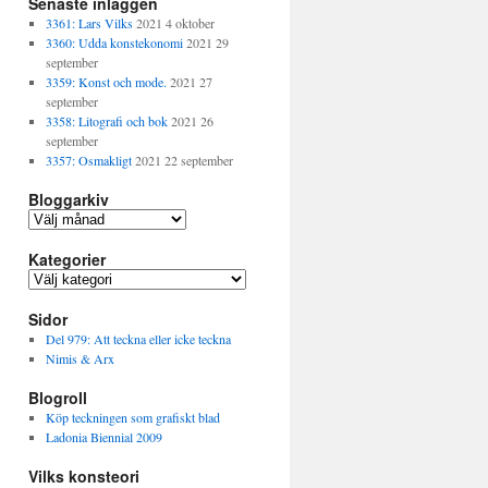
Senaste inläggen
3361: Lars Vilks
2021 4 oktober
3360: Udda konstekonomi
2021 29
september
3359: Konst och mode.
2021 27
september
3358: Litografi och bok
2021 26
september
3357: Osmakligt
2021 22 september
Bloggarkiv
B
l
Kategorier
o
g
K
g
a
a
Sidor
t
r
e
Del 979: Att teckna eller icke teckna
k
g
Nimis & Arx
i
o
v
Blogroll
r
i
Köp teckningen som grafiskt blad
e
Ladonia Biennial 2009
r
Vilks konsteori