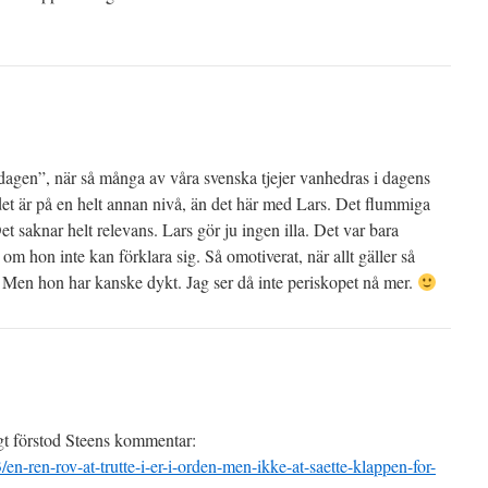
dagen”, när så många av våra svenska tjejer vanhedras i dagens
t är på en helt annan nivå, än det här med Lars. Det flummiga
et saknar helt relevans. Lars gör ju ingen illa. Det var bara
om hon inte kan förklara sig. Så omotiverat, när allt gäller så
. Men hon har kanske dykt. Jag ser då inte periskopet nå mer.
igt förstod Steens kommentar:
/en-ren-rov-at-trutte-i-er-i-orden-men-ikke-at-saette-klappen-for-