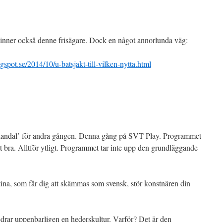
spinner också denne frisägare. Dock en något annorlunda väg:
spot.se/2014/10/u-batsjakt-till-vilken-nytta.html
’Skandal’ för andra gången. Denna gång på SVT Play. Programmet
lt bra. Alltför ytligt. Programmet tar inte upp den grundläggande
stina, som får dig att skämmas som svensk, stör konstnären din
drar uppenbarligen en hederskultur. Varför? Det är den