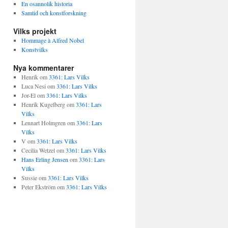
En osannolik historia
Samtid och konstforskning
Vilks projekt
Hommage à Alfred Nobel
Konstvilks
Nya kommentarer
Henrik
om
3361: Lars Vilks
Luca Nesi
om
3361: Lars Vilks
Jor-El
om
3361: Lars Vilks
Henrik Kugelberg
om
3361: Lars
Vilks
Lennart Holmgren
om
3361: Lars
Vilks
V
om
3361: Lars Vilks
Cecilia Wetzel
om
3361: Lars Vilks
Hans Erling Jensen
om
3361: Lars
Vilks
Sussie
om
3361: Lars Vilks
Peter Ekström
om
3361: Lars Vilks