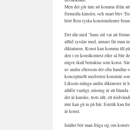
Men det går inte att komma ifrån att
förmedla känslor, och snart blev Tre
hört flera ryska konststudenter beun
Det där med ”hans stil var att förmed
alltid sysslar med, annars får man 
diktaturen. Konst kan komma till på
den i en konstkontext eller så blir
något skall betraktas som konst. Särsk
av andra eftersom det ofta handlar om
konceptuellt medveten konstnär som
Liksom många andra diktatorer är han 
alltför vanligt, misstag är att bla
det är kanske, trots allt, ett nödvän
inte kan gå in på här. Estetik kan fin
är konst.
Istället bör man fråga sig om konstv