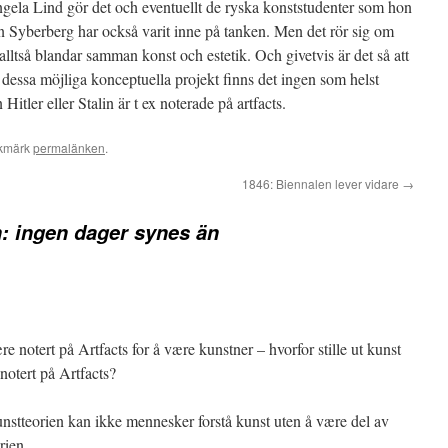
gela Lind gör det och eventuellt de ryska konststudenter som hon
 Syberberg har också varit inne på tanken. Men det rör sig om
alltså blandar samman konst och estetik. Och givetvis är det så att
 dessa möjliga konceptuella projekt finns det ingen som helst
tler eller Stalin är t ex noterade på artfacts.
okmärk
permalänken
.
1846: Biennalen lever vidare
→
: ingen dager synes än
e notert på Artfacts for å være kunstner – hvorfor stille ut kunst
notert på Artfacts?
kunstteorien kan ikke mennesker forstå kunst uten å være del av
rien.