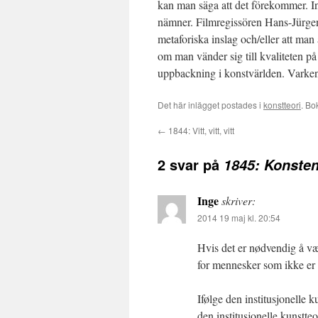
kan man säga att det förekommer. In
nämner. Filmregissören Hans-Jürgen
metaforiska inslag och/eller att man 
om man vänder sig till kvaliteten på
uppbackning i konstvärlden. Varken Hi
Det här inlägget postades i
konstteori
. B
←
1844: Vitt, vitt, vitt
2 svar på
1845: Konsten
Inge
skriver:
2014 19 maj kl. 20:54
Hvis det er nødvendig å vær
for mennesker som ikke er 
Ifølge den institusjonelle 
den institusjonelle kunstteo