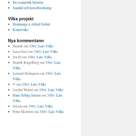
En osannolik historia
Samtid och konstforskning
Vilks projekt
Hommage à Alfred Nobel
Konstvilks
Nya kommentarer
Henrik
om
3361: Lars Vilks
Luca Nesi
om
3361: Lars Vilks
Jor-El
om
3361: Lars Vilks
Henrik Kugelberg
om
3361: Lars
Vilks
Lennart Holmgren
om
3361: Lars
Vilks
V
om
3361: Lars Vilks
Cecilia Wetzel
om
3361: Lars Vilks
Hans Erling Jensen
om
3361: Lars
Vilks
Sussie
om
3361: Lars Vilks
Peter Ekström
om
3361: Lars Vilks