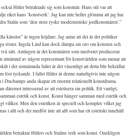
 också Hitler betraktade sig som konstnär. Hans stil var att
dje riket hans ‘konstverk’. Jag kan inte heller glömma att jag har
dra Stalin som ‘den store ryske modernistiske jordkonstnären’.”
la känslor” är ingen höjdare. Jag antar att det är det politiker
inga röster. Ingela Lind kan dock dämpa sin oro om konsten och
 två sätt. Antingen är det konstnären som medvetet producerar
 den utnämnd av någon representant för konstvärlden som menar att
ilt i det sistnämnda fallet är det väsentligt att detta blir bekräftat
 löst tyckande. I fallet Hitler är denne naturligtvis inte någon
 i Duchamps anda skapar ett enormt relationellt konstdrama.
däremot intresserad av att estetisera sin politik. Ett vanligt,
nda samman estetik och konst. Konst hänger samman med estetik och
digt villkor. Men den estetiken är speciell och komplex vilket jag
nas i allt och det medför inte att allt som har ett estetiskt innehåll
ärlden betraktar Hitlers och Stalins verk som konst. Onekligen