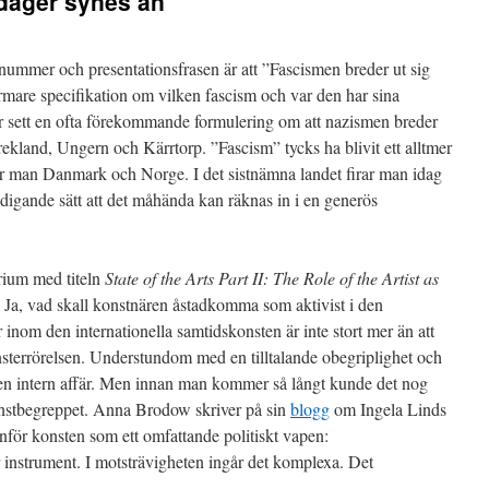
 dager synes än
nummer och presentationsfrasen är att ”Fascismen breder ut sig
mare specifikation om vilken fascism och var den har sina
ar sett en ofta förekommande formulering om att nazismen breder
Grekland, Ungern och Kärrtorp. ”Fascism” tycks ha blivit ett alltmer
 man Danmark och Norge. I det sistnämna landet firar man idag
ldigande sätt att det måhända kan räknas in i en generös
arium med titeln
State of the Arts Part II: The Role of the Artist as
. Ja, vad skall konstnären åstadkomma som aktivist i den
inom den internationella samtidskonsten är inte stort mer än att
änsterrörelsen. Understundom med en tilltalande obegriplighet och
r en intern affär. Men innan man kommer så långt kunde det nog
konstbegreppet. Anna Brodow skriver på sin
blogg
om Ingela Linds
nför konsten som ett omfattande politiskt vapen:
r instrument. I motsträvigheten ingår det komplexa. Det