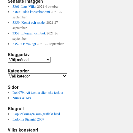
Senaste inläggen
3361: Lars Vilks
2021 4 oktober
3360: Udda konstekonomi
2021 29
september
3359: Konst och mode.
2021 27
september
3358: Litografi och bok
2021 26
september
3357: Osmakligt
2021 22 september
Bloggarkiv
B
l
Kategorier
o
g
K
g
a
a
Sidor
t
r
e
Del 979: Att teckna eller icke teckna
k
g
Nimis & Arx
i
o
v
Blogroll
r
i
Köp teckningen som grafiskt blad
e
Ladonia Biennial 2009
r
Vilks konsteori