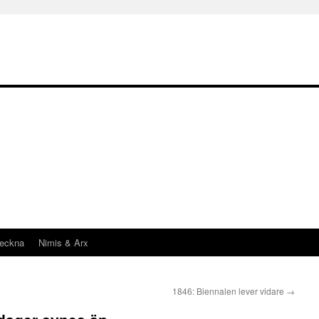
teckna
Nimis & Arx
1846: Biennalen lever vidare
→