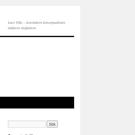
Lars Vilks – konstnären konceptualisten
målaren skulptören