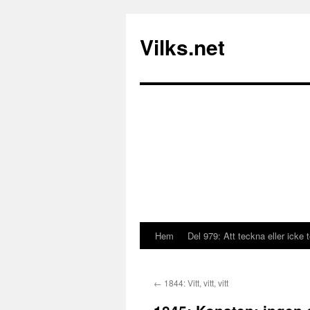
Vilks.net
Hem
Del 979: Att teckna eller icke 
Hoppa
till
←
1844: Vitt, vitt, vitt
innehåll