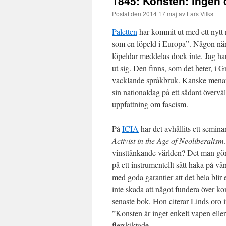
1845: Konsten: ingen
Postat den
2014 17 maj
av
Lars Vilks
Paletten
har kommit ut med ett nytt 
som en löpeld i Europa”. Någon när
löpeldar meddelas dock inte. Jag h
ut sig. Den finns, som det heter, i 
vacklande språkbruk. Kanske menar
sin nationaldag på ett sådant övervä
uppfattning om fascism.
På
ICIA
har det avhållits ett semin
Activist in the Age of Neoliberalism
vinsttänkande världen? Det man gör 
på ett instrumentellt sätt haka på v
med goda garantier att det hela bli
inte skada att något fundera över 
senaste bok. Hon citerar Linds oro i
”Konsten är inget enkelt vapen elle
flerskiktade.