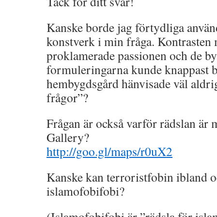
Tack för ditt svar!
Kanske borde jag förtydliga anvä
konstverk i min fråga. Kontrasten
proklamerade passionen och de by
formuleringarna kunde knappast bl
hembygdsgård hänvisade väl aldrig 
frågor”?
Frågan är också varför rädslan är
Gallery?
http://goo.gl/maps/r0uX2
Kanske kan terroristfobin ibland o
islamofobifobi?
(Islamofobifobi är ”rädsla för isl