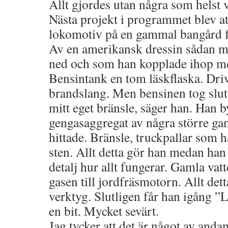
Allt gjordes utan några som helst 
Nästa projekt i programmet blev at
lokomotiv på en gammal bangård f
Av en amerikansk dressin sådan 
ned och som han kopplade ihop me
Bensintank en tom läskflaska. Dr
brandslang. Men bensinen tog slut.
mitt eget bränsle, säger han. Han b
gengasaggregat av några större ga
hittade. Bränsle, truckpallar som 
sten. Allt detta gör han medan han
detalj hur allt fungerar. Gamla vat
gasen till jordfräsmotorn. Allt det
verktyg. Slutligen får han igång 
en bit. Mycket sevärt.
Jag tycker att det är något av anda