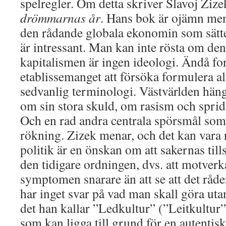
spelregler. Om detta skriver Slavoj Zize
drömmarnas år
. Hans bok är ojämn me
den rådande globala ekonomin som sätte
är intressant. Man kan inte rösta om de
kapitalismen är ingen ideologi. Ändå fort
etablissemanget att försöka formulera 
sedvanlig terminologi. Västvärlden häng
om sin stora skuld, om rasism och spri
Och en rad andra centrala spörsmål som 
rökning. Zizek menar, och det kan vara r
politik är en önskan om att sakernas tills
den tidigare ordningen, dvs. att motverk
symptomen snarare än att se att det råd
har inget svar på vad man skall göra ut
det han kallar ”Ledkultur” (”Leitkultur”
som kan ligga till grund för en autentis