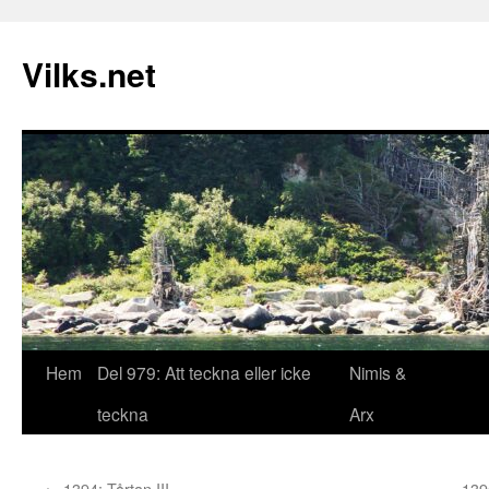
Vilks.net
Hoppa
Hem
Del 979: Att teckna eller icke
Nimis &
till
teckna
Arx
innehåll
←
1394: Tårtan III
139