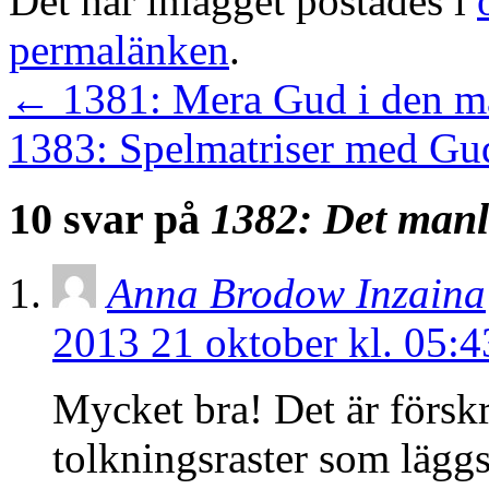
Det här inlägget postades i
permalänken
.
←
1381: Mera Gud i den m
1383: Spelmatriser med Gu
10 svar på
1382: Det manli
Anna Brodow Inzaina
2013 21 oktober kl. 05:4
Mycket bra! Det är förskr
tolkningsraster som läggs