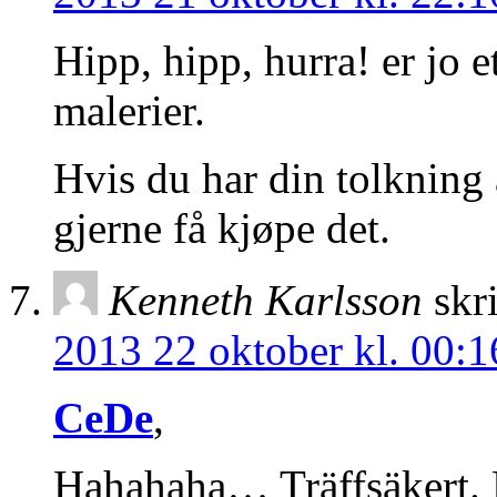
Hipp, hipp, hurra! er jo 
malerier.
Hvis du har din tolkning a
gjerne få kjøpe det.
Kenneth Karlsson
skr
2013 22 oktober kl. 00:1
CeDe
,
Hahahaha… Träffsäkert. 