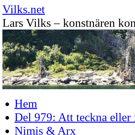
Vilks.net
Lars Vilks – konstnären kon
Hoppa
Hem
till
innehåll
Del 979: Att teckna eller
Nimis & Arx