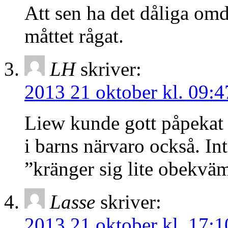
Att sen ha det dåliga omdö
måttet rågat.
LH
skriver:
2013 21 oktober kl. 09:4
Liew kunde gott påpekat d
i barns närvaro också. Int
”kränger sig lite obekvä
Lasse
skriver:
2013 21 oktober kl. 17:1