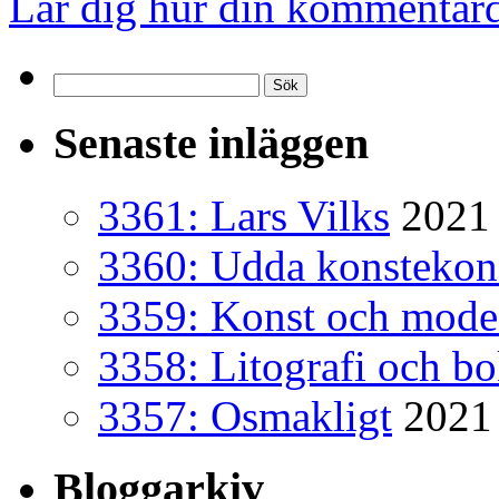
Lär dig hur din kommentard
Sök
efter:
Senaste inläggen
3361: Lars Vilks
2021 
3360: Udda konsteko
3359: Konst och mode
3358: Litografi och b
3357: Osmakligt
2021
Bloggarkiv