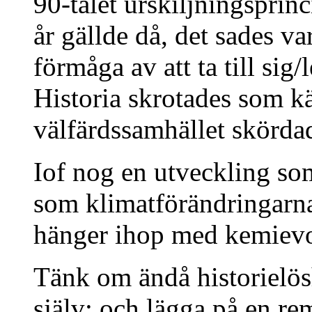
90-talet urskiljningspri
år gällde då, det sades v
förmåga av att ta till sig
Historia skrotades som 
välfärdssamhället skördad
Iof nog en utveckling som
som klimatförändringarna
hänger ihop med kemievol
Tänk om ändå historielö
själv; och lägga på en re