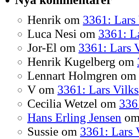
Henrik
om
3361: Lars 
Luca Nesi
om
3361: La
Jor-El
om
3361: Lars 
Henrik Kugelberg
om
Lennart Holmgren
o
V
om
3361: Lars Vilks
Cecilia Wetzel
om
336
Hans Erling Jensen
o
Sussie
om
3361: Lars 