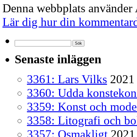
Denna webbplats använder A
Lär dig hur din kommentard
Sök
efter:
Senaste inläggen
3361: Lars Vilks
2021 
3360: Udda konsteko
3359: Konst och mode
3358: Litografi och b
3357: Osmakligt
2021