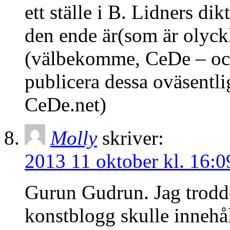
ett ställe i B. Lidners d
den ende är(som är olyckl
(välbekomme, CeDe – och 
publicera dessa oväsentl
CeDe.net)
Molly
skriver:
2013 11 oktober kl. 16:0
Gurun Gudrun. Jag trodd
konstblogg skulle innehål