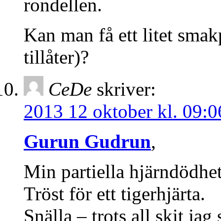
rondellen.
Kan man få ett litet sma
tillåter)?
CeDe
skriver:
2013 12 oktober kl. 09:0
Gurun Gudrun
,
Min partiella hjärndödhet
Tröst för ett tigerhjärta.
Snälla – trots all skit jag