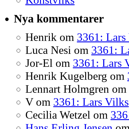
Nya kommentarer
Henrik
om
3361: Lars 
Luca Nesi
om
3361: La
Jor-El
om
3361: Lars 
Henrik Kugelberg
om
Lennart Holmgren
o
V
om
3361: Lars Vilks
Cecilia Wetzel
om
336
Hans Erling Jensen
o