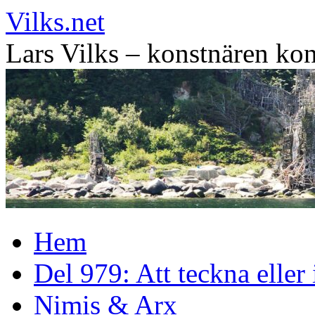
Vilks.net
Lars Vilks – konstnären kon
Hoppa
Hem
till
innehåll
Del 979: Att teckna eller
Nimis & Arx