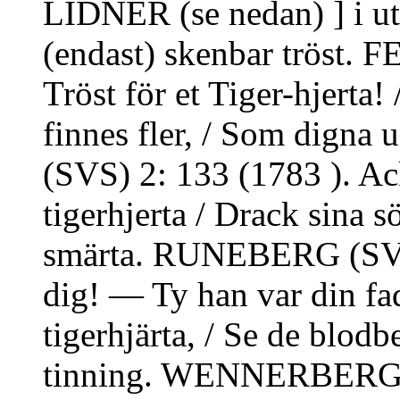
LIDNER (se nedan) ] i uttr.
(endast) skenbar tröst.
Tröst för et Tiger-hjerta! 
finnes fler, / Som digna
(SVS) 2: 133 (1783 ). Ac
tigerhjerta / Drack sina s
smärta. RUNEBERG (SVS) 
dig! — Ty han var din fa
tigerhjärta, / Se de blod
tinning. WENNERBERG 1: