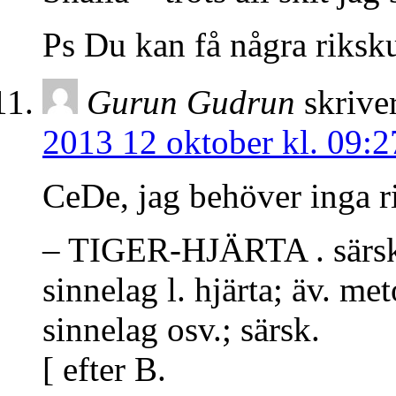
Ps Du kan få några riksk
Gurun Gudrun
skrive
2013 12 oktober kl. 09:2
CeDe, jag behöver inga r
– TIGER-HJÄRTA . särsk. 
sinnelag l. hjärta; äv. 
sinnelag osv.; särsk.
[ efter B.