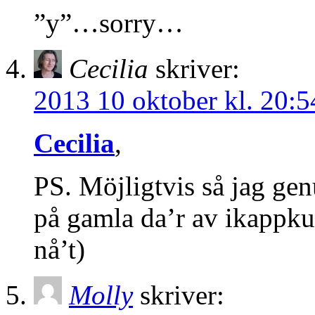
”y”…sorry…
Cecilia
skriver:
2013 10 oktober kl. 20:5
Cecilia
,
PS. Möjligtvis så jag genu
på gamla da’r av ikappku
nå’t)
Molly
skriver: