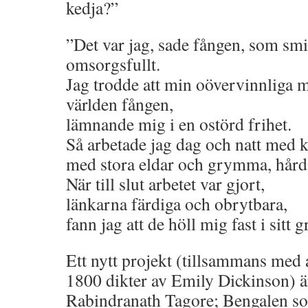
kedja?”
”Det var jag, sade fången, som sm
omsorgsfullt.
Jag trodde att min oövervinnliga m
världen fången,
lämnande mig i en ostörd frihet.
Så arbetade jag dag och natt med k
med stora eldar och grymma, hårda
När till slut arbetet var gjort,
länkarna färdiga och obrytbara,
fann jag att de höll mig fast i sitt 
Ett nytt projekt (tillsammans med a
1800 dikter av Emily Dickinson) är
Rabindranath Tagore; Bengalen som