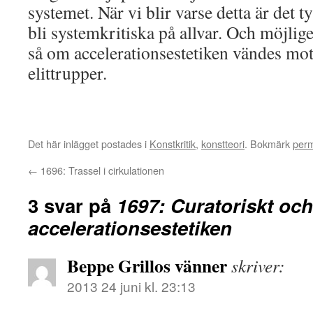
systemet. När vi blir varse detta är det ty
bli systemkritiska på allvar. Och möjlig
så om accelerationsestetiken vändes mo
elittrupper.
Det här inlägget postades i
Konstkritik
,
konstteori
. Bokmärk
per
←
1696: Trassel i cirkulationen
3 svar på
1697: Curatoriskt och
accelerationsestetiken
Beppe Grillos vänner
skriver:
2013 24 juni kl. 23:13