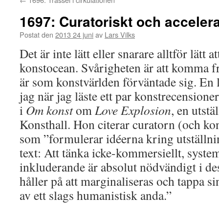
1697: Curatoriskt och acceler
Postat den
2013 24 juni
av
Lars Vilks
Det är inte lätt eller snarare alltför lätt 
konstocean. Svårigheten är att komma fr
är som konstvärlden förväntade sig. En 
jag när jag läste ett par konstrecensione
i
Om konst
om
Love Explosion
, en utst
Konsthall. Hon citerar curatorn (och ko
som ”formulerar idéerna kring utställnin
text: Att tänka icke-kommersiellt, system
inkluderande är absolut nödvändigt i des
håller på att marginaliseras och tappa s
av ett slags humanistisk anda.”