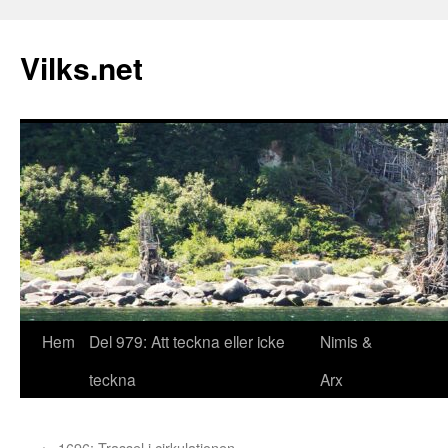
Vilks.net
Hoppa
Hem
Del 979: Att teckna eller icke
Nimis &
till
teckna
Arx
innehåll
←
1696: Trassel i cirkulationen