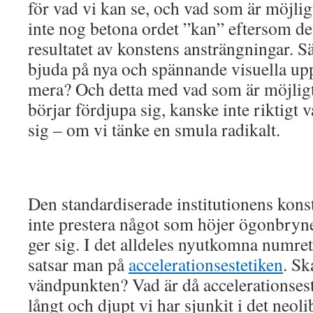
för vad vi kan se, och vad som är möjlig
inte nog betona ordet ”kan” eftersom det
resultatet av konstens ansträngningar. S
bjuda på nya och spännande visuella up
mera? Och detta med vad som är möjligt 
börjar fördjupa sig, kanske inte riktigt 
sig – om vi tänke en smula radikalt.
Den standardiserade institutionens kons
inte prestera något som höjer ögonbry
ger sig. I det alldeles nyutkomna numre
satsar man på
accelerationsestetiken
. Sk
vändpunkten? Vad är då accelerationsest
långt och djupt vi har sjunkit i det neoli