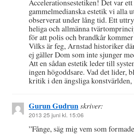
Accelerationsestetiken! Det var et
gammelmedianska estetik vi alla u
observerat under lång tid. Ett uttr
heliga och allmänna tvärtomprinc
för att polis och brandkår kommer d
Vilks är feg, Arnstad historiker d
ej gäller Dom som inte sjunger me
Att en sådan estetik leder till syst
ingen högoddsare. Vad det lider, bl
kritik i den ängsliga konstvärlden, 
Gurun Gudrun
skriver:
2013 25 juni kl. 15:06
”Fånge, säg mig vem som formade