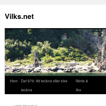
Vilks.net
Hem
Del 979: Att teckna eller icke
Nimis &
Hoppa
teckna
Arx
till
innehåll
←
1687: Motstånd