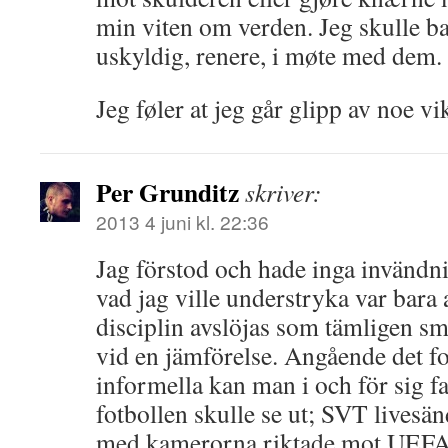
min viten om verden. Jeg skulle ba
uskyldig, renere, i møte med dem.
Jeg føler at jeg går glipp av noe vik
Per Grunditz
skriver:
2013 4 juni kl. 22:36
Jag förstod och hade inga invändn
vad jag ville understryka var bara
disciplin avslöjas som tämligen sm
vid en jämförelse. Angående det f
informella kan man i och för sig f
fotbollen skulle se ut; SVT livesän
med kamerorna riktade mot UEFA