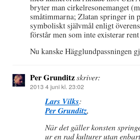
bryter man cirkelresonemanget (me
småtimmarna; Zlatan springer in p
symboliskt självmål enligt övere
förstår men som inte existerar rent
Nu kanske Hägglundpassningen gjo
Per Grunditz
skriver:
2013 4 juni kl. 23:02
Lars Vilks
:
Per Grunditz
,
När det gäller konsten spring
ur en rad kulturer utan enbart