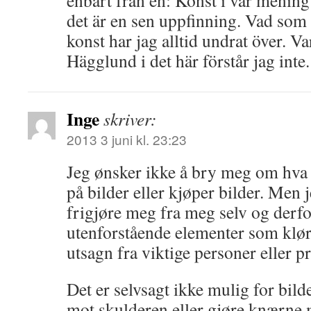
enbart från en: Konst i vår mening 
det är en sen uppfinning. Vad som
konst har jag alltid undrat över. V
Hägglund i det här förstår jag inte.
Inge
skriver:
2013 3 juni kl. 23:23
Jeg ønsker ikke å bry meg om hva v
på bilder eller kjøper bilder. Men j
frigjøre meg fra meg selv og derfo
utenforstående elementer som klør
utsagn fra viktige personer eller pr
Det er selvsagt ikke mulig for bild
mot skulderen eller gjøre knærne 