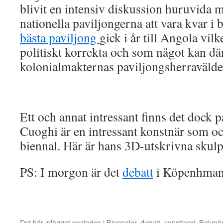
blivit en intensiv diskussion huruvida ma
nationella paviljongerna att vara kvar i b
bästa paviljong
gick i år till Angola vil
politiskt korrekta och som något kan d
kolonialmakternas paviljongsherravälde
Ett och annat intressant finns det dock 
Cuoghi är en intressant konstnär som oc
biennal. Här är hans 3D-utskrivna skul
PS: I morgon är det
debatt
i Köpenhman
Det här inlägget postades i
Biennaler
,
debatt
,
konstteori
. Bokmä