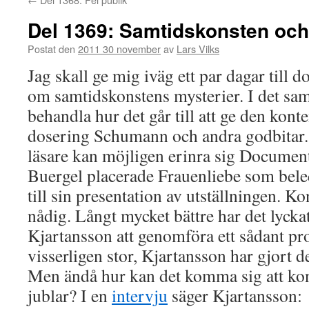
Del 1369: Samtidskonsten o
Postat den
2011 30 november
av
Lars Vilks
Jag skall ge mig iväg ett par dagar till do
om samtidskonstens mysterier. I det sa
behandla hur det går till att ge den kon
dosering Schumann och andra godbitar.
läsare kan möjligen erinra sig Documen
Buergel placerade Frauenliebe som bel
till sin presentation av utställningen. Ko
nådig. Långt mycket bättre har det lycka
Kjartansson att genomföra ett sådant pro
visserligen stor, Kjartansson har gjort 
Men ändå hur kan det komma sig att kon
jublar? I en
intervju
säger Kjartansson: