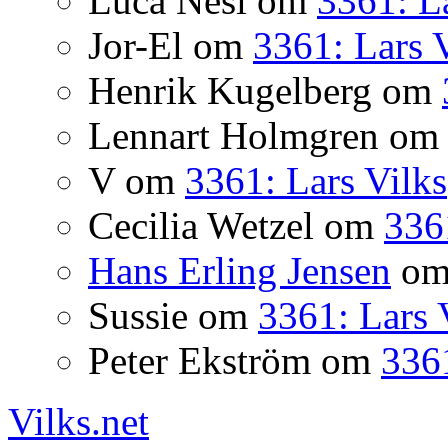
Luca Nesi
om
3361: La
Jor-El
om
3361: Lars 
Henrik Kugelberg
om
Lennart Holmgren
o
V
om
3361: Lars Vilks
Cecilia Wetzel
om
336
Hans Erling Jensen
o
Sussie
om
3361: Lars 
Peter Ekström
om
3361
Vilks.net