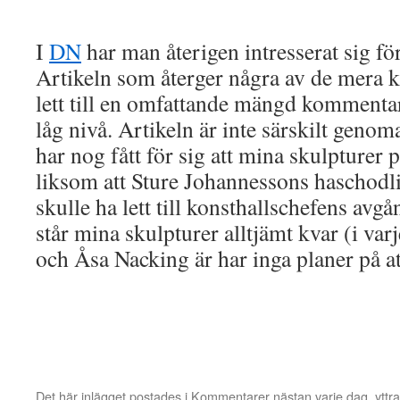
I
DN
har man återigen intresserat sig fö
Artikeln som återger några av de mera 
lett till en omfattande mängd komment
låg nivå. Artikeln är inte särskilt genom
har nog fått för sig att mina skulpturer 
liksom att Sture Johannessons haschodl
skulle ha lett till konsthallschefens avgån
står mina skulpturer alltjämt kvar (i varj
och Åsa Nacking är har inga planer på at
Det här inlägget postades i
Kommentarer nästan varje dag
,
yttr