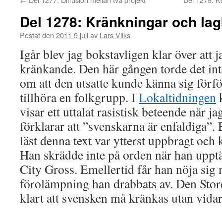
Del 1278: Kränkningar och lag
Postat den
2011 9 juli
av
Lars Vilks
Igår blev jag bokstavligen klar över att 
kränkande. Den här gången torde det in
om att den utsatte kunde känna sig förfö
tillhöra en folkgrupp. I
Lokaltidningen
k
visar ett uttalat rasistisk beteende när 
förklarar att ”svenskarna är enfaldiga”
läst denna text var ytterst uppbragt och 
Han skrädde inte på orden när han upptä
City Gross. Emellertid får han nöja sig 
förolämpning han drabbats av. Den Stor
klart att svensken må kränkas utan vidar