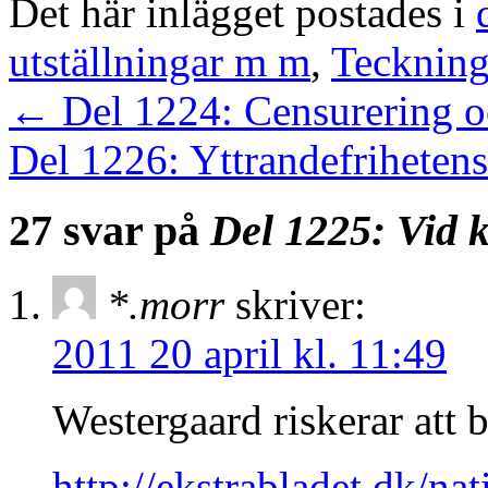
Det här inlägget postades i
utställningar m m
,
Teckning
←
Del 1224: Censurering o
Del 1226: Yttrandefriheten
27 svar på
Del 1225: Vid 
*.morr
skriver:
2011 20 april kl. 11:49
Westergaard riskerar att b
http://ekstrabladet.dk/na