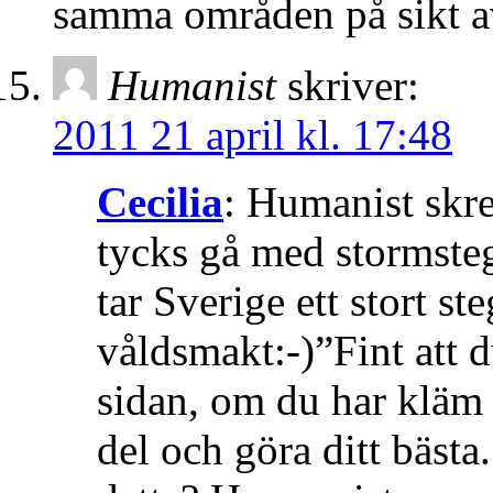
samma områden på sikt a
Humanist
skriver:
2011 21 april kl. 17:48
Cecilia
: Humanist skr
tycks gå med stormsteg
tar Sverige ett stort st
våldsmakt:-)”Fint att 
sidan, om du har kläm p
del och göra ditt bäst