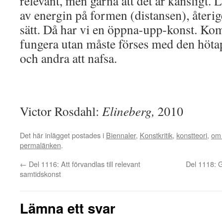
relevant, men gärna att det är känsligt
av energin på formen (distansen), återige
sätt. Då har vi en öppna-upp-konst. Kom
fungera utan måste förses med den hötap
och andra att nafsa.
Victor Rosdahl:
Elineberg,
2010
Det här inlägget postades i
Biennaler
,
Konstkritik
,
konstteori
,
om 
permalänken
.
←
Del 1116: Att förvandlas till relevant
Del 1118: 
samtidskonst
Lämna ett svar