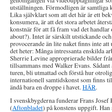
genomgången via videoupptagningar so
utställningen. Förmodligen är samtliga 
Lika självklart som att det här är ett bek
konsumera, är att det stora arbetet återstå
konstnär för att få fram vad det handlar
about?). Intet är särskilt utstickande oc
provocerande än lite naket finns inte a
det heter: Många intressanta enskilda arb
Sherrie Levine approprierade bilder fr
tillsammans med Walker Evans. Sådant ä
turen, bli utmattad och förstå hur otroli
internationell samtidskonst som finns til
ändå bara en droppe i havet.
HÄR
.
I svenskbygderna funderar Frans Josef 
(
Aftonbladet
) på konstens uppgift. Han