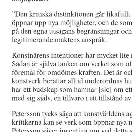
”Den kritiska distinktionen går likafull
öppnar upp nya möjligheter, och de som
på den egna utsagans begränsningar och
legitimerande maktens anspråk.
Konstnärens intentioner har mycket lite 
Sådan är själva tanken om verket som of
föremål för omdömes kraften. Det är också
konstverk berättar alltid underordnas hu
har ett budskap som hamnar [sic] om ett
med sig själv, en tillvaro i ett tillstånd 
Petersson tycks säga att konstvärldens ag
kritikerna kan se verk som öppnar nya mö
Petersson säger ingenting om vad detta s