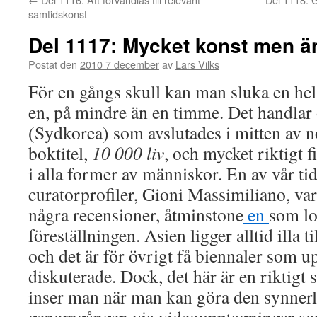
samtidskonst
Del 1117: Mycket konst men ä
Postat den
2010 7 december
av
Lars Vilks
För en gångs skull kan man sluka en hel 
en, på mindre än en timme. Det handla
(Sydkorea) som avslutades i mitten av 
boktitel,
10 000 liv
, och mycket riktigt f
i alla former av människor. En av vår tid
curatorprofiler, Gioni Massimiliano, var
några recensioner, åtminstone
en
som lo
föreställningen. Asien ligger alltid illa
och det är för övrigt få biennaler som up
diskuterade. Dock, det här är en riktigt 
inser man när man kan göra den synnerl