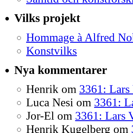
Vilks projekt
Hommage à Alfred No
Konstvilks
Nya kommentarer
Henrik
om
3361: Lars 
Luca Nesi
om
3361: La
Jor-El
om
3361: Lars 
Henrik Kugelberg
om