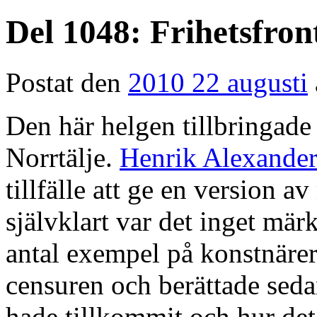
Del 1048: Frihetsfro
Postat den
2010 22 augusti
Den här helgen tillbringad
Norrtälje.
Henrik Alexande
tillfälle att ge en version 
självklart var det inget mär
antal exempel på konstnäre
censuren och berättade sed
hade tillkommit och hur det