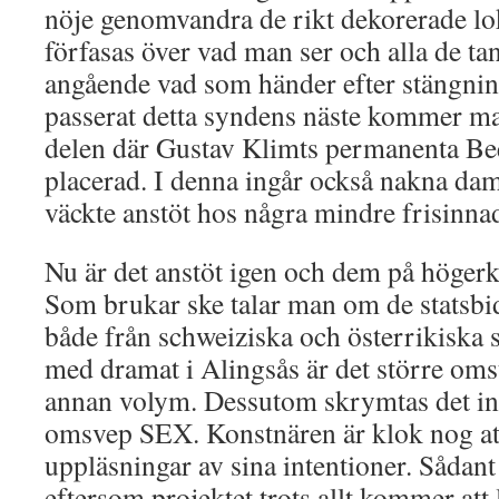
nöje genomvandra de rikt dekorerade lo
förfasas över vad man ser och alla de t
angående vad som händer efter stängni
passerat detta syndens näste kommer man
delen där Gustav Klimts permanenta Bee
placerad. I denna ingår också nakna dam
väckte anstöt hos några mindre frisinna
Nu är det anstöt igen och dem på högerk
Som brukar ske talar man om de statsbi
både från schweiziska och österrikiska s
med dramat i Alingsås är det större oms
annan volym. Dessutom skrymtas det int
omsvep SEX. Konstnären är klok nog att
uppläsningar av sina intentioner. Sådan
eftersom projektet trots allt kommer att l