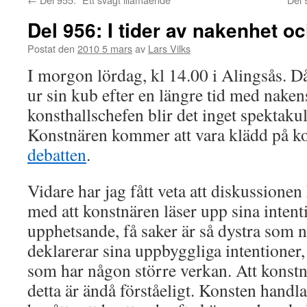
Del 956: I tider av nakenhet o
Postat den
2010 5 mars
av
Lars Vilks
I morgon lördag, kl 14.00 i Alingsås. D
ur sin kub efter en längre tid med nake
konsthallschefen blir det inget spektaku
Konstnären kommer att vara klädd på kon
debatten
.
Vidare har jag fått veta att diskussione
med att konstnären läser upp sina intenti
upphetsande, få saker är så dystra som 
deklarerar sina uppbyggliga intentioner
som har någon större verkan. Att konst
detta är ändå förståeligt. Konsten handlar