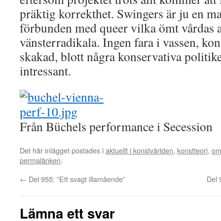
präktig korrekthet. Swingers är ju en m
förbunden med queer vilka ömt vårdas 
vänsterradikala. Ingen fara i vassen, kon
skakad, blott några konservativa politik
intressant.
Från Büchels performance i Secession
Det här inlägget postades i
aktuellt i konstvärlden
,
konstteori
,
om
permalänken
.
←
Del 955: ”Ett svagt illamående”
Del 
Lämna ett svar