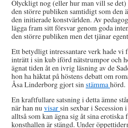
Olyckligt nog (eller hur man vill se det) 
den större publiken samtidigt som den är
den initierade konstvärlden. Av pedagog
lägga fram sitt försvar genom goda inten
den större publiken men det tjänar egentl
Ett betydligt intressantare verk hade vi
inträtt i sin kub iförd nätstrumpor och
ägnat tiden åt en ivrig läsning av de Sa
hon ha häktat på höstens debatt om rom
Åsa Linderborg gjort sin
stämma
hörd.
En kraftfullare satsning i detta ämne st
när han nu
visar
sin sexbar i Secession 
alltså som kan ägna sig åt sina erotiska 
konsthallen är stängd. Under öppettider