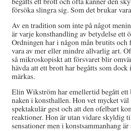
begåtts ett brott och ofta känner den sky
försöka slingra sig. Som det brukar var
Av en tradition som inte på något mening
är varje konsthandling av betydelse ett 
Ordningen har i någon mån brutits och frå
vara av mer eller mindre allvarlig art. O
så mikroskopiskt att försvaret blir omvän
hävda att ett brott har begåtts som dock 
märkas.
Elin Wikström har emellertid begått ett 
naken i konsthallen. Hon vet mycket väl a
spektakulär gest och att den ofelbart kom 
reaktioner. Hon är utan vidare skyldig til
sensationer men i konstsammanhang är s