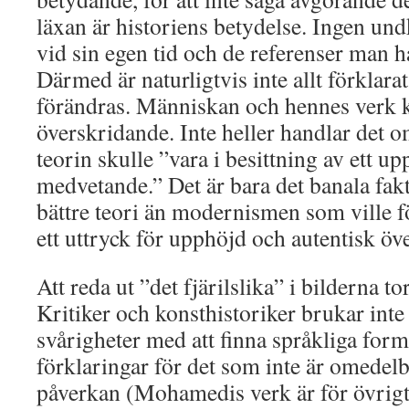
läxan är historiens betydelse. Ingen und
vid sin egen tid och de referenser man ha
Därmed är naturligtvis inte allt förklar
förändras. Människan och hennes verk ka
överskridande. Inte heller handlar det 
teorin skulle ”vara i besittning av ett up
medvetande.” Det är bara det banala fa
bättre teori än modernismen som ville 
ett uttryck för upphöjd och autentisk öv
Att reda ut ”det fjärilslika” i bilderna to
Kritiker och konsthistoriker brukar inte
svårigheter med att finna språkliga for
förklaringar för det som inte är omedel
påverkan (Mohamedis verk är för övrigt