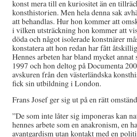
konst mera till en kuriositet än en tillrä
konsthistorien. Men hela denna sak av
att behandlas. Hur hon kommer att omsk
i vilken utsträckning hon kommer att vi
döda och något isolerade konstnärer må
konstatera att hon redan har fått åtskil
Hennes arbeten har bland mycket annat s
1997 och hon deltog på Documenta 2007.
avskuren från den västerländska konsth
fick sin utbildning i London.
Frans Josef ger sig ut på en rätt omstän
”De som inte låter sig imponeras kan nat
hennes arbete som en anakronism, en ha
avantgardism utan kontakt med en politi