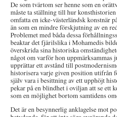
De som tvärtom ser henne som en orättvi
måste ta ställning till hur konsthistorie
omfatta en icke-västerländsk konstnär p
än som en mindre förskjutning av en re
Problemet med båda dessa förhållningssät
beaktar det fjärilslika i Mohamedis bilde
överskrida sina historiska omständighet
något om varför hon uppmärksammas ju
upprättar ett avstånd till postmodernism
historisera varje given position utifrån 
själv vara i besittning av ett upphöjt hi
pekar på en blindhet i oviljan att se ett
som en möjlighet bortom samtidens ome
Det är en besynnerlig anklagelse mot 
betydande, för att inte säga avgörande 