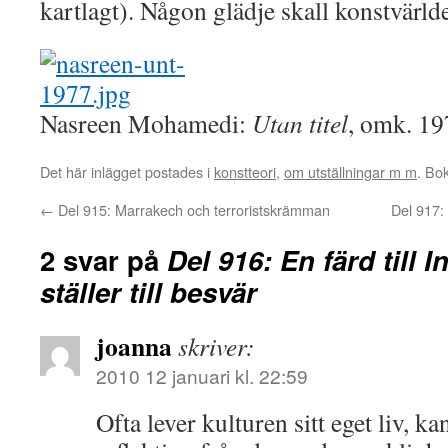
kartlagt). Någon glädje skall konstvärlde
Nasreen Mohamedi:
Utan titel
, omk. 19
Det här inlägget postades i
konstteori
,
om utställningar m m
. Bo
←
Del 915: Marrakech och terroristskrämman
Del 917:
2 svar på
Del 916: En färd till I
ställer till besvär
joanna
skriver:
2010 12 januari kl. 22:59
Ofta lever kulturen sitt eget liv, k