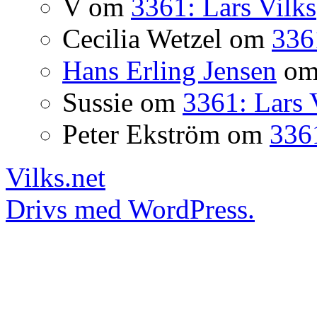
V
om
3361: Lars Vilks
Cecilia Wetzel
om
336
Hans Erling Jensen
o
Sussie
om
3361: Lars 
Peter Ekström
om
3361
Vilks.net
Drivs med WordPress.