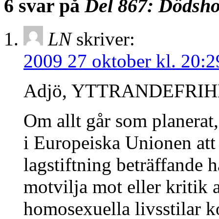
6 svar på
Del 867: Dödsho
LN
skriver:
2009 27 oktober kl. 20:2
Adjö, YTTRANDEFRIH
Om allt går som planera
i Europeiska Unionen att
lagstiftning beträffande h
motvilja mot eller kritik 
homosexuella livsstilar k