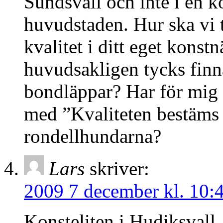
Sundsvall och inte i en kon
huvudstaden. Hur ska vi 
kvalitet i ditt eget konst
huvudsakligen tycks finn
bondläppar? Har för mig a
med ”Kvaliteten bestäms 
rondellhundarna?
Lars
skriver:
2009 7 december kl. 10:
Konsteliten i Hudiksvall.