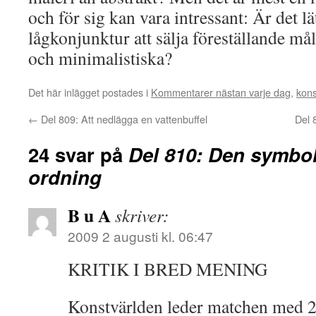
och för sig kan vara intressant: Är det lä
lågkonjunktur att sälja föreställande må
och minimalistiska?
Det här inlägget postades i
Kommentarer nästan varje dag
,
kons
←
Del 809: Att nedlägga en vattenbuffel
Del 
24 svar på
Del 810: Den symbo
ordning
B u A
skriver:
2009 2 augusti kl. 06:47
KRITIK I BRED MENING
Konstvärlden leder matchen med 2