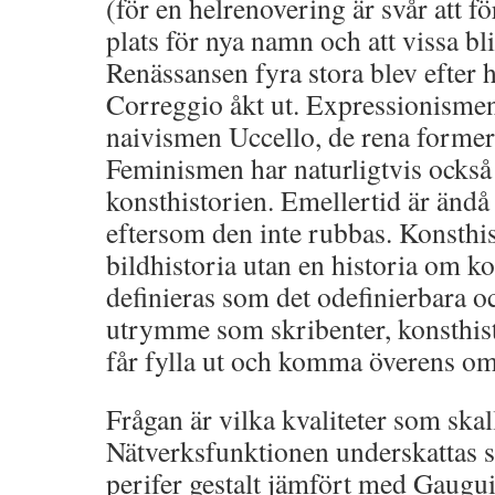
(för en helrenovering är svår att fö
plats för nya namn och att vissa bli
Renässansen fyra stora blev efter 
Correggio åkt ut. Expressionismen 
naivismen Uccello, de rena formern
Feminismen har naturligtvis också 
konsthistorien. Emellertid är ändå
eftersom den inte rubbas. Konsthis
bildhistoria utan en historia om k
definieras som det odefinierbara oc
utrymme som skribenter, konsthist
får fylla ut och komma överens om
Frågan är vilka kvaliteter som ska
Nätverksfunktionen underskattas s
perifer gestalt jämfört med Gaug