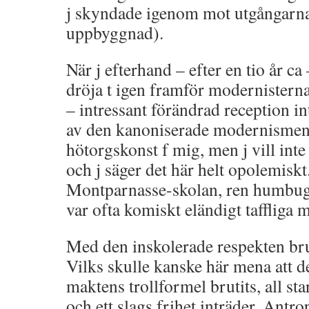
j skyndade igenom mot utgångarn
uppbyggnad).
När j efterhand – efter en tio år ca
dröja t igen framför modernisterna 
– intressant förändrad reception i
av den kanoniserade modernismen
hötorgskonst f mig, men j vill inte 
och j säger det här helt opolemiskt
Montparnasse-skolan, ren humbug,
var ofta komiskt eländigt taffliga m
Med den inskolerade respekten bru
Vilks skulle kanske här mena att 
maktens trollformel brutits, all sta
och ett slags frihet inträder. Antr