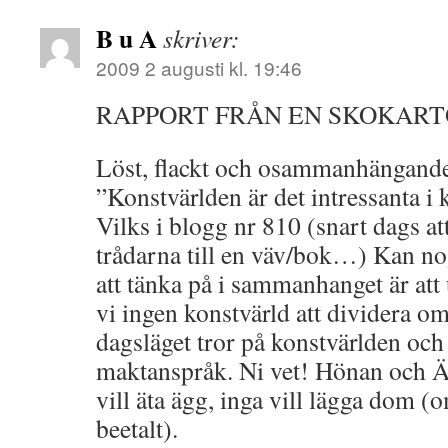
B u A
skriver:
2009 2 augusti kl. 19:46
RAPPORT FRÅN EN SKOKAR
Löst, flackt och osammanhängande, 
”Konstvärlden är det intressanta i 
Vilks i blogg nr 810 (snart dags a
trådarna till en väv/bok…) Kan nog
att tänka på i sammanhanget är att
vi ingen konstvärld att dividera om
dagsläget tror på konstvärlden oc
maktanspråk. Ni vet! Hönan och Ä
vill äta ägg, inga vill lägga dom (
beetalt).