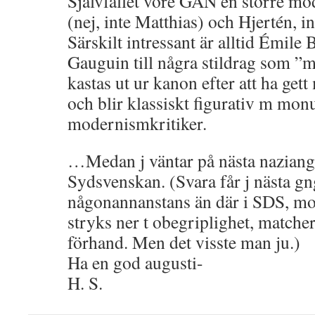
Självfallet vore GAN en större m
(nej, inte Matthias) och Hjertén, in
Särskilt intressant är alltid Émile
Gauguin till några stildrag som ”m
kastas ut ur kanon efter att ha ge
och blir klassiskt figurativ m mo
modernismkritiker.
…Medan j väntar på nästa naziang
Sydsvenskan. (Svara får j nästa gn
någonannanstans än där i SDS, mot
stryks ner t obegriplighet, matcher
förhand. Men det visste man ju.)
Ha en god augusti-
H. S.