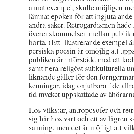
annat exempel, skulle möjligen me
lämnat epoken för att ingjuta ande
andra saker. Retrogardismen hade 
överenskommelsen mellan publik o
borta. (Ett illustrerande exempel ä
persiska poesin är omöjlig att uppsk
publiken är införstådd med ett kod
samt flera religöst subkulturella u
liknande gäller för den forngerma
kenningar, idag onjutbara f de allra
tid mycket uppskattade av åhörarn
Hos vilks:ar, antroposofer och re
sig här hos vart och ett av lägren 
sanning, men det är möjligt att vil