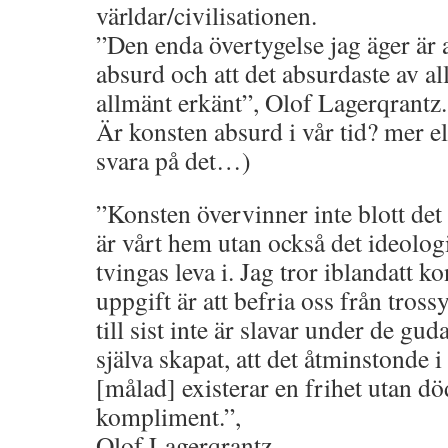
världar/civilisationen.
”Den enda övertygelse jag äger är at
absurd och att det absurdaste av allt
allmänt erkänt”, Olof Lagerqrantz.
Är konsten absurd i vår tid? mer 
svara på det…)
”Konsten övervinner inte blott de
är vårt hem utan också det ideolo
tvingas leva i. Jag tror iblandatt k
uppgift är att befria oss från trossy
till sist inte är slavar under de gu
själva skapat, att det åtminstonde i
[målad] existerar en frihet utan 
kompliment.”,
Olof Lagerqrantz.