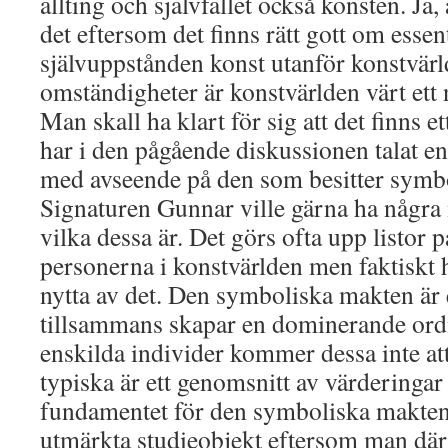
allting och självfallet också konsten. Ja,
det eftersom det finns rätt gott om essen
självuppstånden konst utanför konstvärl
omständigheter är konstvärlden värt ett
Man skall ha klart för sig att det finns e
har i den pågående diskussionen talat e
med avseende på den som besitter symb
Signaturen Gunnar ville gärna ha några
vilka dessa är. Det görs ofta upp listor p
personerna i konstvärlden men faktiskt h
nytta av det. Den symboliska makten är 
tillsammans skapar en dominerande ord
enskilda individer kommer dessa inte att
typiska är ett genomsnitt av värderinga
fundamentet för den symboliska makten.
utmärkta studieobjekt eftersom man där