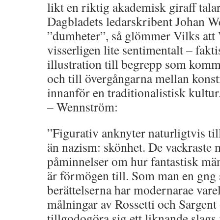
likt en riktig akademisk giraff ta
Dagbladets ledarskribent Johan 
”dumheter”, så glömmer Vilks at
visserligen lite sentimentalt – fakt
illustration till begrepp som komm
och till övergångarna mellan kons
innanför en traditionalistisk kultu
– Wennström:
”Figurativ anknyter naturligtvis ti
än nazism: skönhet. De vackraste 
påminnelser om hur fantastisk mä
är förmögen till. Som man en gng s
berättelserna har modernarae varels
målningar av Rossetti och Sargent
tillgodogöra sig ett liknande slags 