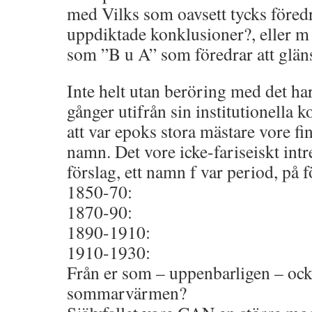
med Vilks som oavsett tycks föredr
uppdiktade konklusioner?, eller m 
som ”B u A” som föredrar att glän
Inte helt utan beröring med det har
gånger utifrån sin institutionella k
att var epoks stora mästare vore fi
namn. Det vore icke-fariseiskt intr
förslag, ett namn f var period, på f
1850-70:
1870-90:
1890-1910:
1910-1930:
Från er som – uppenbarligen – också
sommarvärmen?