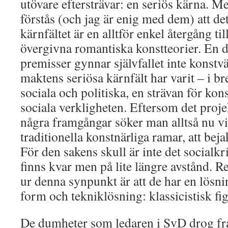
utövare eftersträvar: en seriös kärna. 
förstås (och jag är enig med dem) att det
kärnfältet är en alltför enkel återgång til
övergivna romantiska konstteorier. En d
premisser gynnar självfallet inte konst
maktens seriösa kärnfält har varit – i b
sociala och politiska, en strävan för kon
sociala verkligheten. Eftersom det proje
några framgångar söker man alltså nu vi
traditionella konstnärliga ramar, att beja
För den sakens skull är inte det socialkri
finns kvar men på lite längre avstånd. R
ur denna synpunkt är att de har en lösn
form och tekniklösning: klassicistisk fi
De dumheter som ledaren i SvD drog fra