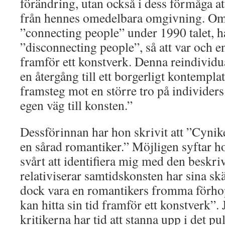
förändring, utan också i dess förmåga a
från hennes omedelbara omgivning. Om
”connecting people” under 1990 talet,
”disconnecting people”, så att var och en
framför ett konstverk. Denna reindividu
en återgång till ett borgerligt kontemplat
framsteg mot en större tro på individers 
egen väg till konsten.”
Dessförinnan har hon skrivit att ”Cynike
en sårad romantiker.” Möjligen syftar 
svårt att identifiera mig med den beskri
relativiserar samtidskonsten har sina sk
dock vara en romantikers fromma förho
kan hitta sin tid framför ett konstverk”. 
kritikerna har tid att stanna upp i det p