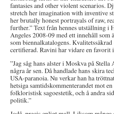
fantasies and other violent scenarios. D
stretch her imagination with inventive s
her brutally honest portrayals of raw, r
further.” Text från hennes utställning
Angeles 2008-09 med ett innehåll som 
som biennalkatalogens. Kvalitetssäkrad 
certifierad. Ravini har vidare en favorit 
”Jag såg hans alster i Moskva på Stella 
några år sen. Då handlade hans skira te
USA-paranoia. Nu verkar han ha tröttnat
hetsiga samtidskommenterandet mot en 
folkloristisk sagoestetik, och å andra si
politik.”
Jodå, precis enligt mall. Liksom många 