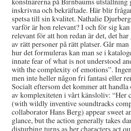
konstnärerna på Birnbaums utställning g
inskrivna och bekräftade. Här blir fråg
spetsa till sin kvalitet. Nathalie Djurbe
varför är hon relevant? I och för sig kan
relevant för att hon redan är det, det ha
av rätt personer på rätt platser. Går man 
hur det formuleras kan man se i katalog
innate fear of what is not understood a
with the complexity of emotions”. Ingen
men inte heller någon fri fantasi eller re
Socialt eftersom det kommer att handl
av komplexiteten i vårt känsloliv: “Her 
(with wildly inventive soundtracks com
collaborator Hans Berg) appear sweet and 
glance, but the action generally takes da
disturbing turns as her characters act o