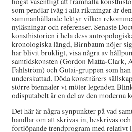
högst väsentligt att framhålla konsthist
som pendlar iväg i alla riktningar är den
sammanhållande lektyr vilken rekommend
nyläsningar och referenser. Senaste Do
konsthistorien i hela dess antropologis
kronologiska längd, Birnbaum nöjer sig
har blivit brukligt, visa några av hållpu
samtidskonsten (Gordon Matta-Clark, 
Fahlström) och Gutai-gruppen som han
underskattad. Döda konstnärers sällskap
större biennaler vi möter legenden Bli
odisputabelt är en del av den moderna k
Det här är några synpunkter på vad samt
handlar om att skrivas in, beskrivas och 
fortlöpande trendprogram med relativt