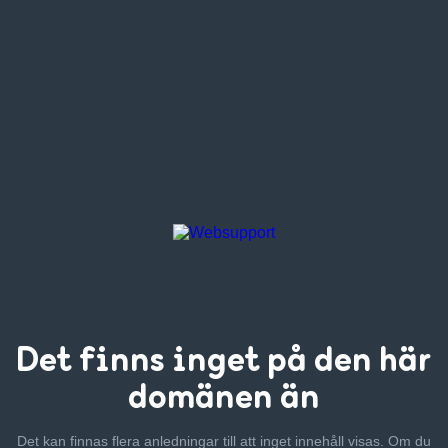
Det finns inget
på den här
domänen än
Det kan finnas flera anledningar till att inget innehåll visas. Om
du