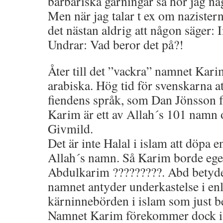
barbariska gärningar så hör jag någ
Men när jag talar t ex om nazister
det nästan aldrig att någon säger: I
Undrar: Vad beror det på?!
Åter till det ”vackra” namnet Karim
arabiska. Hög tid för svenskarna at
fiendens språk, som Dan Jönsson f
Karim är ett av Allah´s 101 namn 
Givmild.
Det är inte Halal i islam att döpa e
Allah´s namn. Så Karim borde ege
Abdulkarim ?????????. Abd betyde
namnet antyder underkastelse i en
kärninnebörden i islam som just b
Namnet Karim förekommer dock i 