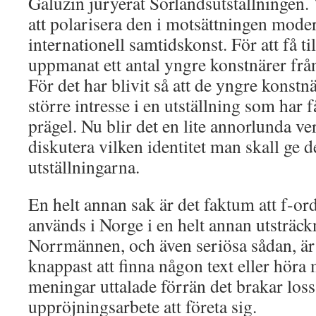
Galuzin juryerat Sörlandsutställningen. 
att polarisera den i motsättningen mod
internationell samtidskonst. För att få ti
uppmanat ett antal yngre konstnärer från
För det har blivit så att de yngre konstn
större intresse i en utställning som har f
prägel. Nu blir det en lite annorlunda v
diskutera vilken identitet man skall ge d
utställningarna.
En helt annan sak är det faktum att f-ord
används i Norge i en helt annan utsträck
Norrmännen, och även seriösa sådan, är 
knappast att finna någon text eller höra 
meningar uttalade förrän det brakar loss.
uppröjningsarbete att företa sig.