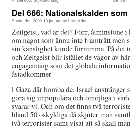
Del 666: Nationalskalden som 
Postat den
2009 10 januari
av
Lars Vilks
Zeitgeist, vad är det? Förr, åtminstone i
om något som ännu inte framträtt men
sin känslighet kunde förnimma. På det t
och Zeitgeist blir istället de vågor av h
engagemang som det globala informatio
åstadkommer.
I Gaza där bomba de. Israel anstränger s
göra sig impopulära och omöjliga i värl
svarar vi. Och om det finns två terrori
bland 50 oskyldiga då skjuter man samtl
två terrorister samt visat att så skall man