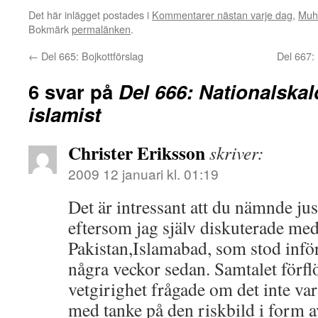
Det här inlägget postades i
Kommentarer nästan varje dag
,
Muh
Bokmärk
permalänken
.
←
Del 665: Bojkottförslag
Del 667:
6 svar på
Del 666: Nationalska
islamist
Christer Eriksson
skriver:
2009 12 januari kl. 01:19
Det är intressant att du nämnde 
eftersom jag själv diskuterade me
Pakistan,Islamabad, som stod inför
några veckor sedan. Samtalet förflöt
vetgirighet frågade om det inte var 
med tanke på den riskbild i form