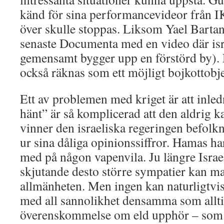
känd för sina performancevideor från I
över skulle stoppas. Liksom Yael Barta
senaste Documenta med en video där isra
gemensamt bygger upp en förstörd by). D
också räknas som ett möjligt bojkottobje
Ett av problemen med kriget är att inle
hänt” är så komplicerad att den aldrig k
vinner den israeliska regeringen befolkn
ur sina dåliga opinionssiffror. Hamas ha
med på någon vapenvila. Ju längre Israe
skjutande desto större sympatier kan m
allmänheten. Men ingen kan naturligtvis
med all sannolikhet densamma som allt
överenskommelse om eld upphör – som