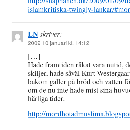
http://snaphanen.dk/2009/01/09/ti
islamkritiska-twingly-lankar/#mo
LN
skriver:
2009 10 januari kl. 14:12
[…]
Hade framtiden råkat vara nutid, d
skiljer, hade såväl Kurt Westergaar
bakom galler på bröd och vatten för
om de nu inte hade mist sina huvud
härliga tider.
http://mordhotadmuslima.blogspo