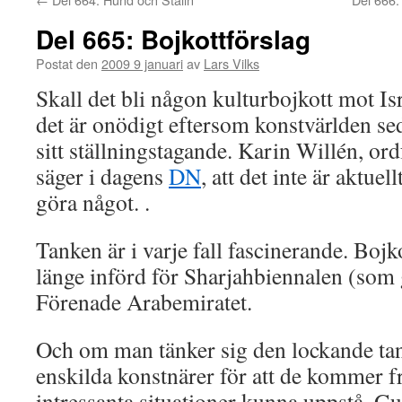
Del 665: Bojkottförslag
Postat den
2009 9 januari
av
Lars Vilks
Skall det bli någon kulturbojkott mot Is
det är onödigt eftersom konstvärlden se
sitt ställningstagande. Karin Willén, o
säger i dagens
DN
, att det inte är aktuel
göra något. .
Tanken är i varje fall fascinerande. Bojk
länge införd för Sharjahbiennalen (som g
Förenade Arabemiratet.
Och om man tänker sig den lockande tan
enskilda konstnärer för att de kommer fr
intressanta situationer kunna uppstå. 