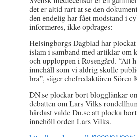
Svensk mediecensur er en gammel
det er altid rart at se den dokument
den endelig har fået modstand i cy
informeres, ikke opdrages:
Helsingborgs Dagblad har plockat 
islam i samband med artiklar om ko
och upploppen i Rosengård. “Att ha
innehåll som vi aldrig skulle publi
bra”, säger chefredaktören Sören 
DN.se plockar bort blogglänkar om
debatten om Lars Vilks rondellhu
hårdast valde Dn.se att plocka bo
innehöll orden Lars Vilks.