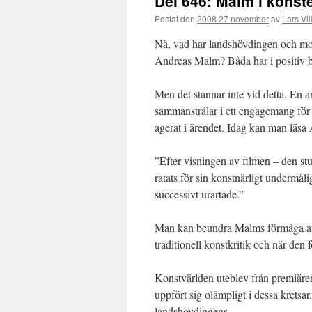
Del 646: Malm i konst
Postat den
2008 27 november
av
Lars Vil
Nå, vad har landshövdingen och mo
Andreas Malm? Båda har i positiv bem
Men det stannar inte vid detta. En 
sammanstrålar i ett engagemang för
agerat i ärendet. Idag kan man läs
”Efter visningen av filmen – den st
ratats för sin konstnärligt undermåli
successivt urartade.”
Man kan beundra Malms förmåga att 
traditionell konstkritik och när den 
Konstvärlden uteblev från premiär
uppfört sig olämpligt i dessa kretsar
landshövdingens.