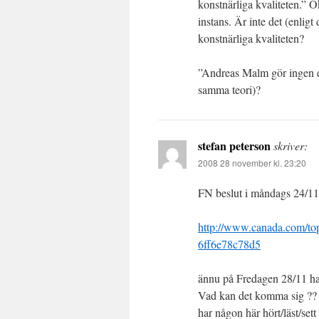
konstnärliga kvaliteten.” 
instans. Är inte det (enligt 
konstnärliga kvaliteten?
”Andreas Malm gör ingen e
samma teori)?
stefan peterson
skriver:
2008 28 november kl. 23:20
FN beslut i måndags 24/1
http://www.canada.com/to
6ff6e78c78d5
ännu på Fredagen 28/11 har 
Vad kan det komma sig ?? in
har någon här hört/läst/set