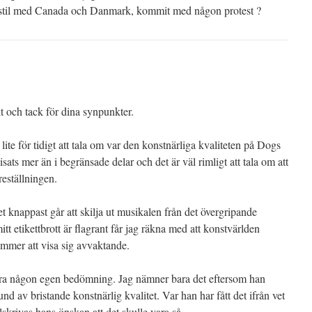
 stil med Canada och Danmark, kommit med någon protest ?
t och tack för dina synpunkter.
 lite för tidigt att tala om var den konstnärliga kvaliteten på Dogs
sats mer än i begränsade delar och det är väl rimligt att tala om att
reställningen.
et knappast går att skilja ut musikalen från det övergripande
tt etikettbrott är flagrant får jag räkna med att konstvärlden
ommer att visa sig avvaktande.
ra någon egen bedömning. Jag nämner bara det eftersom han
und av bristande konstnärlig kvalitet. Var han har fått det ifrån vet
llskrivas hans önskan att det skulle vara så.