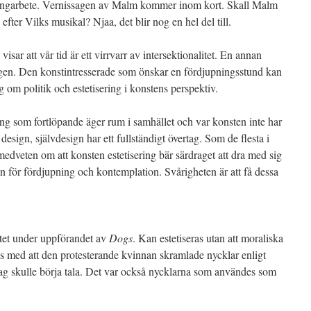
 kringarbete. Vernissagen av Malm kommer inom kort. Skall Malm
efter Vilks musikal? Njaa, det blir nog en hel del till.
r att vår tid är ett virrvarr av intersektionalitet. En annan
ringen. Den konstintresserade som önskar en fördjupningsstund kan
 om politik och estetisering i konstens perspektiv.
ring som fortlöpande äger rum i samhället och var konsten inte har
 design, självdesign har ett fullständigt övertag. Som de flesta i
edveten om att konsten estetisering bär särdraget att dra med sig
n för fördjupning och kontemplation. Svårigheten är att få dessa
ltet under uppförandet av
Dogs
. Kan estetiseras utan att moraliska
s med att den protesterande kvinnan skramlade nycklar enligt
ag skulle börja tala. Det var också nycklarna som användes som