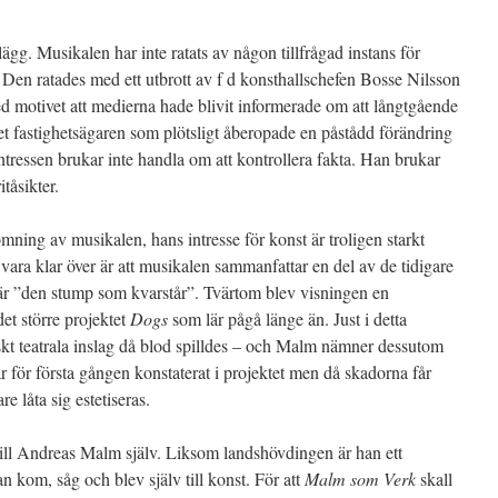
ägg. Musikalen har inte ratats av någon tillfrågad instans för
n. Den ratades med ett utbrott av f d konsthallschefen Bosse Nilsson
motivet att medierna hade blivit informerade om att långtgående
et fastighetsägaren som plötsligt åberopade en påstådd förändring
tressen brukar inte handla om att kontrollera fakta. Han brukar
itåsikter.
ing av musikalen, hans intresse för konst är troligen starkt
 vara klar över är att musikalen sammanfattar en del av de tidigare
är ”den stump som kvarstår”. Tvärtom blev visningen en
det större projektet
Dogs
som lär pågå länge än. Just i detta
t teatrala inslag då blod spilldes – och Malm nämner dessutom
är för första gången konstaterat i projektet men då skadorna får
 låta sig estetiseras.
s till Andreas Malm själv. Liksom landshövdingen är han ett
n kom, såg och blev själv till konst. För att
Malm som Verk
skall