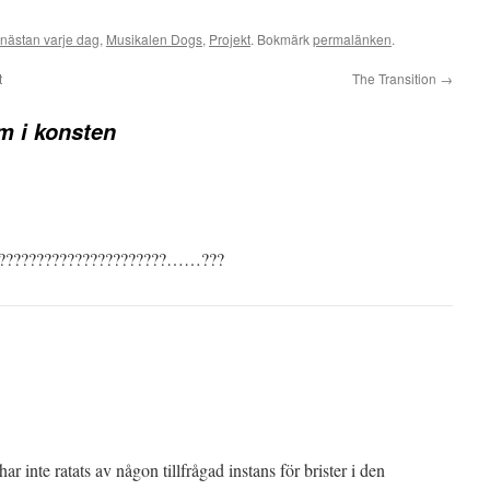
nästan varje dag
,
Musikalen Dogs
,
Projekt
. Bokmärk
permalänken
.
t
The Transition
→
m i konsten
???????????????????????……???
ar inte ratats av någon tillfrågad instans för brister i den