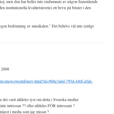
Okej, men den har heller inte omfamnats av någon framstående
den institutionella kvalitetsteorin) ett bevis på brister i den
gen bedömning av musikalen.” Det behövs väl inte (enligt
1 2008
pics/news/world/story.html?id=9b8e3a6d-795d-440f-a5de-
det varit alldeles tyst om detta i Svenska medier.
te intressan ?? eller alldeles FÖR intressant ?
t något i media som jag missat ?