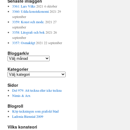
Senaste inläggen
3361: Lars Vilks
2021 4 oktober
3360: Udda konstekonomi
2021 29
september
3359: Konst och mode.
2021 27
september
3358: Litografi och bok
2021 26
september
3357: Osmakligt
2021 22 september
Bloggarkiv
B
l
Kategorier
o
g
K
g
a
a
Sidor
t
r
e
Del 979: Att teckna eller icke teckna
k
g
Nimis & Arx
i
o
v
Blogroll
r
i
Köp teckningen som grafiskt blad
e
Ladonia Biennial 2009
r
Vilks konsteori