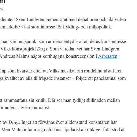
en
ks
deraten Sven Lindgren gemensamt med debattören och aktivisten
ärkelse visat stort intresse för flykting- och miljöpolitik.
annan samlingspunkt som är mera entydig är att deras konstintresse
 Vilks konstprojekt
Dogs
. Som vi redan vet har Sven Lindgren
a Andreas Malms något korthuggna konstrecension i
Arbetaren
:
ump som kvarstår efter att Vilks musikal om rondellhundsaffären
ga kvalitet av alla tillfrågade instanser – följde ett panelsamtal som
sammanfatta sin kritik. Där ser man tydligt skillnaden mellan
formuleras av en journalist.
en av
Dogs
. Inget att förvånas över alldenstund konstnären har
. Men Malm infann sig och hans lapidariska kritik ger fullt stöd åt