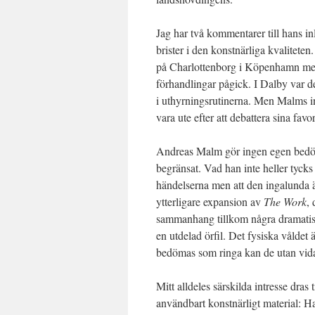
Jag har två kommentarer till hans inl
brister i den konstnärliga kvalitete
på Charlottenborg i Köpenhamn med 
förhandlingar pågick. I Dalby var d
i uthyrningsrutinerna. Men Malms in
vara ute efter att debattera sina favor
Andreas Malm gör ingen egen bedömn
begränsat. Vad han inte heller tycks
händelserna men att den ingalunda 
ytterligare expansion av
The Work
, 
sammanhang tillkom några dramatisk
en utdelad örfil. Det fysiska våldet 
bedömas som ringa kan de utan vidare
Mitt alldeles särskilda intresse dra
användbart konstnärligt material: Ha