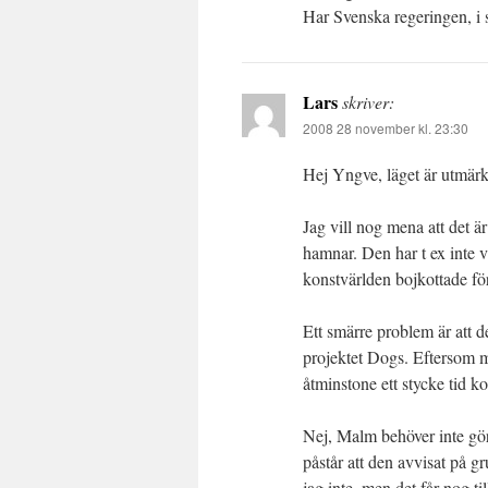
Har Svenska regeringen, i
Lars
skriver:
2008 28 november kl. 23:30
Hej Yngve, läget är utmärk
Jag vill nog mena att det är
hamnar. Den har t ex inte vi
konstvärlden bojkottade fö
Ett smärre problem är att d
projektet Dogs. Eftersom mi
åtminstone ett stycke tid k
Nej, Malm behöver inte gö
påstår att den avvisat på gr
jag inte, men det får nog ti