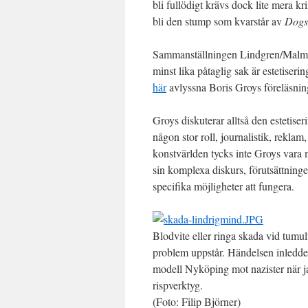
bli fullödigt krävs dock lite mera
bli den stump som kvarstår av
Dogs
Sammanställningen Lindgren/Malm visa
minst lika påtaglig sak är estetise
här
avlyssna Boris Groys föreläsning
Groys diskuterar alltså den estetise
någon stor roll, journalistik, reklam,
konstvärlden tycks inte Groys vara m
sin komplexa diskurs, förutsättninge
specifika möjligheter att fungera.
Blodvite eller ringa skada vid tumu
problem uppstår. Händelsen inledde
modell Nyköping mot nazister när j
rispverktyg.
(Foto: Filip Björner)