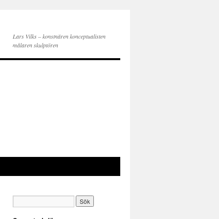
Lars Vilks – konstnären konceptualisten
målaren skulptören