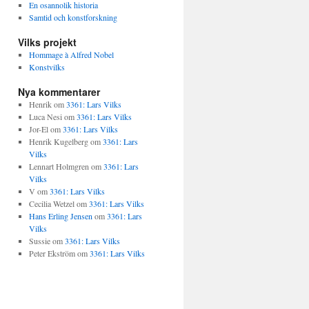
En osannolik historia
Samtid och konstforskning
Vilks projekt
Hommage à Alfred Nobel
Konstvilks
Nya kommentarer
Henrik
om
3361: Lars Vilks
Luca Nesi
om
3361: Lars Vilks
Jor-El
om
3361: Lars Vilks
Henrik Kugelberg
om
3361: Lars
Vilks
Lennart Holmgren
om
3361: Lars
Vilks
V
om
3361: Lars Vilks
Cecilia Wetzel
om
3361: Lars Vilks
Hans Erling Jensen
om
3361: Lars
Vilks
Sussie
om
3361: Lars Vilks
Peter Ekström
om
3361: Lars Vilks