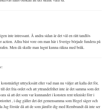
igen inte intressant. Å andra sidan är det väl en rätt tandlös
r action. Allra bäst vore om man här i Sverige började fundera på
agrafen. Men då skulle man lugnt kunna räkna med bråk.
r:
konstnärligt uttryckssätt eller vad man nu väljer att kalla det för,
till det fria ordet och att yttrandefrihet inte är det samma som det
vara så att det som var kunnandet i konsten rent tekniskt förr i
prioritet , i dag gäller det det gemensamma som Hegel säger och
la Jag förstår då att de som jämför dig med Rembrandt då inte ser