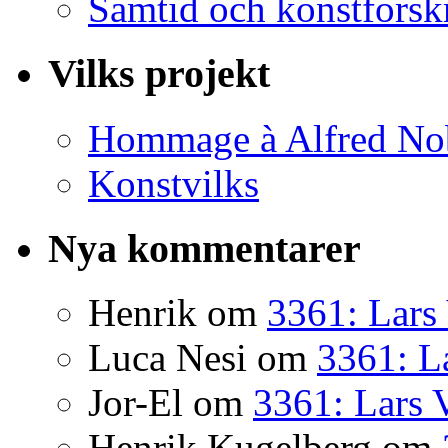
Samtid och konstforsk
Vilks projekt
Hommage à Alfred No
Konstvilks
Nya kommentarer
Henrik
om
3361: Lars 
Luca Nesi
om
3361: La
Jor-El
om
3361: Lars 
Henrik Kugelberg
om