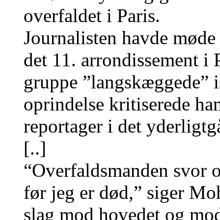
overfaldet i Paris.
Journalisten havde møde 
det 11. arrondissement i 
gruppe ”langskæggede” is
oprindelse kritiserede ham
reportager i det yderligtg
[..]
“Overfaldsmanden svor ov
før jeg er død,” siger Mo
slag mod hovedet og mod