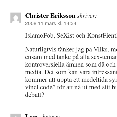
Christer Eriksson
skriver:
2008 11 mars kl. 14:34
IslamoFob, SeXist och KonstFientl
Naturligtvis tänker jag på Vilks, m
ensam med tanke på alla sex-tema
kontroversiella ämnen som då och 
media. Det som kan vara intressan
kommer att uppta ett medeltida sy
vinci code” för att nå ut med sitt 
debatt?
Lars
skriver: