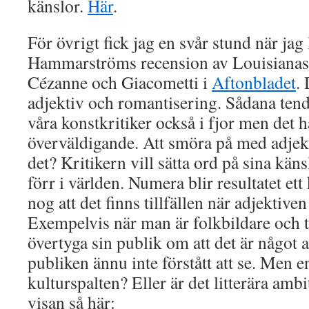
känslor.
Här
.
För övrigt fick jag en svår stund när jag
Hammarströms recension av Louisianas 
Cézanne och Giacometti i
Aftonbladet
.
adjektiv och romantisering. Sådana ten
våra konstkritiker också i fjor men det hä
överväldigande. Att smöra på med adjek
det? Kritikern vill sätta ord på sina kä
förr i världen. Numera blir resultatet ett 
nog att det finns tillfällen när adjektiven
Exempelvis när man är folkbildare och til
övertyga sin publik om att det är något 
publiken ännu inte förstått att se. Men en
kulturspalten? Eller är det litterära ambit
visan så här: