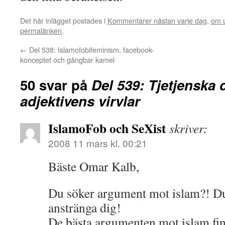
Det här inlägget postades i
Kommentarer nästan varje dag
,
om u
permalänken
.
←
Del 538: Islamofobifeminism, facebook-
konceptet och gångbar kamel
50 svar på
Del 539: Tjetjenska
adjektivens virvlar
IslamoFob och SeXist
skriver:
2008 11 mars kl. 00:21
Bäste Omar Kalb,
Du söker argument mot islam?! Du
anstränga dig!
De bästa argumenten mot islam finn