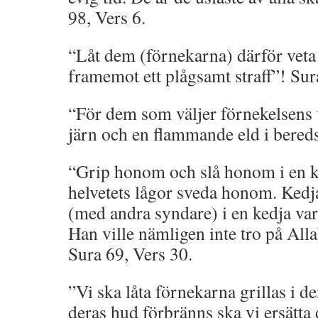
98, Vers 6.
“Låt dem (förnekarna) därför veta a
framemot ett plågsamt straff”! Sur
“För dem som väljer förnekelsens 
järn och en flammande eld i bered
“Grip honom och slå honom i en kr
helvetets lågor sveda honom. Kedj
(med andra syndare) i en kedja vars
Han ville nämligen inte tro på All
Sura 69, Vers 30.
”Vi ska låta förnekarna grillas i d
deras hud förbränns ska vi ersätta