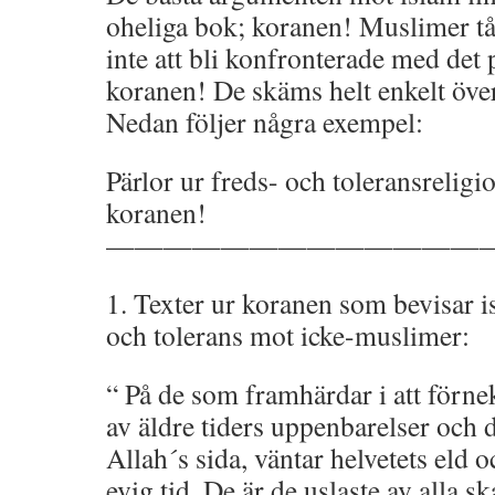
oheliga bok; koranen! Muslimer tål
inte att bli konfronterade med det
koranen! De skäms helt enkelt över
Nedan följer några exempel:
Pärlor ur freds- och toleransreligi
koranen!
—————————————
1. Texter ur koranen som bevisar 
och tolerans mot icke-muslimer:
“ På de som framhärdar i att förnek
av äldre tiders uppenbarelser och 
Allah´s sida, väntar helvetets eld oc
evig tid. De är de uslaste av alla s