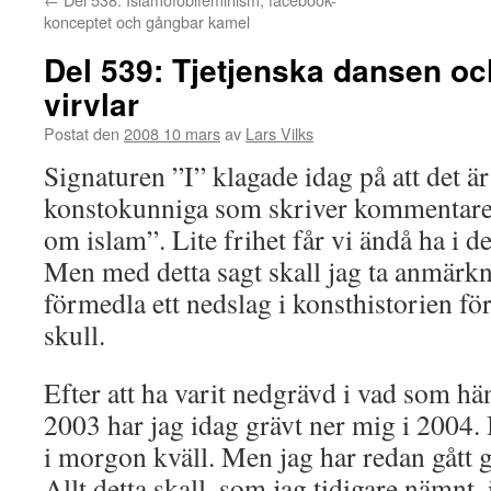
konceptet och gångbar kamel
Del 539: Tjetjenska dansen oc
virvlar
Postat den
2008 10 mars
av
Lars Vilks
Signaturen ”I” klagade idag på att det ä
konstokunniga som skriver kommentare
om islam”. Lite frihet får vi ändå ha i de
Men med detta sagt skall jag ta anmärk
förmedla ett nedslag i konsthistorien fö
skull.
Efter att ha varit nedgrävd i vad som hä
2003 har jag idag grävt ner mig i 2004
i morgon kväll. Men jag har redan gått
Allt detta skall, som jag tidigare nämnt,