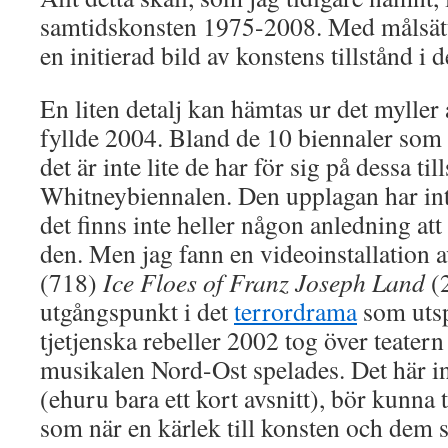
samtidskonsten 1975-2008. Med målsättn
en initierad bild av konstens tillstånd i 
En liten detalj kan hämtas ur det myller
fyllde 2004. Bland de 10 biennaler som 
det är inte lite de har för sig på dessa til
Whitneybiennalen. Den upplagan har inte 
det finns inte heller någon anledning at
den. Men jag fann en videoinstallation 
(718)
Ice Floes of Franz Joseph Land
(
utgångspunkt i det
terrordrama
som utsp
tjetjenska rebeller 2002 tog över teater
musikalen Nord-Ost spelades. Det här in
(ehuru bara ett kort avsnitt), bör kunna 
som när en kärlek till konsten och dem s