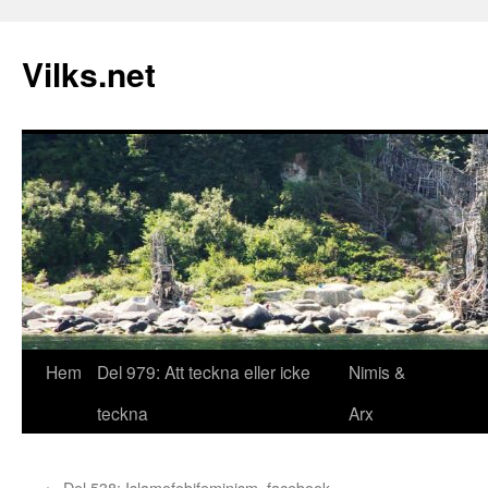
Vilks.net
Hem
Del 979: Att teckna eller icke
Nimis &
Hoppa
teckna
Arx
till
innehåll
←
Del 538: Islamofobifeminism, facebook-