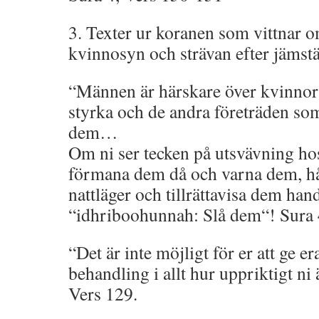
3. Texter ur koranen som vittnar o
kvinnosyn och strävan efter jämstä
“Männen är härskare över kvinnorn
styrka och de andra företräden som
dem…
Om ni ser tecken på utsvävning ho
förmana dem då och varna dem, hål
nattläger och tillrättavisa dem han
“idhriboohunnah: Slå dem“! Sura 
“Det är inte möjligt för er att ge er
behandling i allt hur uppriktigt ni
Vers 129.