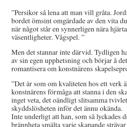
”Persikor så lena att man vill gråta. Jor
bordet ömsint omgärdade av den vita d
när något står en synnerligen nära hjärt
väsentligheter. Vågspel. ”
Men det stannar inte därvid. Tydligen ha
av sin egen upphetsning och börjar å d
romantisera om konstnärens skapelsepr
”Det är som om kvaliteten hos ett verk 
konstnärens förmåga att stanna i den ska
inget veta, det oändligt slitsamma tvivlet
skyddslösheten inför det ännu okända.
Inte underligt att han, som så lyckades d
brännheta smälta varje skapande strävar 