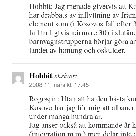
Hobbit: Jag menade givetvis att 
har drabbats av inflyttning av frä
element som (i Kosovos fall efter 
fall troligtvis närmare 30) i slutänd
barnvagnstrupperna börjar göra an
landet av honung och oskulder.
Hobbit
skriver:
2008 11 mars kl. 17:45
Rogosjin: Utan att ha den bästa k
Kosovo har jag för mig att albaner 
under många hundra år.
Jag anser också att kommande år k
(integration m.m.) men delar inte d