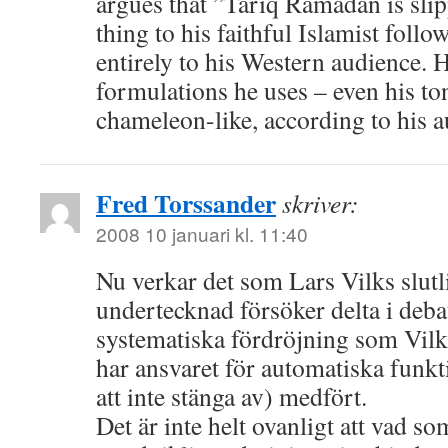
argues that ”Tariq Ramadan is slip
thing to his faithful Islamist foll
entirely to his Western audience. H
formulations he uses – even his ton
chameleon-like, according to his a
Fred Torssander
skriver:
2008 10 januari kl. 11:40
Nu verkar det som Lars Vilks slutli
undertecknad försöker delta i deba
systematiska fördröjning som Vilks
har ansvaret för automatiska funkt
att inte stänga av) medfört.
Det är inte helt ovanligt att vad s