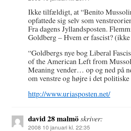
Ikke tilfældigt, at “Benito Mussolin
opfattede sig selv som venstreorien
Fra dagens Jyllandsposten. Flem
Goldberg – Hvem er fascist? (ikke 
“Goldbergs nye bog Liberal Fasci
of the American Left from Mussolin
Meaning vender… op og ned på ned
om venstre og højre i det politisk
http://www.uriasposten.net/
david 28 malmö
skriver:
2008 10 januari kl. 22:35