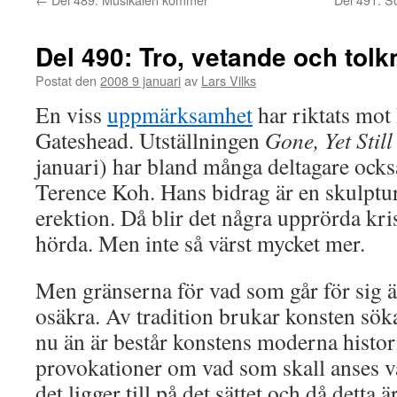
Del 490: Tro, vetande och tolk
Postat den
2008 9 januari
av
Lars Vilks
En viss
uppmärksamhet
har riktats mot 
Gateshead. Utställningen
Gone, Yet Stil
januari) har bland många deltagare ocks
Terence Koh. Hans bidrag är en skulptu
erektion. Då blir det några upprörda kri
hörda. Men inte så värst mycket mer.
Men gränserna för vad som går för sig 
osäkra. Av tradition brukar konsten söka 
nu än är består konstens moderna histor
provokationer om vad som skall anses v
det ligger till på det sättet och då detta 