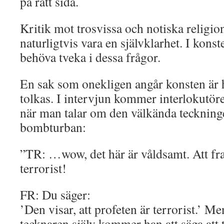
på rätt sida.
Kritik mot trosvissa och notiska religio
naturligtvis vara en självklarhet. I konst
behöva tveka i dessa frågor.
En sak som onekligen angår konsten är h
tolkas. I intervjun kommer interlokutör
när man talar om den välkända tecknin
bombturban:
”TR: …wow, det här är våldsamt. Att fr
terrorist!
FR: Du säger:
’Den visar, att profeten är terrorist.’ M
tecknaren själv kommer han att säga att 