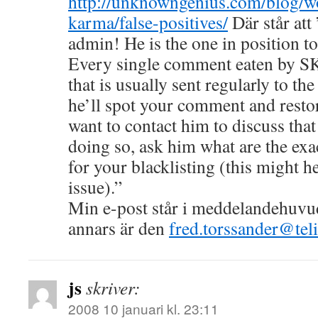
http://unknowngenius.com/blog/w
karma/false-positives/
Där står att
admin! He is the one in position t
Every single comment eaten by SK, 
that is usually sent regularly to t
he’ll spot your comment and resto
want to contact him to discuss tha
doing so, ask him what are the exa
for your blacklisting (this might h
issue).”
Min e-post står i meddelandehuvud
annars är den
fred.torssander@tel
js
skriver:
2008 10 januari kl. 23:11