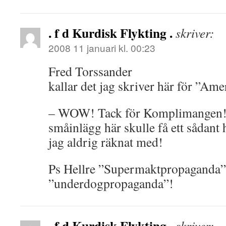
. f d Kurdisk Flykting .
skriver:
2008 11 januari kl. 00:23
Fred Torssander
kallar det jag skriver här för ”A
– WOW! Tack för Komplimangen! 
småinlägg här skulle få ett sådant
jag aldrig räknat med!
Ps Hellre ”Supermaktpropaganda”
”underdogpropaganda”!
. f d Kurdisk Flykting .
skriver: