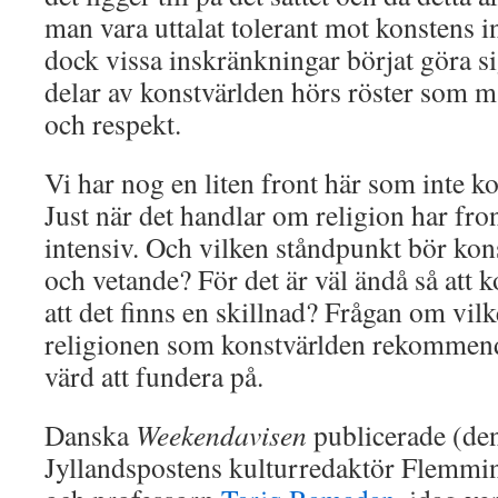
man vara uttalat tolerant mot konstens in
dock vissa inskränkningar börjat göra s
delar av konstvärlden hörs röster som ma
och respekt.
Vi har nog en liten front här som inte ko
Just när det handlar om religion har fron
intensiv. Och vilken ståndpunkt bör kons
och vetande? För det är väl ändå så att k
att det finns en skillnad? Frågan om vilke
religionen som konstvärlden rekommend
värd att fundera på.
Danska
Weekendavisen
publicerade (den
Jyllandspostens kulturredaktör Flemmi