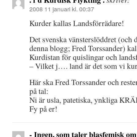
2008 11 januari kl. 00:37
Kurder kallas Landsförrädare!
Det svenska vänsterslöddret (och d
denna blogg; Fred Torssander) kal
Kurdistan för quislingar och lands
– Vilket j…. land är det som vi ku
Här ska Fred Torssander och resten
på tal:
Ni är usla, patetiska, ynkliga KR
Fy på er!
- Ingen, som taler blasfemisk om p