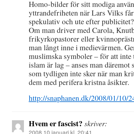
Homo-bilder för sitt modiga anvä
yttrandefriheten när Lars Vilks får
spekulativ och ute efter publicitet?
Om man driver med Carola, Knutb
frikyrkopastorer eller kvinnoprä
man långt inne i medievärmen. Ge
muslimska symboler – för att inte 
islam är lag – anses man däremot s
som tydligen inte sker när man krit
dem med perifera kristna åsikter.
http://snaphanen.dk/2008/01/10/
Hvem er fascist?
skriver:
2008 10 januari kl. 20:41