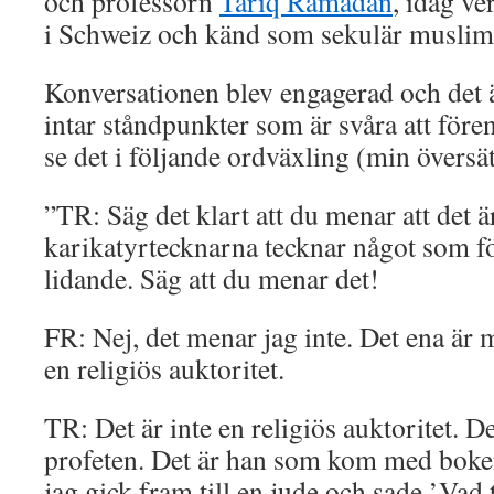
och professorn
Tariq Ramadan
, idag v
i Schweiz och känd som sekulär muslim
Konversationen blev engagerad och det är
intar ståndpunkter som är svåra att före
se det i följande ordväxling (min översä
”TR: Säg det klart att du menar att det är
karikatyrtecknarna tecknar något som fö
lidande. Säg att du menar det!
FR: Nej, det menar jag inte. Det ena är 
en religiös auktoritet.
TR: Det är inte en religiös auktoritet. D
profeten. Det är han som kom med boken
jag gick fram till en jude och sade ’Vad