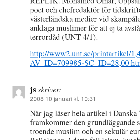
REPLIK. Mohamed Omar, Uppsal
poet och chefredaktör för tidskrift
västerländska medier vid skampålen
anklaga muslimer för att ej ta avst
terrordåd (UNT 4/1).
http://www2.unt.se/printartikel/
AV_ID=709985-SC_ID=28,00.ht
js
skriver:
2008 10 januari kl. 10:31
När jag läser hela artikel i Dansk
framkommer den grundläggande sk
troende muslim och en sekulär eu