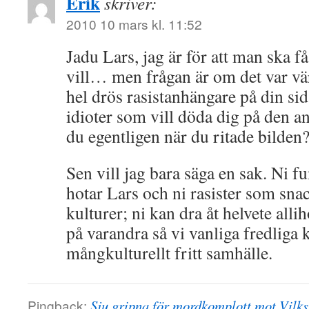
Erik
skriver:
2010 10 mars kl. 11:52
Jadu Lars, jag är för att man ska f
vill… men frågan är om det var vär
hel drös rasistanhängare på din si
idioter som vill döda dig på den a
du egentligen när du ritade bilden?
Sen vill jag bara säga en sak. Ni 
hotar Lars och ni rasister som sna
kulturer; ni kan dra åt helvete all
på varandra så vi vanliga fredliga ka
mångkulturellt fritt samhälle.
Pingback:
Sju gripna för mordkomplott mot Vilks