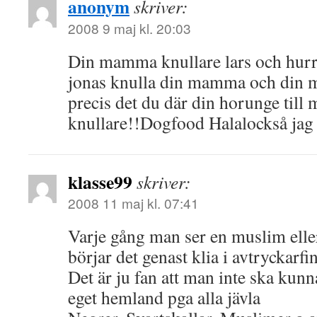
anonym
skriver:
2008 9 maj kl. 20:03
Din mamma knullare lars och hurru
jonas knulla din mamma och din 
precis det du där din horunge til
knullare!!Dogfood Halalockså jag 
klasse99
skriver:
2008 11 maj kl. 07:41
Varje gång man ser en muslim elle
börjar det genast klia i avtryckarfi
Det är ju fan att man inte ska kunna
eget hemland pga alla jävla