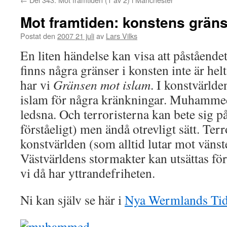
Mot framtiden: konstens grän
Postat den
2007 21 juli
av
Lars Vilks
En liten händelse kan visa att påståendet
finns några gränser i konsten inte är he
har vi
Gränsen mot islam
. I konstvärlde
islam för några kränkningar. Muhamme
ledsna. Och terroristerna kan bete sig på
förståeligt) men ändå otrevligt sätt. Terr
konstvärlden (som alltid lutar mot vänst
Västvärldens stormakter kan utsättas fö
vi då har yttrandefriheten.
Ni kan själv se här i
Nya Wermlands Tid