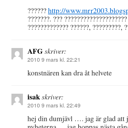
??????
http://www.mrr2003.blogs
???????. ??? ????????????????????
????????????? ??????, ?????????, ?
AFG
skriver:
2010 9 mars kl. 22:21
konstnären kan dra åt helvete
isak
skriver:
2010 9 mars kl. 22:49
hej din dumjävl …. jag är glad att 
nyheterna ….jag hoppas nästa gång