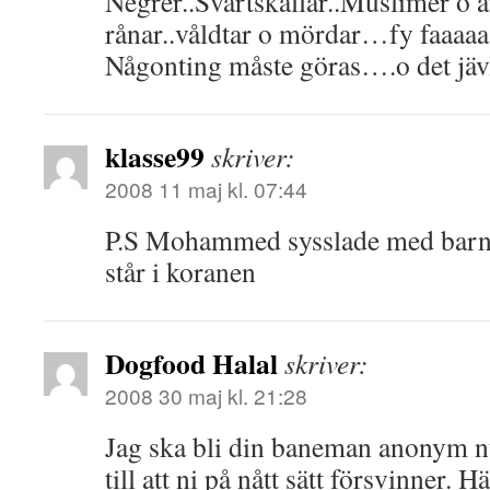
Negrer..Svartskallar..Muslimer o
rånar..våldtar o mördar…fy faaaaa
Någonting måste göras….o det jävl
klasse99
skriver:
2008 11 maj kl. 07:44
P.S Mohammed sysslade med barnp
står i koranen
Dogfood Halal
skriver:
2008 30 maj kl. 21:28
Jag ska bli din baneman anonym n
till att ni på nått sätt försvinner. Hä