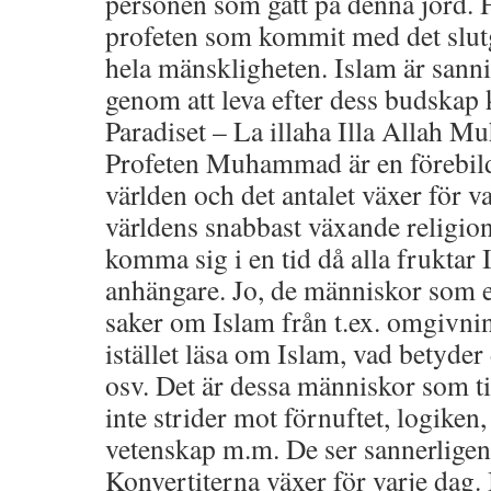
personen som gått på denna jord. H
profeten som kommit med det slutgi
hela mänskligheten. Islam är sann
genom att leva efter dess budskap
Paradiset – La illaha Illa Allah 
Profeten Muhammad är en förebild 
världen och det antalet växer för v
världens snabbast växande religio
komma sig i en tid då alla fruktar
anhängare. Jo, de människor som e
saker om Islam från t.ex. omgivnin
istället läsa om Islam, vad betyder
osv. Det är dessa människor som til
inte strider mot förnuftet, logiken
vetenskap m.m. De ser sannerligen
Konvertiterna växer för varje dag.