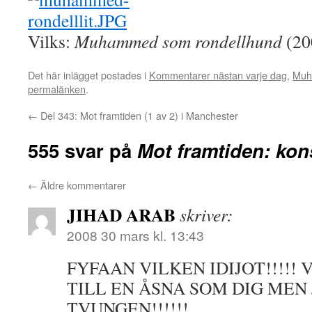
Vilks:
Muhammed som rondellhund
(20
Det här inlägget postades i
Kommentarer nästan varje dag
,
Muh
permalänken
.
←
Del 343: Mot framtiden (1 av 2) i Manchester
555 svar på
Mot framtiden: kon
←
Äldre kommentarer
JIHAD ARAB
skriver:
2008 30 mars kl. 13:43
FYFAAN VILKEN IDIJOT!!!!! 
TILL EN ÅSNA SOM DIG MEN
TVUNGEN!!!!!!