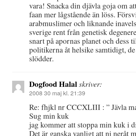
vara! Snacka din djävla goja om a
faan mer lågstående än löss. Försv
arabmuslimer och liknande inavelsf
sverige rent från genetisk degenere
snart på apornas planet och dess ti
politikerna åt helsike samtidigt, d
slödder.
Dogfood Halal
skriver:
2008 30 maj kl. 21:39
Re: fhjkl nr CCCXLIII : ” Jävla 
Sug min kuk
jag kommer att stoppa min kuk i di
Det är ganska vanligt att ni neråt m