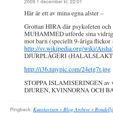
2009 1 december kl. 22:01
Här är ett av mina egna alster –
Grottan HIRA där psykofeten 
MUHAMMED utförde sina vidriga 
mot barn (speciellt 9-åriga flickor 
http://sv.wikipedia.org/wiki/Aisha
DJURPLÅGERI (HALALSLAKT –
http://i36.tinypic.com/24etg7t.jpg
STOPPA ISLAMISERINGEN av vår
DJUREN, KVINNORNA OCH B
Pingback:
Kunstavisen » Blog Archive » Rondellj