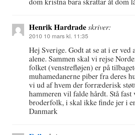
dom kristna bara skrattar åt dom 
Henrik Hardrade
skriver:
2010 10 mars kl. 11:35
Hej Sverige. Godt at se at i er ved 
alene. Sammen skal vi rejse Nord
folket (venstrefløjen) er på tilbage
muhamedanerne piber fra deres hul
vi ud af hvem der forræderisk stø
hammeren vil falde hårdt. Stå fast
broderfolk, i skal ikke finde jer i 
Danmark