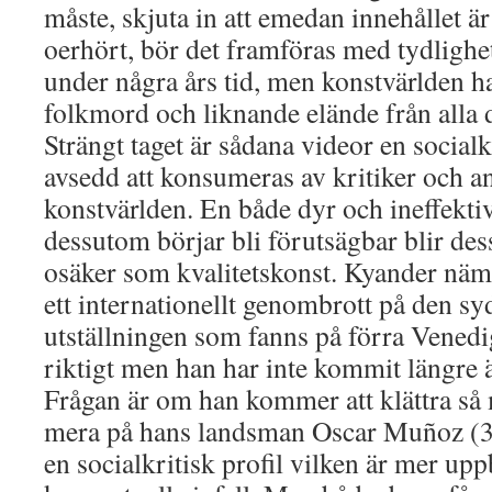
måste, skjuta in att emedan innehållet är
oerhört, bör det framföras med tydlighet
under några års tid, men konstvärlden ha
folkmord och liknande elände från alla d
Strängt taget är sådana videor en social
avsedd att konsumeras av kritiker och an
konstvärlden. En både dyr och ineffekti
dessutom börjar bli förutsägbar blir des
osäker som kvalitetskonst. Kyander nämn
ett internationellt genombrott på den s
utställningen som fanns på förra Venedi
riktigt men han har inte kommit längre än
Frågan är om han kommer att klättra så 
mera på hans landsman Oscar Muñoz (3
en socialkritisk profil vilken är mer u