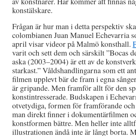
av konstnärer. Här kommer att finnas någ
konstälskare.
Frågan är hur man i detta perspektiv skall
colombianen Juan Manuel Echevarria so
april visar videor på Malmö konsthall.
varit och sett dem och särskilt ”Bocas 
aska (2003–2004) är ett av de konstver
starkast.” Våldshandlingarna som ett an
filmen upplevt bär de fram i egna sånger. 
är gripande. Men framför allt för den sp
konstintresserade. Budskapen i Echevarr
otvetydiga, formen för framförande och
man direkt finner i dokumentärfilmen o
konstformen bättre. Men heller inte allt
illustrationen ändå inte är långt borta.