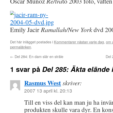
Oscar Muñoz
Re/tra
to 2003 foto, vatten
Emily Jacir
Ramallah/New York
dvd 20
Det här inlägget postades i
Kommentarer nästan varje dag
,
om u
permalänken
.
←
Del 284: En dam slår en stråle
Del 
1 svar på
Del 285: Äkta elände 
Rasmus West
skriver:
2007 13 april kl. 20:13
Till en viss del kan man ju ha inv
produkten skulle vara dyr. En kons