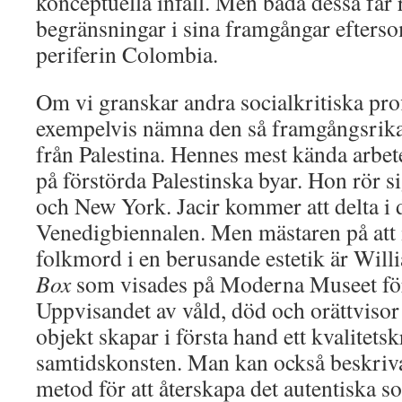
konceptuella infall. Men båda dessa får
begränsningar i sina framgångar efterso
periferin Colombia.
Om vi granskar andra socialkritiska pro
exempelvis nämna den så framgångsrika
från Palestina. Hennes mest kända arbet
på förstörda Palestinska byar. Hon rör 
och New York. Jacir kommer att delta 
Venedigbiennalen. Men mästaren på att 
folkmord i en berusande estetik är Will
Box
som visades på Moderna Museet för 
Uppvisandet av våld, död och orättvisor
objekt skapar i första hand ett kvalitetsk
samtidskonsten. Man kan också beskriva
metod för att återskapa det autentiska so