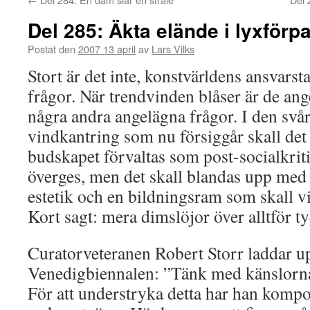
Del 285: Äkta elände i lyxförp
Postat den
2007 13 april
av
Lars Vilks
Stort är det inte, konstvärldens ansvars
frågor. När trendvinden blåser är de an
några andra angelägna frågor. I den sv
vindkantring som nu försiggår skall det 
budskapet förvaltas som post-socialkritis
överges, men det skall blandas upp med 
estetik och en bildningsram som skall v
Kort sagt: mera dimslöjor över alltför t
Curatorveteranen Robert Storr laddar 
Venedigbiennalen: ”Tänk med känslorna
För att understryka detta har han komp