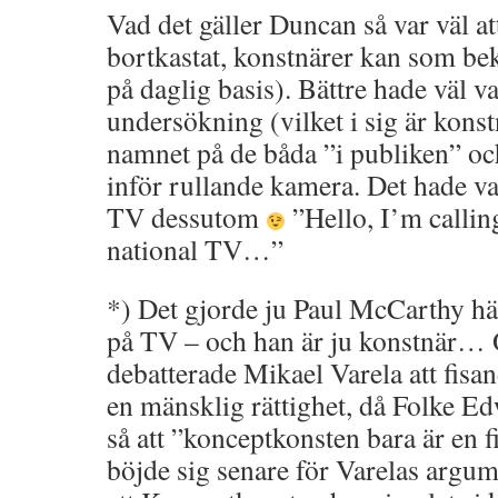
Vad det gäller Duncan så var väl a
bortkastat, konstnärer kan som bek
på daglig basis). Bättre hade väl va
undersökning (vilket i sig är kons
namnet på de båda ”i publiken” oc
inför rullande kamera. Det hade var
TV dessutom
”Hello, I’m callin
national TV…”
*) Det gjorde ju Paul McCarthy hä
på TV – och han är ju konstnär… 
debatterade Mikael Varela att fisan
en mänsklig rättighet, då Folke Ed
så att ”konceptkonsten bara är en f
böjde sig senare för Varelas argu