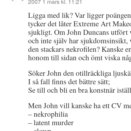
2007 1 mars kl. 11:21
Ligga med lik? Var ligger poängen
tycker det låter Extreme Art Make
sjukligt. Om John Duncans utfört 
och inte själv har sjukdomsinsikt, 
den stackars nekrofilen? Kanske e
honom till sidan och ömt viska nå
Söker John den otillräckliga ljusk
I så fall finns det bättre sätt;
Se till och bli en bra konstnär iställ
Men John vill kanske ha ett CV m
– nekrophilia
– latent murder
– clown