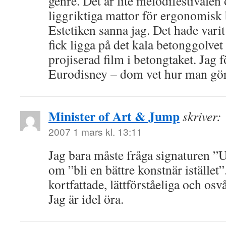
genre. Det är lite melodifestivalen
liggriktiga mattor för ergonomisk
Estetiken sanna jag. Det hade vari
fick ligga på det kala betonggolve
projiserad film i betongtaket. Jag fö
Eurodisney – dom vet hur man g
Minister of Art & Jump
skriver:
2007 1 mars kl. 13:11
Jag bara måste fråga signaturen ”U
om ”bli en bättre konstnär istället”
kortfattade, lättförståeliga och osv
Jag är idel öra.