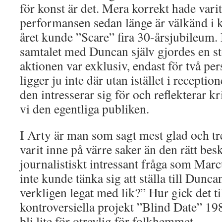
för konst är det. Mera korrekt hade varit 
performansen sedan länge är välkänd i 
året kunde ”Scare” fira 30-årsjubileum. 
samtalet med Duncan själv gjordes en st
aktionen var exklusiv, endast för två p
ligger ju inte där utan istället i receptio
den intresserar sig för och reflekterar k
vi den egentliga publiken.
I Arty är man som sagt mest glad och tr
varit inne på värre saker än den rätt bes
journalistiskt intressant fråga som Mar
inte kunde tänka sig att ställa till Dunc
verkligen legat med lik?” Hur gick det ti
kontroversiella projekt ”Blind Date” 19
bli lite för otrevlig för folkhemmet.