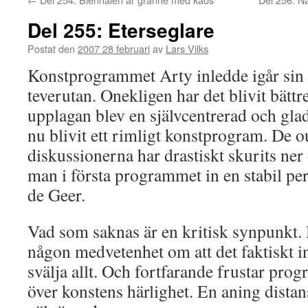
Del 255: Eterseglare
Postat den
2007 28 februari
av
Lars Vilks
Konstprogrammet Arty inledde igår sin
teverutan. Onekligen har det blivit bätt
upplagan blev en självcentrerad och gla
nu blivit ett rimligt konstprogram. De o
diskussionerna har drastiskt skurits ner
man i första programmet in en stabil pe
de Geer.
Vad som saknas är en kritisk synpunkt. D
någon medvetenhet om att det faktiskt in
svälja allt. Och fortfarande frustar pr
över konstens härlighet. En aning distan