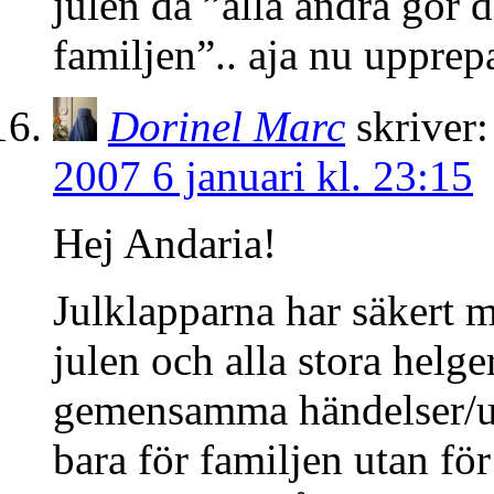
julen då ”alla andra gör d
familjen”.. aja nu upprepa
Dorinel Marc
skriver:
2007 6 januari kl. 23:15
Hej Andaria!
Julklapparna har säkert m
julen och alla stora helge
gemensamma händelser/up
bara för familjen utan fö