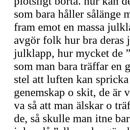
plötsligt borta. hur kan d
som bara håller sålänge m
fram emot en massa julkla
avgör folk hur bra deras j
julklapp, hur mycket de ”
som man bara träffar en 
stel att luften kan spric
genemskap o skit, de är v
va så att man älskar o tr
de, så skulle man itne ba