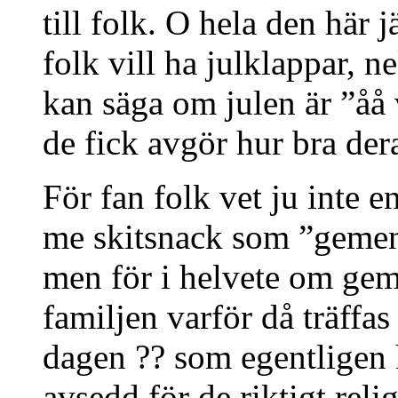
till folk. O hela den här 
folk vill ha julklappar, ne
kan säga om julen är ”åå 
de fick avgör hur bra dera
För fan folk vet ju inte e
me skitsnack som ”gemen
men för i helvete om gem
familjen varför då träffa
dagen ?? som egentligen 
avsedd för de riktigt reli