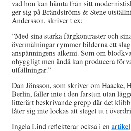
vad hon kan hämta från sitt modernistis
ger sig på Brändströms & Stene utställn
Andersson, skriver t ex:
”Med sina starka färgkontraster och sin
övermålningar rymmer bilderna ett sla
anspänningens alkemi. Som om blodkva
ohyggligt men ändå kan producera förva
utfällningar.”
Dan Jönsson, som skriver om Haacke, H
Berlin, faller inte i den farstun utan läg
litterärt beskrivande grepp där det klib
låter sig inte lockas att steget ut i överd
Ingela Lind reflekterar också i en
artikel