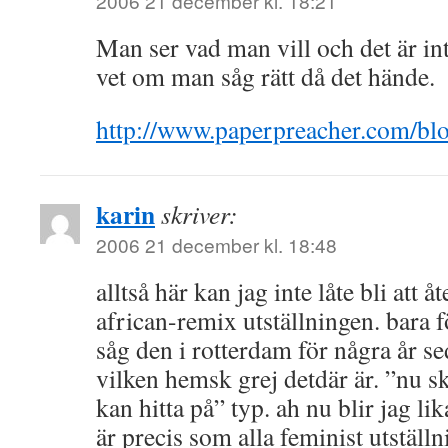
2006 21 december kl. 18:21
Man ser vad man vill och det är in
vet om man såg rätt då det hände.
http://www.paperpreacher.com/bl
karin
skriver:
2006 21 december kl. 18:48
alltså här kan jag inte låte bli att 
african-remix utställningen. bara 
såg den i rotterdam för några år 
vilken hemsk grej detdär är. ”nu s
kan hitta på” typ. ah nu blir jag l
är precis som alla feminist utställn