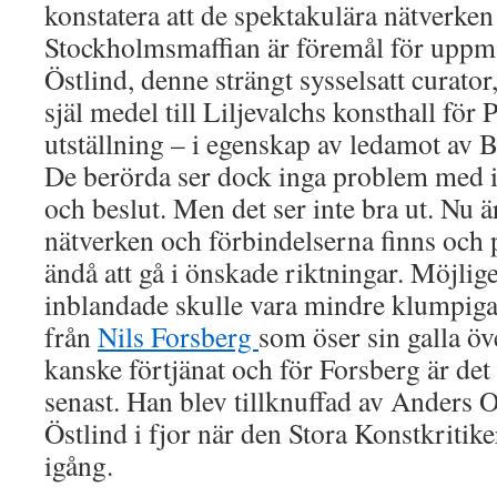
konstatera att de spektakulära nätverke
Stockholmsmaffian är föremål för uppm
Östlind, denne strängt sysselsatt curator,
själ medel till Liljevalchs konsthall för
utställning – i egenskap av ledamot av 
De berörda ser dock inga problem med i
och beslut. Men det ser inte bra ut. Nu är
nätverken och förbindelserna finns oc
ändå att gå i önskade riktningar. Möjli
inblandade skulle vara mindre klumpiga.
från
Nils Forsberg
som öser sin galla öv
kanske förtjänat och för Forsberg är det
senast. Han blev tillknuffad av Anders 
Östlind i fjor när den Stora Konstkritik
igång.