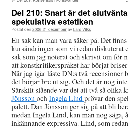
Del 210: Snart är det slutvänt
spekulativa estetiken
Postat den
2006 21 december
av
Lars Vilks
En sak kan man vara säker på. Det finns v
kursändringen som vi redan diskuterat e
sak som jag noterat och skrivit om för 
att konstkritikerspråket har börjat brise
När jag igår läste DN:s två recensioner 
det börjar bre ut sig. Och det är nog inte
Särskilt slående var det att två så olika 
Jönsson
och
Ingela Lind
prövar den spe
palett. Dan Jönsson ger sig på att bli ber
medan Ingela Lind, kan man nog säga, åte
inkännande expressiva. Lind, som redan 