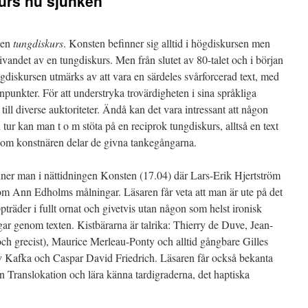
urs nu sjunken
gen
tungdiskurs
. Konsten befinner sig alltid i högdiskursen men
skrivandet av en tungdiskurs. Men från slutet av 80-talet och i början
ngdiskursen utmärks av att vara en särdeles svårforcerad text, med
punkter. För att understryka trovärdigheten i sina språkliga
ill diverse auktoriteter. Ändå kan det vara intressant att någon
tur kan man t o m stöta på en reciprok tungdiskurs, alltså en text
 som konstnären delar de givna tankegångarna.
inner man i nättidningen Konsten (17.04) där Lars-Erik Hjertström
om Ann Edholms målningar. Läsaren får veta att man är ute på det
träder i fullt ornat och givetvis utan någon som helst ironisk
gar genom texten. Kistbärarna är talrika: Thierry de Duve, Jean-
 och grecist), Maurice Merleau-Ponty och alltid gångbare Gilles
 Kafka och Caspar David Friedrich. Läsaren får också bekanta
n Translokation och lära känna tardigraderna, det haptiska
.