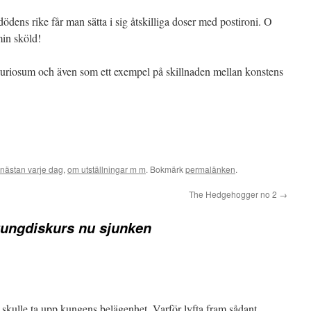
dödens rike får man sätta i sig åtskilliga doser med postironi. O
min sköld!
 kuriosum och även som ett exempel på skillnaden mellan konstens
nästan varje dag
,
om utställningar m m
. Bokmärk
permalänken
.
The Hedgehogger no 2
→
tungdiskurs nu sjunken
 skulle ta upp kungens belägenhet. Varför lyfta fram sådant