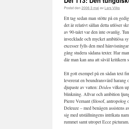
Del 113: Den tungdisk
Postat den
2006 3 maj
av
Lars Vilks
Ett tag sedan man stötte på en gedi
det är relativt sällan detta utlöser 
av 90-talet var den inte ovanlig. Tu
invecklade och mycket ambitiösa syn
excesser fylls den med hänvisningar t
gång studera sådana texter. Har man 
där man kan ana att såväl kritikern
Ett gott exempel på en sådan text f
levererat en beundransvärd harang 
djupaste av vatten:
Döden
vilken upp
blinkning. Allvar och ambition ljun
Pierre Vernant (filosof, antropolog
Deleuze – med benägen assistens av
sig med utställningens intrikata nam
rummet samt utropet Ecce picturam