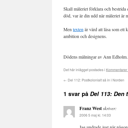
Skall måleriet förklara och bestrida 
död, var är din udd när måleriet är 
Men
texten
är värd att läsa som ett
ambition och designens.
Dödens målningar av Ann Edholm.
Det här inlägget postades i
Kommentarer 
←
Del 112: Postkolonialt så in i Norden
1 svar på
Del 113: Den 
Franz West
skriver:
2006 5 maj kl. 14:03
Jag undrade just när någon