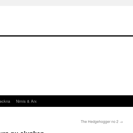
teckna
Nimis & Arx
The Hedgehogger no 2
→