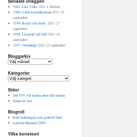
Senaste inläggen
3361: Lars Vilks
2021 4 oktober
3360: Udda konstekonomi
2021 29
september
3359: Konst och mode.
2021 27
september
3358: Litografi och bok
2021 26
september
3357: Osmakligt
2021 22 september
Bloggarkiv
B
l
Kategorier
o
g
K
g
a
a
Sidor
t
r
e
Del 979: Att teckna eller icke teckna
k
g
Nimis & Arx
i
o
v
Blogroll
r
i
Köp teckningen som grafiskt blad
e
Ladonia Biennial 2009
r
Vilks konsteori