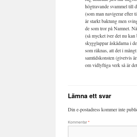
högtravande svammel till d
(som man navigerar efter til
är starkt baktung men svinga
de som tror på Namnet. När
(så mycket iver det nu kan b
skygglappar åskådarna i dett
som räknas, att det i mångt
samtidskonsten (givetvis är 
om vidlyftiga verk så är de
Lämna ett svar
Din e-postadress kommer inte publi
Kommentar
*