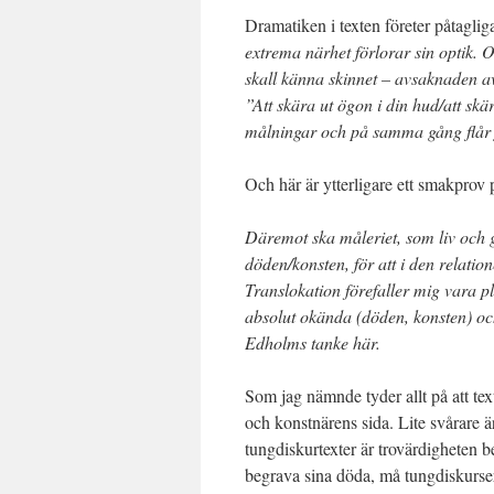
Dramatiken i texten företer påtaglig
extrema närhet förlorar sin optik. 
skall känna skinnet – avsaknaden av
”Att skära ut ögon i din hud/att s
målningar och på samma gång flår 
Och här är ytterligare ett smakprov
Däremot ska måleriet, som liv och g
döden/konsten, för att i den relation
Translokation förefaller mig vara pla
absolut okända (döden, konsten) oc
Edholms tanke här.
Som jag nämnde tyder allt på att te
och konstnärens sida. Lite svårare ä
tungdiskurtexter är trovärdigheten 
begrava sina döda, må tungdiskurser