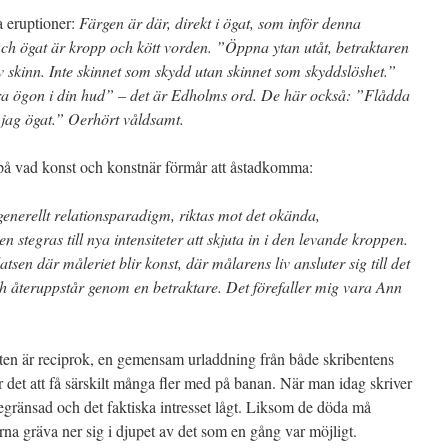
a eruptioner:
Färgen är där, direkt i ögat, som inför denna
Och ögat är kropp och kött vorden. ”Öppna ytan utåt, betraktaren
 skinn. Inte skinnet som skydd utan skinnet som skyddslöshet.”
kära ögon i din hud” – det är Edholms ord. De här också: ”Flådda
jag ögat.” Oerhört våldsamt.
 på vad konst och konstnär förmår att åstadkomma:
enerellt relationsparadigm, riktas mot det okända,
en stegras till nya intensiteter att skjuta in i den levande kroppen.
tsen där måleriet blir konst, där målarens liv ansluter sig till det
h återuppstår genom en betraktare. Det förefaller mig vara Ann
xten är reciprok, en gemensam urladdning från både skribentens
r det att få särskilt många fler med på banan. När man idag skriver
begränsad och det faktiska intresset lågt. Liksom de döda må
na gräva ner sig i djupet av det som en gång var möjligt.