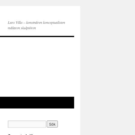
Lars Vilks – konstnären konceptualisten
målaren skulptören