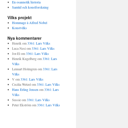
En osannolik historia
Samtid och konstforskning
Vilks projekt
Hommage à Alfred Nobel
Konstvilks
Nya kommentarer
Henrik
om
3361: Lars Vilks
Luca Nesi
om
3361: Lars Vilks
Jor-El
om
3361: Lars Vilks
Henrik Kugelberg
om
3361: Lars
Vilks
Lennart Holmgren
om
3361: Lars
Vilks
V
om
3361: Lars Vilks
Cecilia Wetzel
om
3361: Lars Vilks
Hans Erling Jensen
om
3361: Lars
Vilks
Sussie
om
3361: Lars Vilks
Peter Ekström
om
3361: Lars Vilks