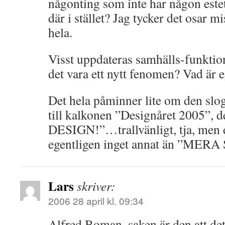
någonting som inte har någon estet
där i stället? Jag tycker det osar m
hela.
Visst uppdateras samhälls-funktion
det vara ett nytt fenomen? Vad är 
Det hela påminner lite om den sl
till kalkonen ”Designåret 2005”,
DESIGN!”…trallvänligt, tja, men d
egentligen inget annat än ”MER
Lars
skriver:
2006 28 april kl. 09:34
Alfred Boman, saken är den att det 