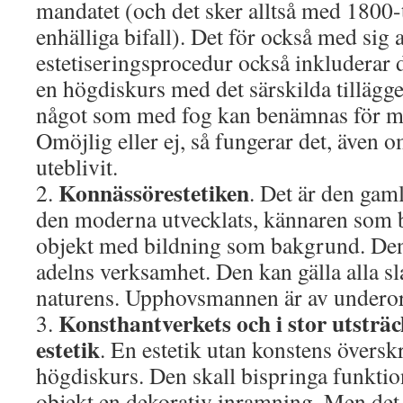
mandatet (och det sker alltså med 1800-t
enhälliga bifall). Det för också med sig 
estetiseringsprocedur också inkluderar d
en högdiskurs med det särskilda tillägge
något som med fog kan benämnas för mi
Omöjlig eller ej, så fungerar det, även om
uteblivit.
Konnässörestetiken
2.
. Det är den gam
den moderna utvecklats, kännaren som b
objekt med bildning som bakgrund. Den v
adelns verksamhet. Den kan gälla alla sl
naturens. Upphovsmannen är av underord
Konsthantverkets och i stor utsträ
3.
estetik
. En estetik utan konstens översk
högdiskurs. Den skall bispringa funktio
objekt en dekorativ inramning. Men det 