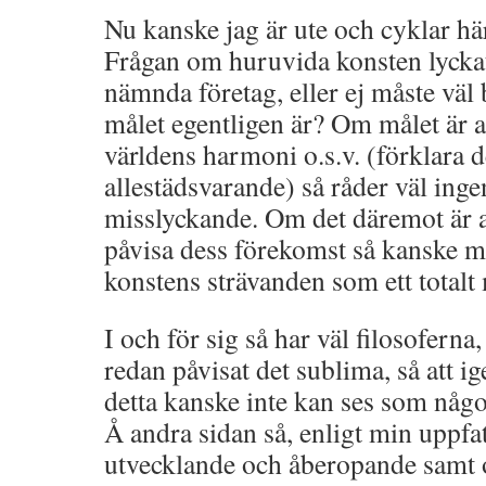
Nu kanske jag är ute och cyklar här,
Frågan om huruvida konsten lyckat
nämnda företag, eller ej måste väl
målet egentligen är? Om målet är at
världens harmoni o.s.v. (förklara d
allestädsvarande) så råder väl ing
misslyckande. Om det däremot är at
påvisa dess förekomst så kanske m
konstens strävanden som ett totalt
I och för sig så har väl filosoferna,
redan påvisat det sublima, så att i
detta kanske inte kan ses som någo
Å andra sidan så, enligt min uppfat
utvecklande och åberopande samt 