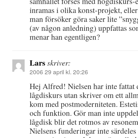
samhället förses med högdiskurs-e
inramas i olika konst-projekt, eller
man försöker göra saker lite ”snyg
(av någon anledning) uppfattas som
menar han egentligen?
Lars
skriver:
2006 29 april kl. 20:26
Hej Alfred! Nielsen har inte fatta
lågdiskurs utan skriver om ett al
kom med postmoderniteten. Estetise
och funktion. Gör man inte uppde
lågdisk blir det rotmos av resone
Nielsens funderingar inte särdeles 