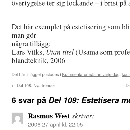
övertygelse ter sig lockande – i brist på 
Det här exemplet på estetisering som bl
man gör
några tillägg:
Lars Vilks,
Utan titel
(Usama som prof
blandteknik, 2006
Det här inlägget postades i
Kommentarer nästan varje dag
,
kons
←
Del 108: Nya trender
De
6 svar på
Del 109: Estetisera m
Rasmus West
skriver:
2006 27 april kl. 22:05