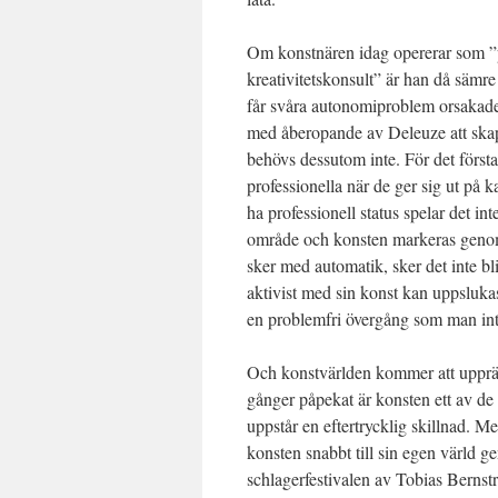
Om konstnären idag opererar som ”poli
kreativitetskonsult” är han då sämre
får svåra autonomiproblem orsakade a
med åberopande av Deleuze att skapa
behövs dessutom inte. För det första
professionella när de ger sig ut på 
ha professionell status spelar det int
område och konsten markeras genom 
sker med automatik, sker det inte bl
aktivist med sin konst kan uppslukas a
en problemfri övergång som man in
Och konstvärlden kommer att upprät
gånger påpekat är konsten ett av de
uppstår en eftertrycklig skillnad. Me
konsten snabbt till sin egen värld ge
schlagerfestivalen av Tobias Bernstru