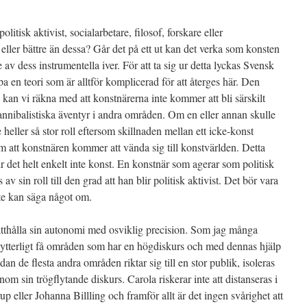
tisk aktivist, socialarbetare, filosof, forskare eller
 eller bättre än dessa? Går det på ett ut kan det verka som konsten
v dess instrumentella iver. För att ta sig ur detta lyckas Svensk
 en teori som är alltför komplicerad för att återges här. Den
 kan vi räkna med att konstnärerna inte kommer att bli särskilt
kannibalistiska äventyr i andra områden. Om en eller annan skulle
e heller så stor roll eftersom skillnaden mellan ett icke-konst
att konstnären kommer att vända sig till konstvärlden. Detta
ir det helt enkelt inte konst. En konstnär som agerar som politisk
v sin roll till den grad att han blir politisk aktivist. Det bör vara
te kan säga något om.
thålla sin autonomi med osviklig precision. Som jag många
 ytterligt få områden som har en högdiskurs och med dennas hjälp
dan de flesta andra områden riktar sig till en stor publik, isoleras
nom sin trögflytande diskurs. Carola riskerar inte att distanseras i
p eller Johanna Billling och framför allt är det ingen svårighet att