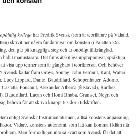
k och konsten
opålitlig kollega
har Fredrik Svensk (som är teorilärare på Valand,
tten) skrivit ner några funderingar om konsten (i Paletten 262-
ning, den går på knaggliga steg och är onödigt tillkrånglad.
 habil manusläsare. Det finns åtskilliga upprepningar, språkliga
a att visa upp termer som är gångbara i teorikretsar. Och behöver
n? Svensk kallar fram Groys, Sontag, John Perrault, Kant, Walter
er, Lucy Lippard, Danto, Baudrillard, Schopenhauer, Adorno,
astells, Foucault, Alexander Alberro (felstavad), Barthes,
d), Baudrillard, Lacan och Homi Bhaba, Gramsci, Negri och
ig behöva för att skriva knappt 6 sidor i tidskriften.
lem enligt Svensk? Instrumentalismen, alltså konstens anpassning
tsfaktor. Vidare, konstens autonomi, som lätt kan komma i kläm när
t problem. Men förmodligen inte så svårt som Svensk får det att