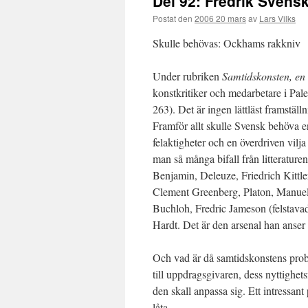
Del 92: Fredrik Svens
Postat den
2006 20 mars
av
Lars Vilks
Skulle behövas: Ockhams rakkniv
Under rubriken
Samtidskonsten, en 
konstkritiker och medarbetare i Pale
263). Det är ingen lättläst framställ
Framför allt skulle Svensk behöva en
felaktigheter och en överdriven vilj
man så många bifall från litterature
Benjamin, Deleuze, Friedrich Kittl
Clement Greenberg, Platon, Manuel C
Buchloh, Fredric Jameson (felstava
Hardt. Det är den arsenal han anser s
Och vad är då samtidskonstens prob
till uppdragsgivaren, dess nyttighe
den skall anpassa sig. Ett intressan
låta.