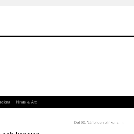
teckna
Nimis & Arx
Del 93: När bilden blir konst
→