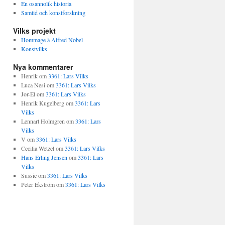
En osannolik historia
Samtid och konstforskning
Vilks projekt
Hommage à Alfred Nobel
Konstvilks
Nya kommentarer
Henrik
om
3361: Lars Vilks
Luca Nesi
om
3361: Lars Vilks
Jor-El
om
3361: Lars Vilks
Henrik Kugelberg
om
3361: Lars
Vilks
Lennart Holmgren
om
3361: Lars
Vilks
V
om
3361: Lars Vilks
Cecilia Wetzel
om
3361: Lars Vilks
Hans Erling Jensen
om
3361: Lars
Vilks
Sussie
om
3361: Lars Vilks
Peter Ekström
om
3361: Lars Vilks