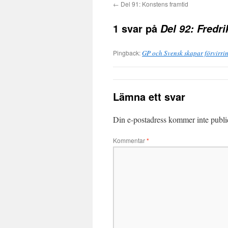
←
Del 91: Konstens framtid
1 svar på
Del 92: Fredr
Pingback:
GP och Svensk skapar förvirri
Lämna ett svar
Din e-postadress kommer inte publi
Kommentar
*