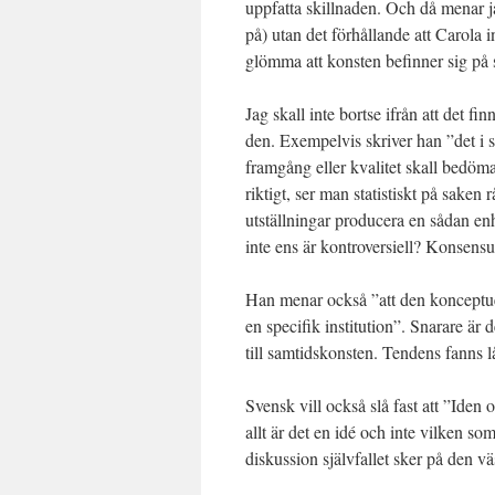
uppfatta skillnaden. Och då menar jag
på) utan det förhållande att Carola 
glömma att konsten befinner sig på
Jag skall inte bortse ifrån att det fin
den. Exempelvis skriver han ”det i 
framgång eller kvalitet skall bedöma
riktigt, ser man statistiskt på sake
utställningar producera en sådan en
inte ens är kontroversiell? Konsensus
Han menar också ”att den konceptuel
en specifik institution”. Snarare är 
till samtidskonsten. Tendens fanns 
Svensk vill också slå fast att ”Iden
allt är det en idé och inte vilken so
diskussion självfallet sker på den vä