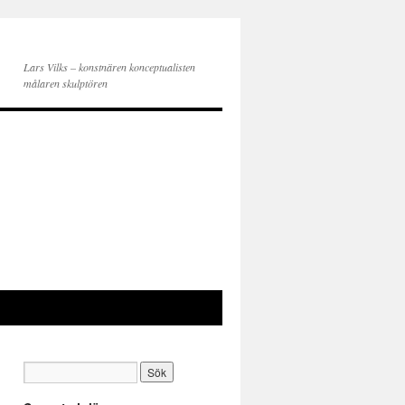
Lars Vilks – konstnären konceptualisten
målaren skulptören