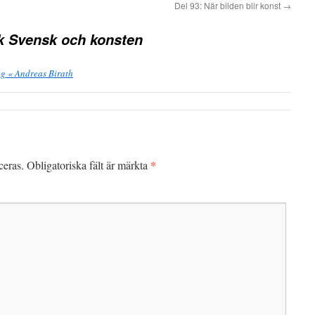
Del 93: När bilden blir konst
→
ik Svensk och konsten
ng « Andreas Birath
*
ceras.
Obligatoriska fält är märkta