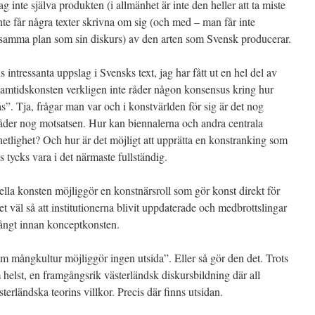
 inte själva produkten (i allmänhet är inte den heller att ta miste
inte får några texter skrivna om sig (och med – man får inte
 samma plan som sin diskurs) av den arten som Svensk producerar.
ns intressanta uppslag i Svensks text, jag har fått ut en hel del av
samtidskonsten verkligen inte råder någon konsensus kring hur
s”. Tja, frågar man var och i konstvärlden för sig är det nog
n råder nog motsatsen. Hur kan biennalerna och andra centrala
hetlighet? Och hur är det möjligt att upprätta en konstranking som
 tycks vara i det närmaste fullständig.
la konsten möjliggör en konstnärsroll som gör konst direkt för
det väl så att institutionerna blivit uppdaterade och medbrottslingar
långt innan konceptkonsten.
 om mångkultur möjliggör ingen utsida”. Eller så gör den det. Trots
m helst, en framgångsrik västerländsk diskursbildning där all
sterländska teorins villkor. Precis där finns utsidan.