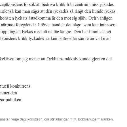
ceptkonstens försök att bedriva kritik från centrum misslyckades
ller så kan man säga att den lyckades så långt den kunde lyckas.
konsten lyckats åstadkomma är den mot sig själv. Och vanligen
t närmast föregående. I första hand är det något som kan intressera
oppning att lyckas med att nå lite längre. Den har funnits långt
konstens kritik lyckades varken bättre eller sämre än vad man
rtikel även om jag menar att Ockhams rakkniv kunde gjort en del
entuell konkurrens
ommer den
gar publiken
nästan varje dag
,
konstteori
,
om utställningar m m
. Bokmärk
permalänken
.