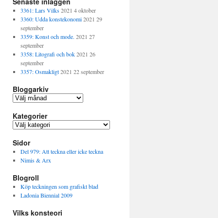
Senaste inläggen
3361: Lars Vilks
2021 4 oktober
3360: Udda konstekonomi
2021 29
september
3359: Konst och mode.
2021 27
september
3358: Litografi och bok
2021 26
september
3357: Osmakligt
2021 22 september
Bloggarkiv
B
l
Kategorier
o
g
K
g
a
a
Sidor
t
r
e
Del 979: Att teckna eller icke teckna
k
g
Nimis & Arx
i
o
v
Blogroll
r
i
Köp teckningen som grafiskt blad
e
Ladonia Biennial 2009
r
Vilks konsteori