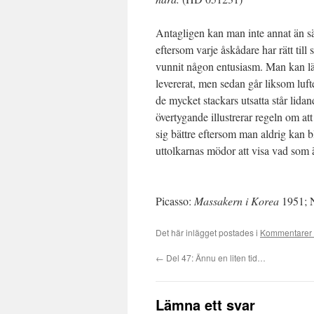
Antagligen kan man inte annat än säga
eftersom varje åskådare har rätt till
vunnit någon entusiasm. Man kan lätt
levererat, men sedan går liksom luf
de mycket stackars utsatta står lid
övertygande illustrerar regeln om at
sig bättre eftersom man aldrig kan b
uttolkarnas mödor att visa vad som 
Picasso:
Massakern i Korea
1951; Nä
Det här inlägget postades i
Kommentarer 
←
Del 47: Ännu en liten tid…
Lämna ett svar