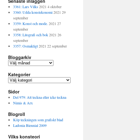
Senaste inläggen
3361: Lars Vilks
2021 4 oktober
3360: Udda konstekonomi
2021 29
september
3359: Konst och mode.
2021 27
september
3358: Litografi och bok
2021 26
september
3357: Osmakligt
2021 22 september
Bloggarkiv
B
l
Kategorier
o
g
K
g
a
a
Sidor
t
r
e
Del 979: Att teckna eller icke teckna
k
g
Nimis & Arx
i
o
v
Blogroll
r
i
Köp teckningen som grafiskt blad
e
Ladonia Biennial 2009
r
Vilks konsteori