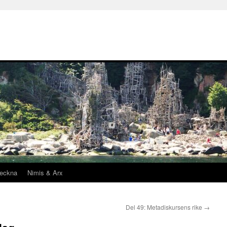
teckna
Nimis & Arx
Del 49: Metadiskursens rike
→