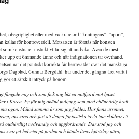
lag
het, obegriplighet eller med vackrare ord ”kontingens”, ”apori”,
n kallas för kontroversiell. Motsatsen är förstås när konsten
got som konstnärer instinktivt lär sig att undvika. Även de mest
yker upp ett ömmande ämne och när indignationen tar överhand.
telsen när det politiskt korrekta får herraväldet över det mänskliga
orgs Dagblad, Gunnar Bergdahl, har under det gångna året varit i
g gör ett särskilt intryck på honom:
 fångade mig och som fick mig likt en nattfjäril mot ljuset
ker i Korea. En för mig okänd målning som med obönhörlig kraft
r mina ögon. Målad samma år som jag föddes. Här finns ursinnet,
ten, ansvaret och just att denna fantastiska tavla inte skildrar ett
så outhärdligt nödvändig och uppfordrande. Där stod jag och
s svar på helvetet på jorden och kände livets hjärtslag nära,