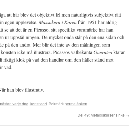
 att här blev det objektivt fel men naturligtvis subjektivt rätt
 sin egen upplevelse.
Massakern i Korea
från 1951 har aldrig
 se att det är en Picasso, sitt specifika varumärke har han
ten ur uppställningen. De mycket onda står på den ena sidan och
ande på den andra. Mer blir det inte av den målningen som
t konsten icke må illustrera. Picassos välbekanta
Guernica
klarar
li riktigt klok på vad den handlar om; den håller stånd mot
är vad.
r han blev illustrativ.
nästan varje dag
,
konstteori
. Bokmärk
permalänken
.
Del 49: Metadiskursens rike
→