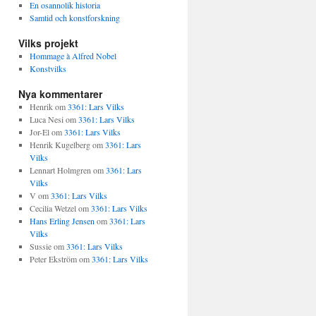
En osannolik historia
Samtid och konstforskning
Vilks projekt
Hommage à Alfred Nobel
Konstvilks
Nya kommentarer
Henrik
om
3361: Lars Vilks
Luca Nesi
om
3361: Lars Vilks
Jor-El
om
3361: Lars Vilks
Henrik Kugelberg
om
3361: Lars
Vilks
Lennart Holmgren
om
3361: Lars
Vilks
V
om
3361: Lars Vilks
Cecilia Wetzel
om
3361: Lars Vilks
Hans Erling Jensen
om
3361: Lars
Vilks
Sussie
om
3361: Lars Vilks
Peter Ekström
om
3361: Lars Vilks