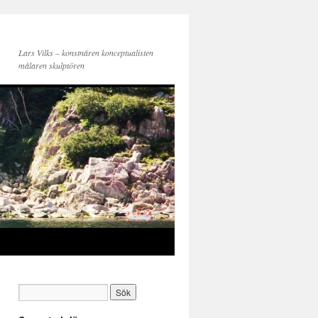
Lars Vilks – konstnären konceptualisten
målaren skulptören