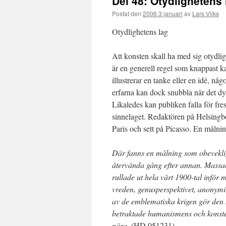
Del 48: Otydlighetens 
Postat den
2006 3 januari
av
Lars Vilks
Otydlighetens lag
Att konsten skall ha med sig otydlig
är en generell regel som knappast ka
illustrerar en tanke eller en idé, nå
erfarna kan dock snubbla när det d
Likaledes kan publiken falla för fres
sinnelaget. Redaktören på Helsingb
Paris och sett på Picasso. En målnin
Där fanns en målning som obevekligt
återvända gång efter annan. Massa
rullade ut hela vårt 1900-tal infö
vreden, genusperspektivet, anonymite
av de emblematiska krigen gör den 
betraktade humanismens och konsten
nära.
(HD 051231)