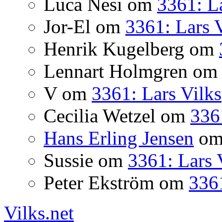
Luca Nesi
om
3361: La
Jor-El
om
3361: Lars 
Henrik Kugelberg
om
Lennart Holmgren
o
V
om
3361: Lars Vilks
Cecilia Wetzel
om
336
Hans Erling Jensen
o
Sussie
om
3361: Lars 
Peter Ekström
om
3361
Vilks.net