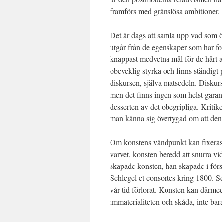
framförs med gränslösa ambitioner.
Det är dags att samla upp vad som öv
utgår från de egenskaper som har fo
knappast medvetna mål för de hårt a
obeveklig styrka och finns ständigt 
diskursen, själva matsedeln. Diskurs
men det finns ingen som helst garant
desserten av det obegripliga. Kritik
man känna sig övertygad om att denn
Om konstens vändpunkt kan fixeras t
varvet, konsten beredd att snurra vi
skapade konsten, han skapade i för
Schlegel et consortes kring 1800. Sc
vår tid förlorat. Konsten kan därmed
immaterialiteten och skåda, inte bar