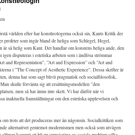
Konstteologin
s
ten
örstå världen efter har konstteologerna också sin, Kants Kritik der
fler profeter som ingår bland de heliga som Schlegel, Hegel,
 är så helig som Kant. Det handlar om konstens heliga ande, den
m igen disputeras i estetiska arbeten som i ändlösa strömmar
”Art and Representation”, ”Art and Expression” och ”Art and
kterna i ”The Concept of Aesthetic Experience”. Dessa skrifter är
sten, denna har som sagt blivit pragmatisk och socialfilosofisk,
 Man skulle förvänta sig att ersättningsmodellen ”den
 platsen, men så har ännu inte skett. Vi har därför när vi
ssa inaktuella framställningar om den estetiska upplevelsen och
la om trots att det produceras mer än någonsin. Socialkritiken som
blande alternativet gentemot modernismen men också som utvägen
 alltmer kommit att bli en uppvisning av sociala problem vilka