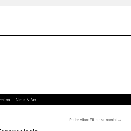
teckna
Nimis & Arx
Peder Alton: Ett intrikat samtal
→