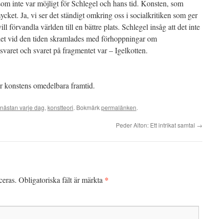
som inte var möjligt för Schlegel och hans tid. Konsten, som
mycket. Ja, vi ser det ständigt omkring oss i socialkritiken som ger
ll förvandla världen till en bättre plats. Schlegel insåg att det inte
 det vid den tiden skramlades med förhoppningar om
aret och svaret på fragmentet var – Igelkotten.
ger konstens omedelbara framtid.
nästan varje dag
,
konstteori
. Bokmärk
permalänken
.
Peder Alton: Ett intrikat samtal
→
*
ceras.
Obligatoriska fält är märkta