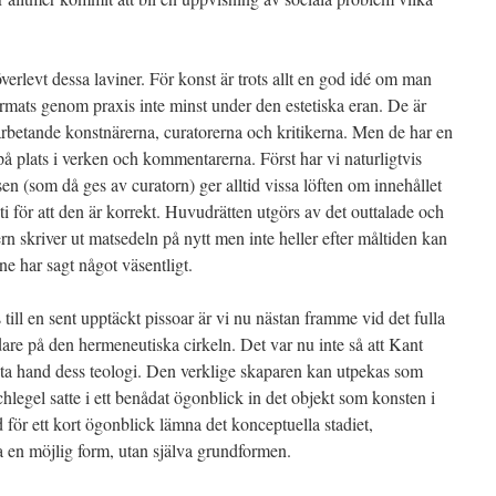
erlevt dessa laviner. För konst är trots allt en god idé om man
rmats genom praxis inte minst under den estetiska eran. De är
rbetande konstnärerna, curatorerna och kritikerna. Men de har en
på plats i verken och kommentarerna. Först har vi naturligtvis
en (som då ges av curatorn) ger alltid vissa löften om innehållet
i för att den är korrekt. Huvudrätten utgörs av det outtalade och
ern skriver ut matsedeln på nytt men inte heller efter måltiden kan
e har sagt något väsentligt.
ill en sent upptäckt pissoar är vi nu nästan framme vid det fulla
dare på den hermeneutiska cirkeln. Det var nu inte så att Kant
sta hand dess teologi. Den verklige skaparen kan utpekas som
hlegel satte i ett benådat ögonblick in det objekt som konsten i
 för ett kort ögonblick lämna det konceptuella stadiet,
a en möjlig form, utan själva grundformen.