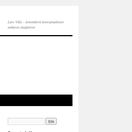
Lars Vilks – konstnären konceptualisten
målaren skulptören