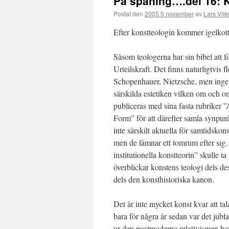
På spaning….del 16: 
Postat den
2005 5 november
av
Lars Vilk
Efter konstteologin kommer igelkot
Såsom teologerna har sin bibel att f
Urteilskraft. Det finns naturligtvis 
Schopenhauer, Nietzsche, men ingen
särskilda estetiken vilken om och o
publiceras med sina fasta rubriker 
Form” för att därefter samla synpun
inte särskilt aktuella för samtidskon
men de lämnar ett tomrum efter sig.
institutionella konstteorin” skulle ta
överblickar konstens teologi dels de
dels den konsthistoriska kanon.
Det är inte mycket konst kvar att ta
bara för några år sedan var det ju
ur den postmoderna relativismen har