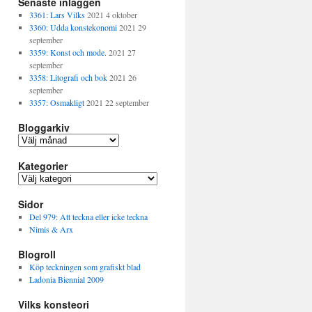
Senaste inläggen
3361: Lars Vilks
2021 4 oktober
3360: Udda konstekonomi
2021 29
september
3359: Konst och mode.
2021 27
september
3358: Litografi och bok
2021 26
september
3357: Osmakligt
2021 22 september
Bloggarkiv
B
l
Kategorier
o
g
K
g
a
a
Sidor
t
r
e
Del 979: Att teckna eller icke teckna
k
g
Nimis & Arx
i
o
v
Blogroll
r
i
Köp teckningen som grafiskt blad
e
Ladonia Biennial 2009
r
Vilks konsteori