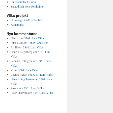
En osannolik historia
Samtid och konstforskning
Vilks projekt
Hommage à Alfred Nobel
Konstvilks
Nya kommentarer
Henrik
om
3361: Lars Vilks
Luca Nesi
om
3361: Lars Vilks
Jor-El
om
3361: Lars Vilks
Henrik Kugelberg
om
3361: Lars
Vilks
Lennart Holmgren
om
3361: Lars
Vilks
V
om
3361: Lars Vilks
Cecilia Wetzel
om
3361: Lars Vilks
Hans Erling Jensen
om
3361: Lars
Vilks
Sussie
om
3361: Lars Vilks
Peter Ekström
om
3361: Lars Vilks