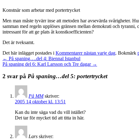
Konstnär som arbetar med portertrycket
Men man måste tyvärr inse att metoden har avsevärda svårigheter. Hur
samman med regeln upplöses gränsen mellan demokrati och tyranni, och vå
intressant för att ge plats åt konstkoefficienten?
Det är tveksamt.
Det här inlägget postades i
Kommentarer nästan varje dag
. Bokmärk
←
På spaning….del 4: Biennal Istanbul
På spaning del 6: Karl Larsson och Tre dagar
→
2 svar på
På spaning…del 5: portertrycket
På MM
skriver:
2005 14 oktober kl. 13:51
Kan du inte säga vad du vill istället?
Det tar för mycket tid att titta in här.
Lars
skriver: