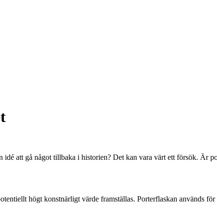
t
idé att gå något tillbaka i historien? Det kan vara värt ett försök. Är p
tentiellt högt konstnärligt värde framställas. Porterflaskan används för