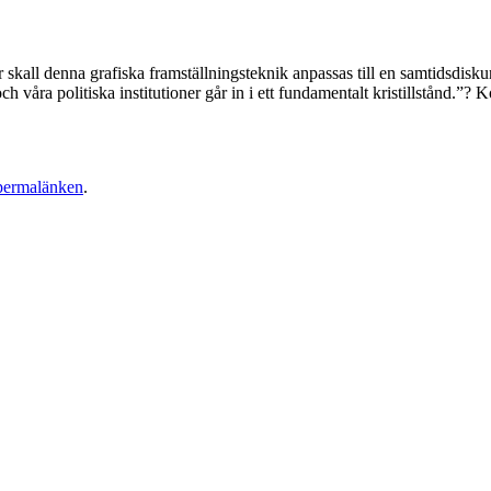
 skall denna grafiska framställningsteknik anpassas till en samtidsdis
ra politiska institutioner går in i ett fundamentalt kristillstånd.”? Ko
permalänken
.