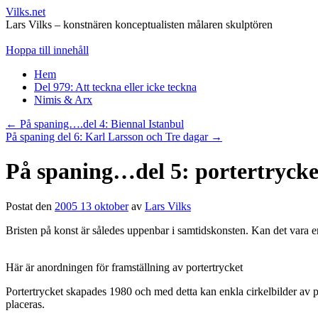
Vilks.net
Lars Vilks – konstnären konceptualisten målaren skulptören
Hoppa till innehåll
Hem
Del 979: Att teckna eller icke teckna
Nimis & Arx
←
På spaning….del 4: Biennal Istanbul
På spaning del 6: Karl Larsson och Tre dagar
→
På spaning…del 5: portertrycke
Postat den
2005 13 oktober
av
Lars Vilks
Bristen på konst är således uppenbar i samtidskonsten. Kan det vara en 
Här är anordningen för framställning av portertrycket
Portertrycket skapades 1980 och med detta kan enkla cirkelbilder av po
placeras.